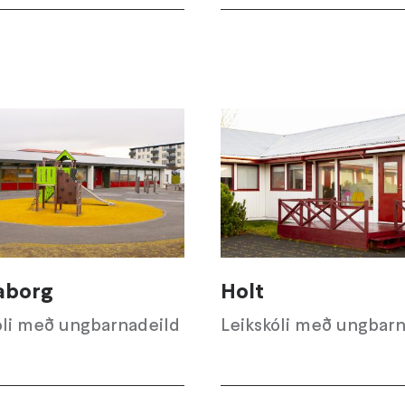
aborg
Holt
óli með ungbarnadeild
Leikskóli með ungbarn