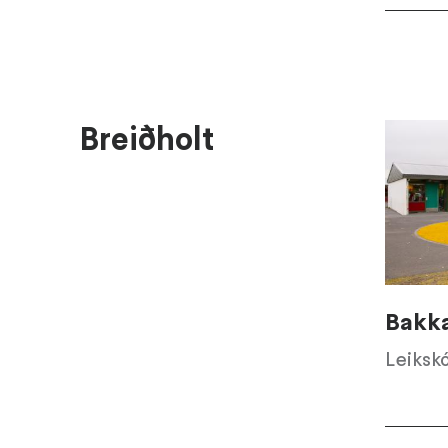
Breiðholt
Bakk
Leiksk