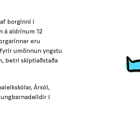
af borginni í
rn á aldrinum 12
orgarinnar eru
 fyrir umönnun yngstu
, betri skiptiaðstaða
aleikskólar, Ársól,
 ungbarnadeildir í