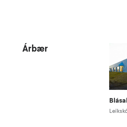
Árbær
Blásal
Leiksk