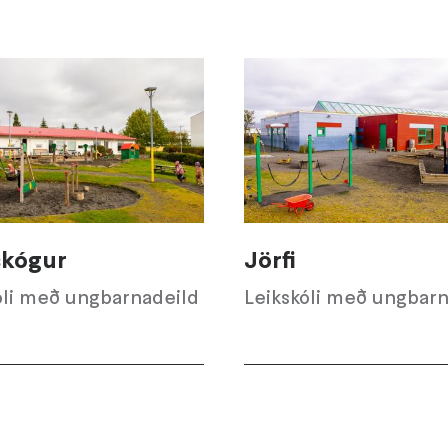
skógur
Jörfi
óli með ungbarnadeild
Leikskóli með ungbarn