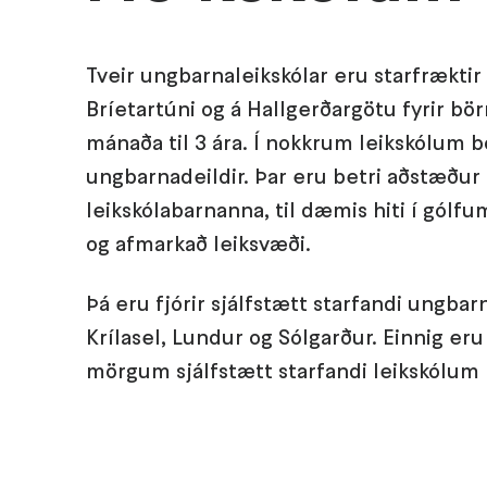
Tveir ungbarnaleikskólar eru starfræktir 
Bríetartúni og á Hallgerðargötu fyrir bö
mánaða til 3 ára.
Í nokkrum leikskólum b
ungbarnadeildir. Þar eru betri aðstæður
leikskólabarnanna, til dæmis hiti í gólfum
og afmarkað leiksvæði.
Þá eru fjórir sjálfstætt starfandi ungbarn
Krílasel, Lundur og Sólgarður. Einnig eru
mörgum sjálfstætt starfandi leikskólum