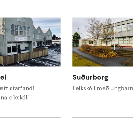
sel
Suðurborg
ætt starfandi
Leikskóli með ungbarn
naleikskóli