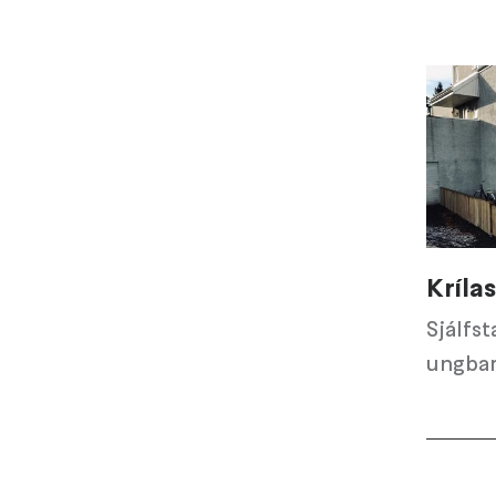
Kríla
Sjálfst
ungbar