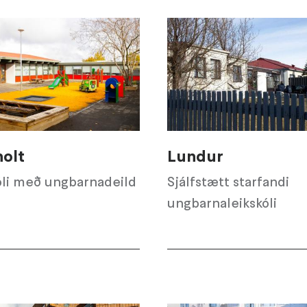
olt
Lundur
óli með ungbarnadeild
Sjálfstætt starfandi
ungbarnaleikskóli