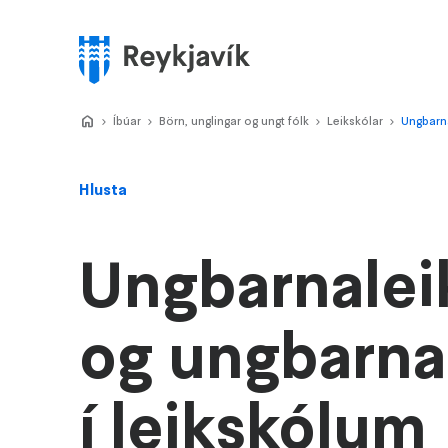
Stökkva
að
meginefni
Valmynd
Home
Íbúar
>
Börn, unglingar og ungt fólk
>
Leikskólar
>
Ungbarna
>
Hlusta
Ungbarnalei
og ungbarna
í leikskólum