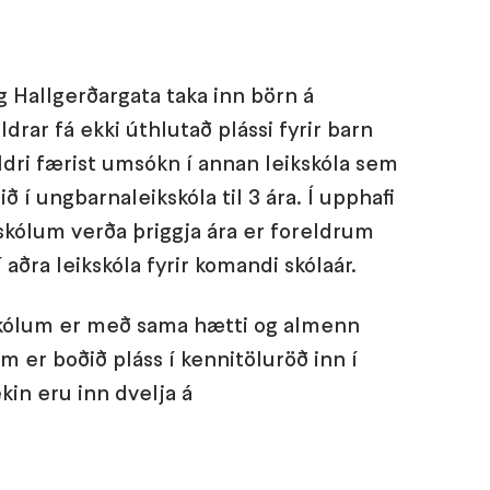
 Hallgerðargata taka inn börn á
drar fá ekki úthlutað plássi fyrir barn
ldri færist umsókn í annan leikskóla sem
ið í ungbarnaleikskóla til 3 ára. Í upphafi
skólum verða þriggja ára er foreldrum
 aðra leikskóla fyrir komandi skólaár.
kskólum er með sama hætti og almenn
m er boðið pláss í kennitöluröð inn í
kin eru inn dvelja á