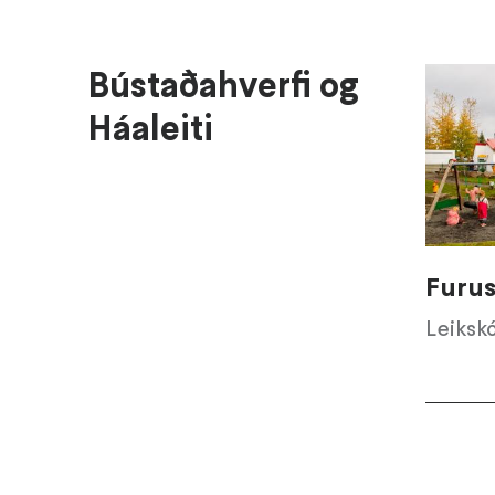
Bústaðahverfi og
Háaleiti
Furu
Leiksk