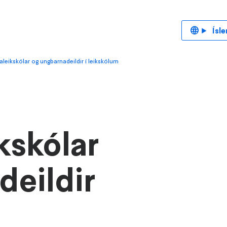
Ísle
leikskólar og ungbarnadeildir í leikskólum
kskólar
deildir