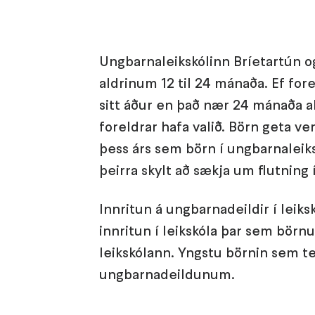
Ungbarnaleikskólinn Bríetartún og
aldrinum 12 til 24 mánaða. Ef forel
sitt áður en það nær 24 mánaða a
foreldrar hafa valið. Börn geta ver
þess árs sem börn í ungbarnaleik
þeirra skylt að sækja um flutning í
Innritun á ungbarnadeildir í lei
innritun í leikskóla þar sem börnu
leikskólann. Yngstu börnin sem te
ungbarnadeildunum.