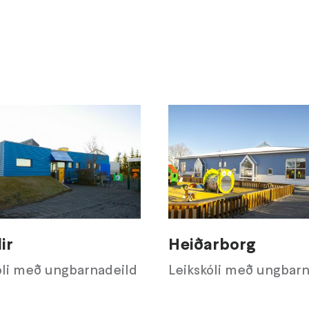
ir
Heiðarborg
óli með ungbarnadeild
Leikskóli með ungbarn