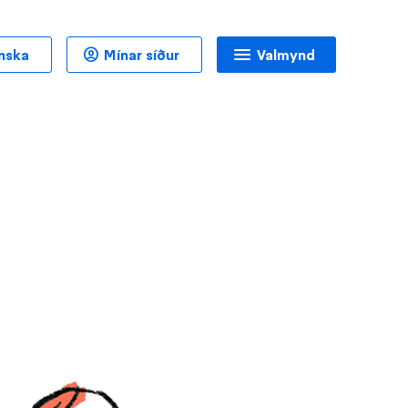
nska
Mínar síður
Valmynd