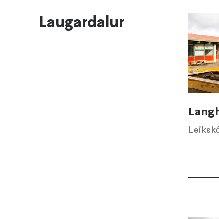
Laugardalur
Langh
Leiksk