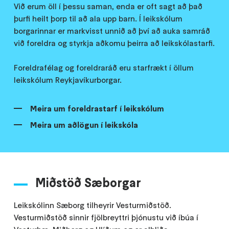
Við erum öll í þessu saman, enda er oft sagt að það
þurfi heilt þorp til að ala upp barn. Í leikskólum
borgarinnar er markvisst unnið að því að auka samráð
við foreldra og styrkja aðkomu þeirra að leikskólastarfi.
Foreldrafélag og foreldraráð eru starfrækt í öllum
leikskólum Reykjavíkurborgar.
Meira um foreldrastarf í leikskólum
Meira um aðlögun í leikskóla
Miðstöð Sæborgar
Leikskólinn Sæborg tilheyrir Vesturmiðstöð.
Vesturmiðstöð sinnir fjölbreyttri þjónustu við íbúa í