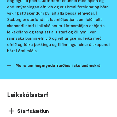
daglegu lífi þeirra. Jafnframt er unnið með opinn og
endurnýtanlegan efnivið og eru bæði foreldrar og börn
virkir þátttakendur í því að afla þessa efniviðar. Í
Sæborg er starfandi listasmiðjustjóri sem leiðir allt
skapandi starf í leikskólanum. Listasmiðjan er hjarta
leikskólans og tengist í allt starf og öll rými. Þar
rannsaka börnin efnivið og viðfangsefni, leika með
efnið og túlka þekkingu og tilfinningar sínar á skapandi
hátt í ótal miðla.
Meira um hugmyndafræðina í skólanámskrá
Leikskólastarf
Starfsáætlun