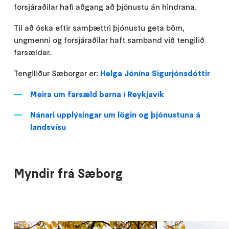
forsjáraðilar hafi aðgang að þjónustu án hindrana.
Til að óska eftir samþættri þjónustu geta börn,
ungmenni og forsjáraðilar haft samband við tengilið
farsældar.
Tengiliður Sæborgar er:
Helga Jónína Sigurjónsdóttir
Meira um farsæld barna í Reykjavík
Nánari upplýsingar um lögin og þjónustuna á
landsvísu
Myndir frá Sæborg