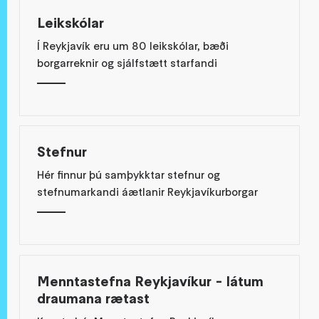
Leikskólar
Í Reykjavík eru um 80 leikskólar, bæði
borgarreknir og sjálfstætt starfandi
Stefnur
Hér finnur þú samþykktar stefnur og
stefnumarkandi áætlanir Reykjavíkurborgar
Menntastefna Reykjavíkur - látum
draumana rætast