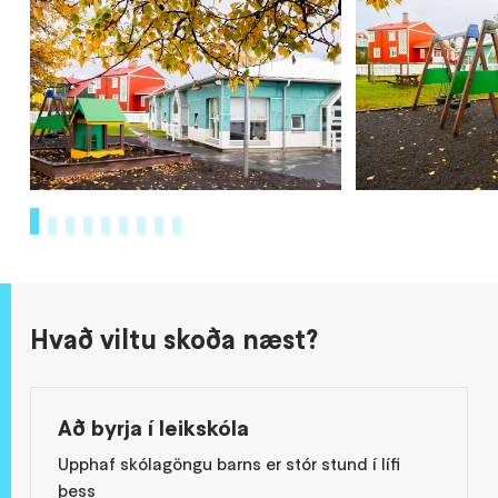
1
2
3
4
5
6
7
8
9
Hvað viltu skoða næst?
Að byrja í leikskóla
Upphaf skólagöngu barns er stór stund í lífi
þess