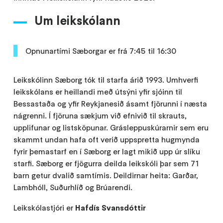
Um leikskólann
Opnunartími Sæborgar er frá 7:45 til 16:30
Leikskólinn Sæborg tók til starfa árið 1993. Umhverfi
leikskólans er heillandi með útsýni yfir sjóinn til
Bessastaða og yfir Reykjanesið ásamt fjörunni í næsta
nágrenni. Í fjöruna sækjum við efnivið til skrauts,
upplifunar og listsköpunar. Grásleppuskúrarnir sem eru
skammt undan hafa oft verið uppspretta hugmynda
fyrir þemastarf en í Sæborg er lagt mikið upp úr slíku
starfi. Sæborg er fjögurra deilda leikskóli þar sem 71
barn getur dvalið samtímis. Deildirnar heita: Garðar,
Lambhóll, Suðurhlíð og Brúarendi.
Leikskólastjóri er
Hafdís Svansdóttir