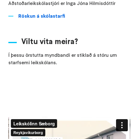
Aðstoðarleikskólastjóri er Inga Jóna Hilmisdóttir
Röskun á skólastarfi
Viltu vita meira?
Í þessu örstutta myndbandi er stiklað á stóru um
starfsemi leikskólans.