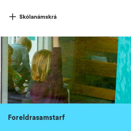
Skólanámskrá
Foreldrasamstarf