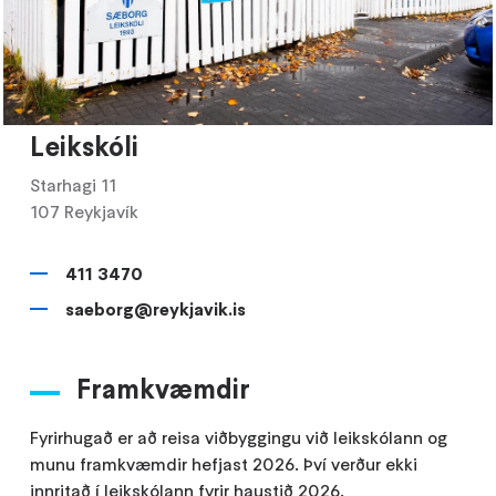
Leikskóli
Starhagi 11
107 Reykjavík
411 3470
saeborg@reykjavik.is
Framkvæmdir
Fyrirhugað er að reisa viðbyggingu við leikskólann og
munu framkvæmdir hefjast 2026. Því verður ekki
innritað í leikskólann fyrir haustið 2026.