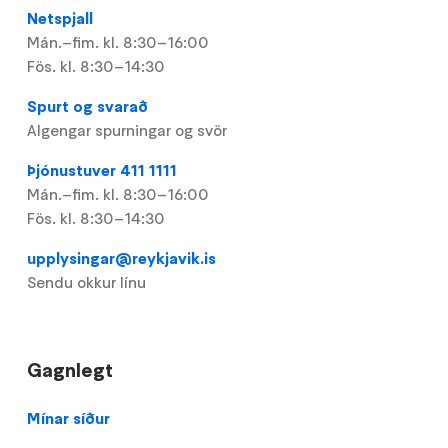
Netspjall
Mán.–fim. kl. 8:30–16:00
Fös. kl. 8:30–14:30
Spurt og svarað
Algengar spurningar og svör
Þjónustuver 411 1111
Mán.–fim. kl. 8:30–16:00
Fös. kl. 8:30–14:30
upplysingar@reykjavik.is
Sendu okkur línu
Gagnlegt
Footer
Mínar síður