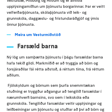
Vesturbæ, Miðborg og Hlíðum og er alhliða
upplýsingamiðlun um þjónustu borgarinnar. Þar er veitt
velferðarþjónusta, skólaþjónusta við leik- og
grunnskóla, daggæslu- og frístundaráðgjöf og ýmis
önnur þjónusta.
Meira um Vesturmiðstöð
Farsæld barna
Ný lög um samþætta þjónustu í þágu farsældar barna
hafa tekið gildi. Markmiðið er að tryggja að börn og
forsjáraðilar fái rétta aðstoð, á réttum tíma, frá réttum
aðilum.
Fjölskyldum og börnum sem þurfa snemmtækan
stuðning er tryggður aðgangur að tengilið farsældar í
nærumhverfi barnsins, svo sem í leikskóla eða
grunnskóla. Tengiliður farsældar veitir upplýsingar og
leiðbeiningar um þjónustu og stuðlar að því að börn og