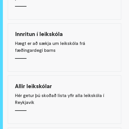
Innritun í leikskóla
Hægt er að sækja um leikskóla frá
fæðingardegi barns
Allir leikskólar
Hér getur þú skoðað lista yfir alla leikskóla í
Reykjavík