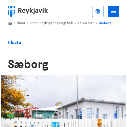
Stökkva
að
Íslenska
Va
Valmynd
meginefni
Home
Íbúar
>
Börn, unglingar og ungt fólk
>
Leikskólar
>
Sæborg
>
Hlusta
Sæborg