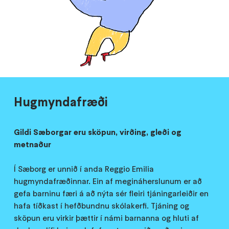
Hugmyndafræði
Gildi Sæborgar eru sköpun, virðing, gleði og
metnaður
Í Sæborg er unnið í anda Reggio Emilia
hugmyndafræðinnar. Ein af megináherslunum er að
gefa barninu færi á að nýta sér fleiri tjáningarleiðir en
hafa tíðkast í hefðbundnu skólakerfi. Tjáning og
sköpun eru virkir þættir í námi barnanna og hluti af