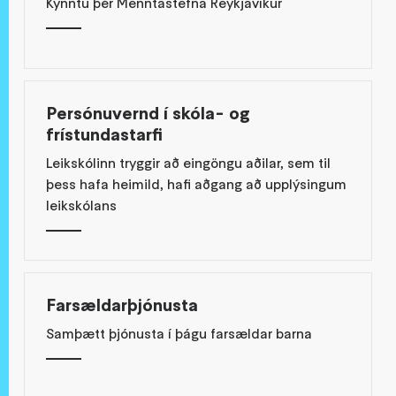
Kynntu þér Menntastefna Reykjavíkur
Persónuvernd í skóla- og
frístundastarfi
Leikskólinn tryggir að eingöngu aðilar, sem til
þess hafa heimild, hafi aðgang að upplýsingum
leikskólans
Farsældarþjónusta
Samþætt þjónusta í þágu farsældar barna