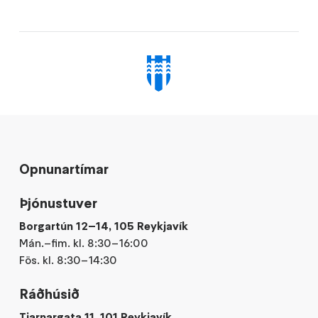
Opnunartímar
Þjónustuver
Borgartún 12–14, 105 Reykjavík
Mán.–fim. kl. 8:30–16:00
Fös. kl. 8:30–14:30
Ráðhúsið
Tjarnargata 11, 101 Reykjavík