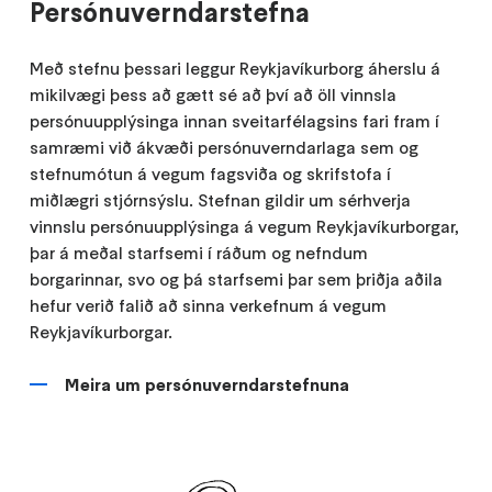
Persónuverndarstefna
Með stefnu þessari leggur Reykjavíkurborg áherslu á
mikilvægi þess að gætt sé að því að öll vinnsla
persónuupplýsinga innan sveitarfélagsins fari fram í
samræmi við ákvæði persónuverndarlaga sem og
stefnumótun á vegum fagsviða og skrifstofa í
miðlægri stjórnsýslu. Stefnan gildir um sérhverja
vinnslu persónuupplýsinga á vegum Reykjavíkurborgar,
þar á meðal starfsemi í ráðum og nefndum
borgarinnar, svo og þá starfsemi þar sem þriðja aðila
hefur verið falið að sinna verkefnum á vegum
Reykjavíkurborgar.
Meira um persónuverndarstefnuna