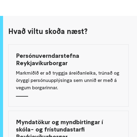
Hvað viltu skoða næst?
Persónuverndarstefna
Reykjavíkurborgar
Markmiðið er að tryggja áreiðanleika, trúnað og
öryggi persónuupplýsinga sem unnið er með á
vegum borgarinnar.
Myndatökur og myndbirtingar í
skóla- og frístundastarfi
Reykjavíkurborgar