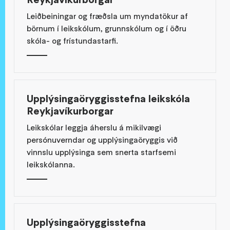
Leiðbeiningar og fræðsla um myndatökur af
börnum í leikskólum, grunnskólum og í öðru
skóla- og frístundastarfi.
Upplýsingaöryggisstefna leikskóla
Reykjavíkurborgar
Leikskólar leggja áherslu á mikilvægi
persónuverndar og upplýsingaöryggis við
vinnslu upplýsinga sem snerta starfsemi
leikskólanna.
Upplýsingaöryggisstefna