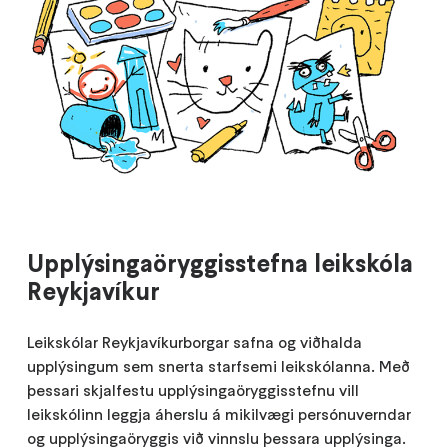
Upplýsingaöryggisstefna leikskóla
Reykjavíkur
Leikskólar Reykjavíkurborgar safna og viðhalda
upplýsingum sem snerta starfsemi leikskólanna. Með
þessari skjalfestu upplýsingaöryggisstefnu vill
leikskólinn leggja áherslu á mikilvægi persónuverndar
og upplýsingaöryggis við vinnslu þessara upplýsinga.