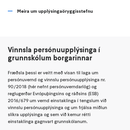
Meira um upplýsingaöryggisstefnu
Vinnsla persónuupplýsinga í
grunnskólum borgarinnar
Fræðsla þessi er veitt með vísan til laga um
persónuvernd og vinnslu persónuupplýsinga nr.
90/2018 (hér nefnt persónuverndarlög) og
reglugerðar Evrópuþingsins og ráðsins (ESB)
2016/679 um vernd einstaklinga í tengslum við
vinnslu persónuupplýsinga og um frjálsa miðlun
slíkra upplýsinga og sem við kemur rétti
einstaklinga gagnvart grunnskólanum.