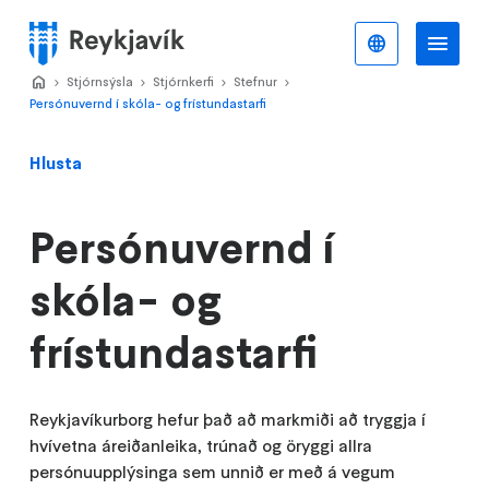
Stökkva
að
Íslenska
Va
Valmynd
meginefni
Home
Stjórnsýsla
>
Stjórnkerfi
>
Stefnur
>
>
Persónuvernd í skóla- og frístundastarfi
Hlusta
Persónuvernd í
skóla- og
frístundastarfi
Reykjavíkurborg hefur það að markmiði að tryggja í
hvívetna áreiðanleika, trúnað og öryggi allra
persónuupplýsinga sem unnið er með á vegum