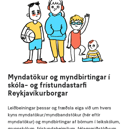
Myndatökur og myndbirtingar í
skóla- og frístundastarfi
Reykjavíkurborgar
Leiðbeiningar þessar og fræðsla eiga við um hvers
kyns myndatökur/myndbandstökur (hér eftir
myndatökur) og myndbirtingar af börnum í leikskólum,
grunnskólum, frístundaheimilum, félagsmiðstöðvum,