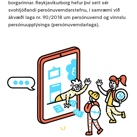
borgarinnar. Reykjavíkurborg hefur því sett sér
svohljóðandi persónuverndarstefnu, í samræmi við
ákvæði laga nr. 90/2018 um persónuvernd og vinnslu
persónuupplýsinga (persónuverndarlaga).