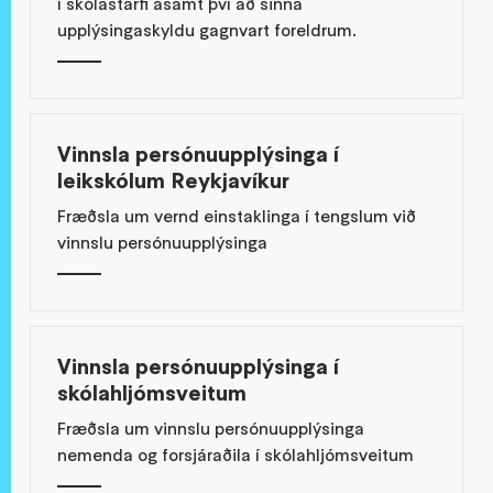
í skólastarfi ásamt því að sinna
upplýsingaskyldu gagnvart foreldrum.
Vinnsla persónuupplýsinga í
leikskólum Reykjavíkur
Fræðsla um vernd einstaklinga í tengslum við
vinnslu persónuupplýsinga
Vinnsla persónuupplýsinga í
skólahljómsveitum
Fræðsla um vinnslu persónuupplýsinga
nemenda og forsjáraðila í skólahljómsveitum