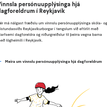
Vinnsla persónuupplýsinga hjá
dagforeldrum í Reykjavík
ér má nálgast fræðslu um vinnslu persónuupplýsinga skóla- o
rístundasviðs Reykjavíkurborgar í tengslum við eftirlit með
tarfsemi dagforeldra og niðurgreiðslur til þeirra vegna barna
eð lögheimili í Reykjavík.
Meira um vinnslu persónuupplýsinga hjá dagforeldrum