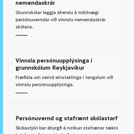
nemendaskrár
Grunnskólar leggja áherslu á mikilvægi
persónuverndar við vinnslu nemendaskrár
skólans.
Vinnsla persónuupplýsinga í
grunnskólum Reykjavíkur
Fræðsla um vernd einstaklinga í tengslum við
vinnslu persónuupplýsinga.
Persónuvernd og stafrænt skólastarf
Skólastjóri ber ábyrgð á notkun stafrænar tækni