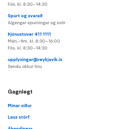
Fös. kl. 8:30–14:30
Spurt og svarað
Algengar spurningar og svör
Þjónustuver 411 1111
Mán.–fim. kl. 8:30–16:00
Fös. kl. 8:30–14:30
upplysingar@reykjavik.is
Sendu okkur línu
Gagnlegt
Footer
Mínar síður
Laus störf
Ábendingar