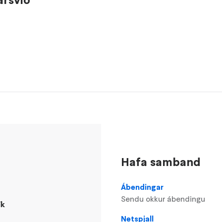
Hafa samband
Ábendingar
Sendu okkur ábendingu
ík
Netspjall