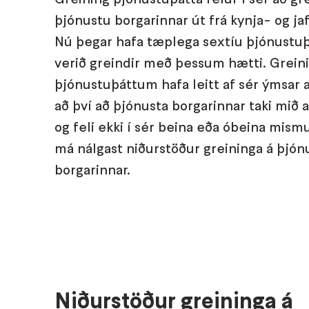
þjónustu borgarinnar út frá kynja- og j
Nú þegar hafa tæplega sextíu þjónustuþ
verið greindir með þessum hætti. Greini
þjónustuþáttum hafa leitt af sér ýmsar að
að því að þjónusta borgarinnar taki mið 
og feli ekki í sér beina eða óbeina mism
má nálgast niðurstöður greininga á þjó
borgarinnar.
Niðurstöður greininga á