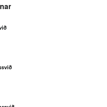
nar
við
ssvið
arsvið