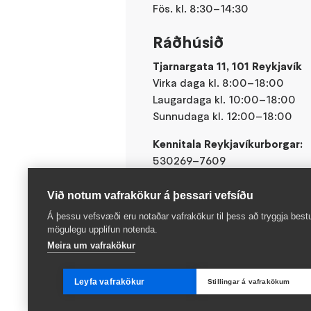
Fös. kl. 8:30–14:30
Ráðhúsið
Tjarnargata 11, 101 Reykjavík
Virka daga kl. 8:00–18:00
Laugardaga kl. 10:00–18:00
Sunnudaga kl. 12:00–18:00
Kennitala Reykjavíkurborgar:
530269–7609
Við notum vafrakökur á þessari vefsíðu
Á þessu vefsvæði eru notaðar vafrakökur til þess að tryggja best
mögulegu upplifun notenda.
Meira um vafrakökur
Leyfa vafrakökur
Stillingar á vafrakökum