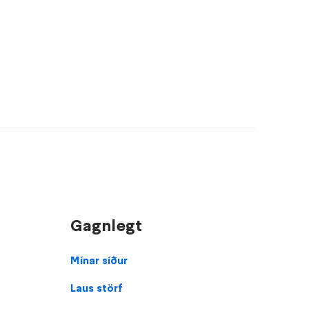
Gagnlegt
Footer
Mínar síður
Laus störf