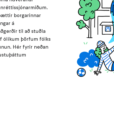
afnréttissjónarmiðum.
ættir borgarinnar
ngar á
gerðir til að stuðla
af ólíkum þörfum fólks
unun. Hér fyrir neðan
nustuþáttum