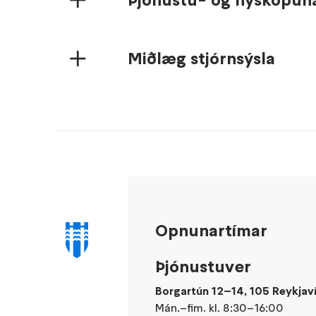
Miðlæg stjórnsýsla
Opnunartímar
Þjónustuver
Borgartún 12–14, 105 Reykjav
Mán.–fim. kl. 8:30–16:00