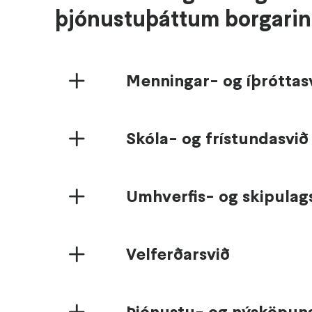
þjónustuþáttum borgarin
Menningar- og íþróttas
Skóla- og frístundasvið
Umhverfis- og skipulag
Velferðarsvið
Þjónustu- og nýsköpun