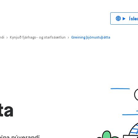
Ísle
ndi
Kynjuð fjárhags- og starfsáætlun
>
Greining þjónustuþátta
>
ta
reina núverandi