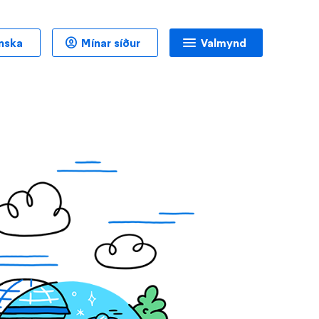
nska
Mínar síður
Valmynd