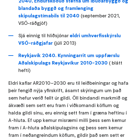
2040, Endurskoðuð stefna um íbúðarbyggð og
blandaða byggð og framlenging
skipulagstímabils til 2040
(september 2021,
VSÓ-ráðgjöf)
Sjá einnig til hliðsjónar
eldri umhverfisskýrslu
VSÓ-ráðgjafar
(júlí 2013)
Reykjavík 2040. Kynningarrit um uppfærslu
Aðalskipulags Reykjavíkur 2010-2030
( blátt
hefti)
Eldri kaflar AR2010–2030 eru til leiðbeiningar og hafa
þeir fengið nýja yfirskrift, ásamt skýringum um það
sem hefur verið fellt úr gildi. Öll bindandi markmið og
ákvæði sem sett eru fram í viðkomandi köflum og
halda gildi sínu, eru einnig sett fram í græna heftinu í
A-hluta. Ef upp kemur misræmi milli þess sem kemur
fram í A-hluta aðalskipulagsins og þess sem kemur
fram í neðangreindum köflum, gildir það sem sett er