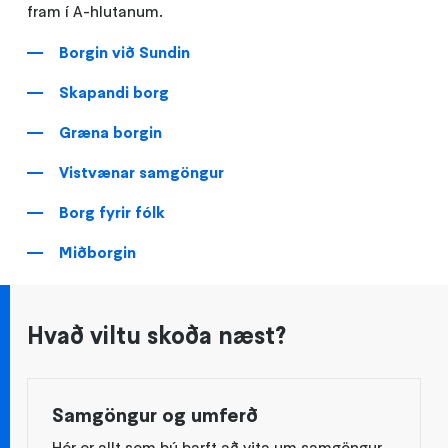
fram í A-hlutanum.
Borgin við Sundin
Skapandi borg
Græna borgin
Vistvænar samgöngur
Borg fyrir fólk
Miðborgin
Hvað viltu skoða næst?
Samgöngur og umferð
Hér er allt sem þú þarft að vita um samgöngur.