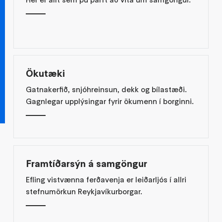
Ökutæki
Gatnakerfið, snjóhreinsun, dekk og bílastæði.
Gagnlegar upplýsingar fyrir ökumenn í borginni.
Framtíðarsýn á samgöngur
Efling vistvænna ferðavenja er leiðarljós í allri
stefnumörkun Reykjavíkurborgar.