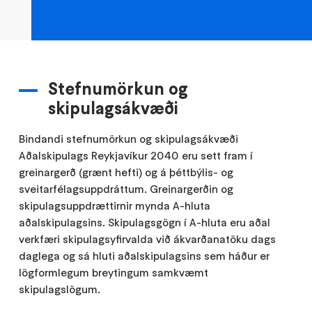
Stefnumörkun og
skipulagsákvæði
Bindandi stefnumörkun og skipulagsákvæði
Aðalskipulags Reykjavíkur 2040 eru sett fram í
greinargerð (grænt hefti) og á þéttbýlis- og
sveitarfélagsuppdráttum. Greinargerðin og
skipulagsuppdrættirnir mynda A-hluta
aðalskipulagsins. Skipulagsgögn í A-hluta eru aðal
verkfæri skipulagsyfirvalda við ákvarðanatöku dags
daglega og sá hluti aðalskipulagsins sem háður er
lögformlegum breytingum samkvæmt
skipulagslögum.