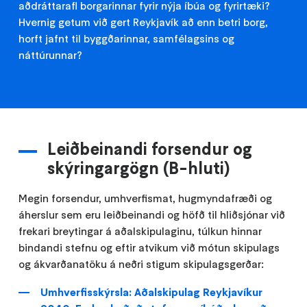
aðdráttarafl borgarinnar fyrir nýja íbúa og fyrirtæki?
Hvernig getum við gert Reykjavík að enn betri borg,
horft jafnt til byggðarinnar, samfélagsins og
náttúrunnar?
Leiðbeinandi forsendur og
skýringargögn (B-hluti)
Megin forsendur, umhverfismat, hugmyndafræði og
áherslur sem eru leiðbeinandi og höfð til hliðsjónar við
frekari breytingar á aðalskipulaginu, túlkun hinnar
bindandi stefnu og eftir atvikum við mótun skipulags
og ákvarðanatöku á neðri stigum skipulagsgerðar:
Umhverfisskýrsla: Aðalskipulag Reykjavíkur