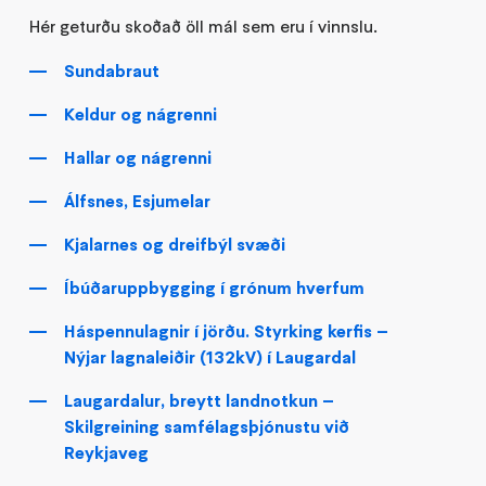
Hér geturðu skoðað öll mál sem eru í vinnslu.
Sundabraut
Keldur og nágrenni
Hallar og nágrenni
Álfsnes, Esjumelar
Kjalarnes og dreifbýl svæði
Íbúðaruppbygging í grónum hverfum
Háspennulagnir í jörðu. Styrking kerfis –
Nýjar lagnaleiðir (132kV) í Laugardal
Laugardalur, breytt landnotkun –
Skilgreining samfélagsþjónustu við
Reykjaveg