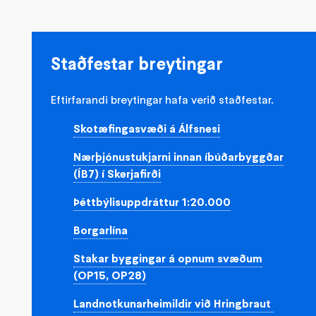
Staðfestar breytingar
Eftirfarandi breytingar hafa verið staðfestar.
Skotæfingasvæði á Álfsnesi
Nærþjónustukjarni innan íbúðarbyggðar
(ÍB7) í Skerjafirði
Þéttbýlisuppdráttur 1:20.000
Borgarlína
Stakar byggingar á opnum svæðum
(OP15, OP28)
Landnotkunarheimildir við Hringbraut