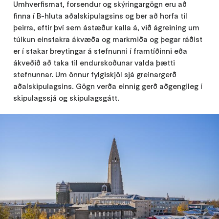
Umhverfismat, forsendur og skýringargögn eru að
finna í B-hluta aðalskipulagsins og ber að horfa til
þeirra, eftir því sem ástæður kalla á, við ágreining um
túlkun einstakra ákvæða og markmiða og þegar ráðist
er í stakar breytingar á stefnunni í framtíðinni eða
ákveðið að taka til endurskoðunar valda þætti
stefnunnar. Um önnur fylgiskjöl sjá greinargerð
aðalskipulagsins. Gögn verða einnig gerð aðgengileg í
skipulagssjá og skipulagsgátt.