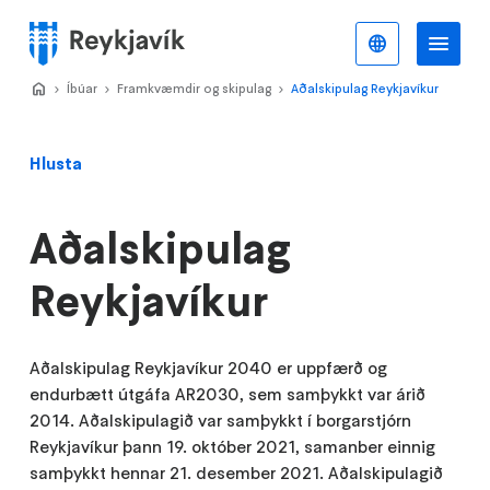
Stökkva
að
Íslenska
Va
Valmynd
meginefni
Home
Íbúar
>
Framkvæmdir og skipulag
>
Aðalskipulag Reykjavíkur
>
Hlusta
Aðalskipulag
Reykjavíkur
Aðalskipulag Reykjavíkur 2040 er uppfærð og
endurbætt útgáfa AR2030, sem samþykkt var árið
2014. Aðalskipulagið var samþykkt í borgarstjórn
Reykjavíkur þann 19. október 2021, samanber einnig
samþykkt hennar 21. desember 2021. Aðalskipulagið