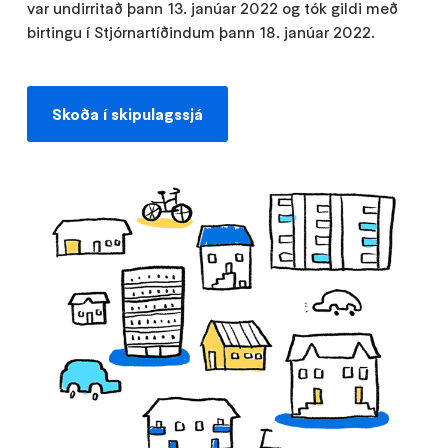
var undirritað þann 13. janúar 2022 og tók gildi með
birtingu í Stjórnartíðindum þann 18. janúar 2022.
Skoða í skipulagssjá