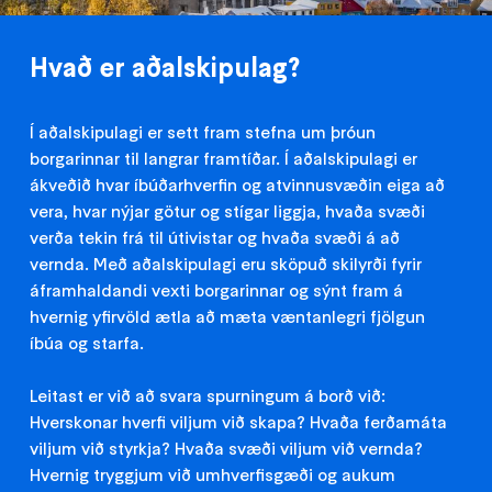
Hvað er aðalskipulag?
Í aðalskipulagi er sett fram stefna um þróun
borgarinnar til langrar framtíðar. Í aðalskipulagi er
ákveðið hvar íbúðarhverfin og atvinnusvæðin eiga að
vera, hvar nýjar götur og stígar liggja, hvaða svæði
verða tekin frá til útivistar og hvaða svæði á að
vernda. Með aðalskipulagi eru sköpuð skilyrði fyrir
áframhaldandi vexti borgarinnar og sýnt fram á
hvernig yfirvöld ætla að mæta væntanlegri fjölgun
íbúa og starfa.
Leitast er við að svara spurningum á borð við:
Hverskonar hverfi viljum við skapa? Hvaða ferðamáta
viljum við styrkja? Hvaða svæði viljum við vernda?
Hvernig tryggjum við umhverfisgæði og aukum