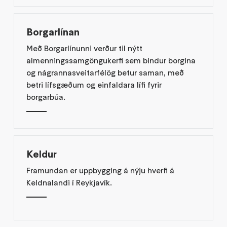
Borgarlínan
Með Borgarlínunni verður til nýtt
almenningssamgöngukerfi sem bindur borgina
og nágrannasveitarfélög betur saman, með
betri lífsgæðum og einfaldara lífi fyrir
borgarbúa.
Keldur
Framundan er uppbygging á nýju hverfi á
Keldnalandi í Reykjavík.