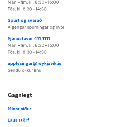
Mán.–fim. kl. 8:30–16:00
Fös. kl. 8:30–14:30
Spurt og svarað
Algengar spurningar og svör
Þjónustuver 411 1111
Mán.–fim. kl. 8:30–16:00
Fös. kl. 8:30–14:30
upplysingar@reykjavik.is
Sendu okkur línu
Gagnlegt
Footer
Mínar síður
Laus störf