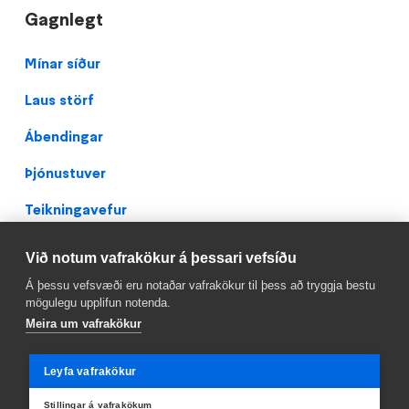
Gagnlegt
Footer
Mínar síður
Laus störf
Ábendingar
Þjónustuver
Teikningavefur
Persónuverndarstefna
Við notum vafrakökur á þessari vefsíðu
Facebook
Á þessu vefsvæði eru notaðar vafrakökur til þess að tryggja bestu
mögulegu upplifun notenda.
Meira um vafrakökur
Leyfa vafrakökur
Stillingar á vafrakökum