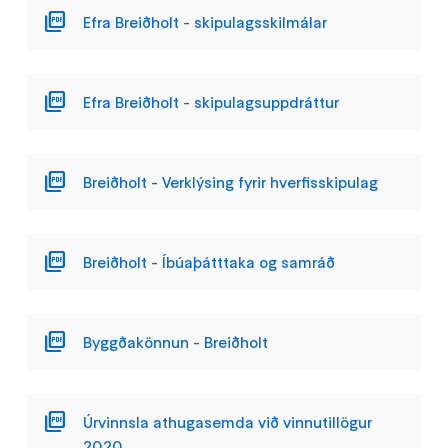
Efra Breiðholt - skipulagsskilmálar
Efra Breiðholt - skipulagsuppdráttur
Breiðholt - Verklýsing fyrir hverfisskipulag
Breiðholt - Íbúaþátttaka og samráð
Byggðakönnun - Breiðholt
Úrvinnsla athugasemda við vinnutillögur
2020