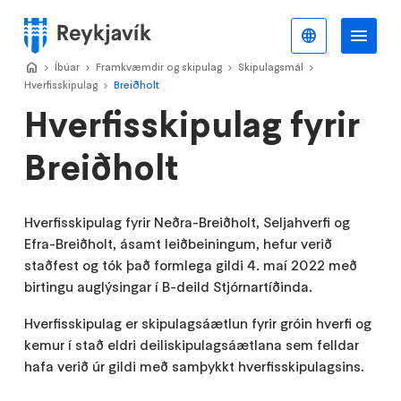
Stökkva
að
Íslenska
Va
Valmynd
meginefni
Home
Íbúar
>
Framkvæmdir og skipulag
>
Skipulagsmál
>
>
Hverfisskipulag
Breiðholt
>
Hverfisskipulag
Hverfisskipulag fyrir
fyrir
Breiðholt
Breiðholt
Hverfisskipulag fyrir Neðra-Breiðholt, Seljahverfi og
Efra-Breiðholt, ásamt leiðbeiningum, hefur verið
staðfest og tók það formlega gildi 4. maí 2022 með
birtingu auglýsingar í B-deild Stjórnartíðinda.
Hverfisskipulag er skipulagsáætlun fyrir gróin hverfi og
kemur í stað eldri deiliskipulagsáætlana sem felldar
hafa verið úr gildi með samþykkt hverfisskipulagsins.