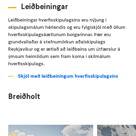
Leiðbeiningar
Leiðbeiningar hverfisskipulagsins eru nýjung í
skipulagsmálum hérlendis og eru fylgiskjöl með öllum
hverfisskipulagsáætlunum borgarinnar. Þær eru
grundvallaðar á stefnumörkun aðalskipulags
Reykjavíkur og er ætlað að leiðbeina um útfærslur á
ýmsum heimildum sem fram koma í skilmálum
hverfisskipulags.
Skjöl með leiðbeiningum hverfisskipulagsins
Breiðholt