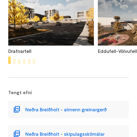
Drafnarfell
Eddufell-Völvufel
1
2
3
4
5
6
Tengt efni
Neðra Breiðholt - almenn greinargerð
Neðra Breiðholt - skipulagsskilmálar