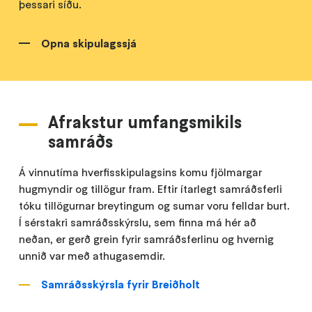
þessari síðu.
Opna skipulagssjá
Afrakstur umfangsmikils
samráðs
Á vinnutíma hverfisskipulagsins komu fjölmargar
hugmyndir og tillögur fram. Eftir ítarlegt samráðsferli
tóku tillögurnar breytingum og sumar voru felldar burt.
Í sérstakri samráðsskýrslu, sem finna má hér að
neðan, er gerð grein fyrir samráðsferlinu og hvernig
unnið var með athugasemdir.
Samráðsskýrsla fyrir Breiðholt