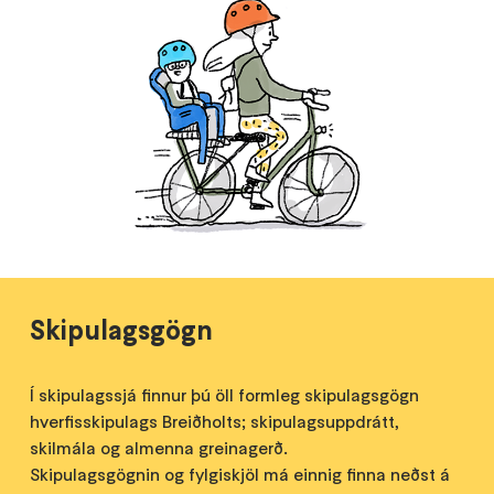
Skipulagsgögn
Í skipulagssjá finnur þú öll formleg skipulagsgögn
hverfisskipulags Breiðholts; skipulagsuppdrátt,
skilmála og almenna greinagerð.
Skipulagsgögnin og fylgiskjöl má einnig finna neðst á