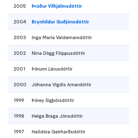
2005
Þrúður Vilhjálmsdóttir
2004
Brynhildur Guðjónsdóttir
2003
Inga María Valdemarsdóttir
2002
Nína Dögg Filippusdóttir
2001
Þórunn Lárusdóttir
2000
Jóhanna Vigdís Arnardóttir
1999
Þórey Sigþórsdóttir
1998
Helga Braga Jónsdóttir
1997
Halldóra Geirharðsdóttir