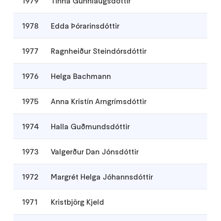
1979
Tinna Gunnlaugsdóttir
1978
Edda Þórarinsdóttir
1977
Ragnheiður Steindórsdóttir
1976
Helga Bachmann
1975
Anna Kristín Arngrímsdóttir
1974
Halla Guðmundsdóttir
1973
Valgerður Dan Jónsdóttir
1972
Margrét Helga Jóhannsdóttir
1971
Kristbjörg Kjeld