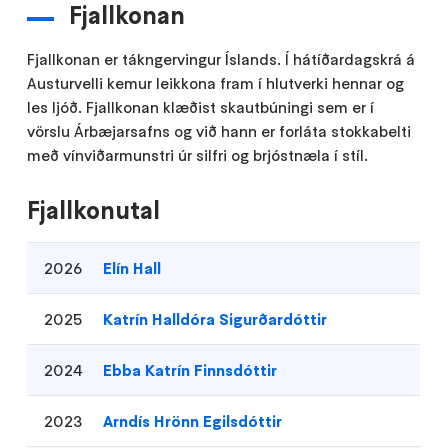
Fjallkonan
Fjallkonan er tákngervingur Íslands. Í hátíðardagskrá á
Austurvelli kemur leikkona fram í hlutverki hennar og
les ljóð. Fjallkonan klæðist skautbúningi sem er í
vörslu Árbæjarsafns og við hann er forláta stokkabelti
með vínviðarmunstri úr silfri og brjóstnæla í stíl.
Fjallkonutal
2026
Elín Hall
2025
Katrín Halldóra Sigurðardóttir
2024
Ebba Katrín Finnsdóttir
2023
Arndís Hrönn Egilsdóttir