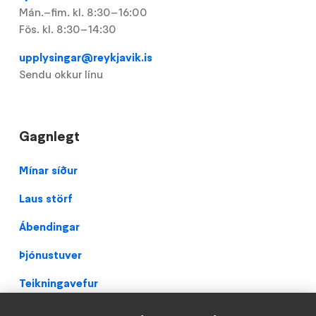
Mán.–fim. kl. 8:30–16:00
Fös. kl. 8:30–14:30
upplysingar@reykjavik.is
Sendu okkur línu
Gagnlegt
Footer
Mínar síður
Laus störf
Ábendingar
Þjónustuver
Teikningavefur
Persónuverndarstefna