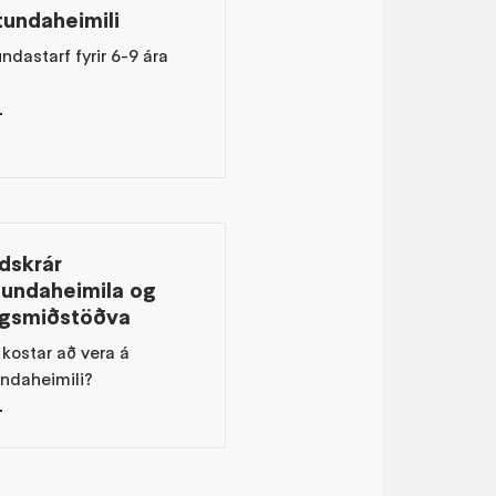
tundaheimili
undastarf fyrir 6-9 ára
dskrár
tundaheimila og
agsmiðstöðva
kostar að vera á
undaheimili?