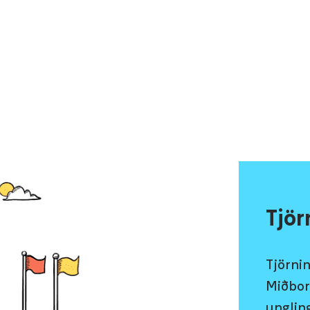
Tjör
Tjörni
Miðbor
unglin