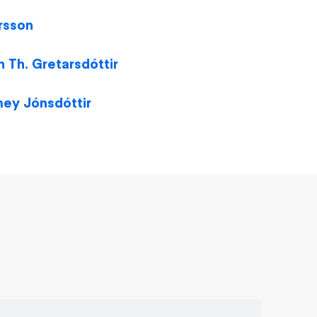
rsson
n Th. Gretarsdóttir
mey Jónsdóttir