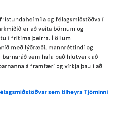
frístundaheimila og félagsmiðstöðva í
rkmiðið er að veita börnum og
 í frítíma þeirra. Í öllum
nnið með lýðræði, mannréttindi og
u barnaráð sem hafa það hlutverk að
nanna á framfæri og virkja þau í að
félagsmiðstöðvar sem tilheyra Tjörninni
l