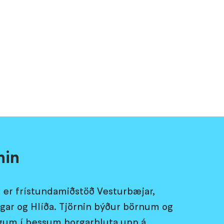
nin
n er frístundamiðstöð Vesturbæjar,
gar og Hlíða. Tjörnin býður börnum og
gum í þessum borgarhluta upp á