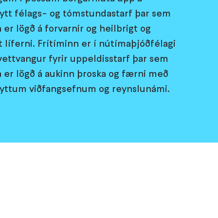
eytt félags- og tómstundastarf þar sem
 er lögð á forvarnir og heilbrigt og
 líferni. Frítíminn er í nútímaþjóðfélagi
vettvangur fyrir uppeldisstarf þar sem
a er lögð á aukinn þroska og færni með
eyttum viðfangsefnum og reynslunámi.