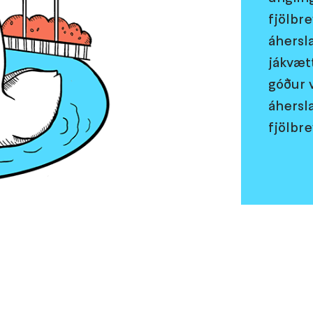
fjölbr
áhersla
jákvætt
góður 
áhersl
fjölbr