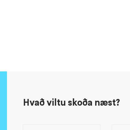
Hvað viltu skoða næst?