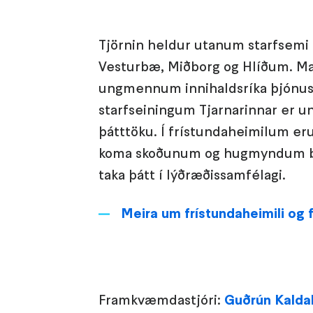
Tjörnin heldur utanum starfsemi 
Vesturbæ, Miðborg og Hlíðum. Ma
ungmennum innihaldsríka þjónustu
starfseiningum Tjarnarinnar er u
þátttöku. Í frístundaheimilum er
koma skoðunum og hugmyndum bar
taka þátt í lýðræðissamfélagi.
Meira um frístundaheimili og 
Framkvæmdastjóri:
Guðrún Kalda