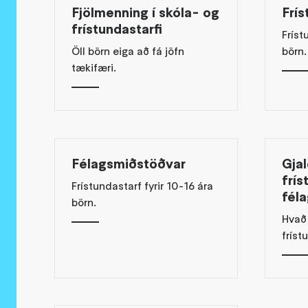
Fjölmenning í skóla- og
Frís
frístundastarfi
Fríst
Öll börn eiga að fá jöfn
börn.
tækifæri.
Félagsmiðstöðvar
Gjal
frís
Frístundastarf fyrir 10-16 ára
fél
börn.
Hvað 
fríst