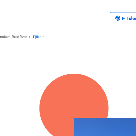
Ísl
tundamiðstöðvar
Tjörnin
>