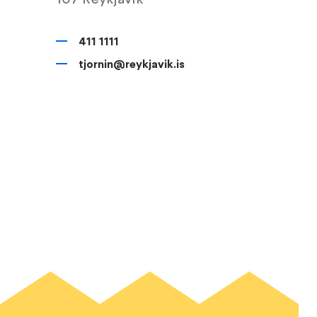
411 1111
tjornin@reykjavik.is