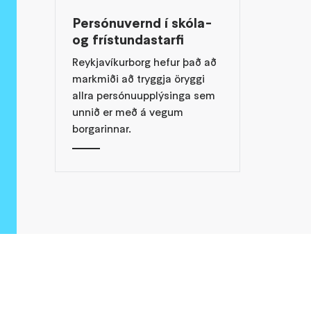
Persónuvernd í skóla-
og frístundastarfi
Reykjavíkurborg hefur það að
markmiði að tryggja öryggi
allra persónuupplýsinga sem
unnið er með á vegum
borgarinnar.