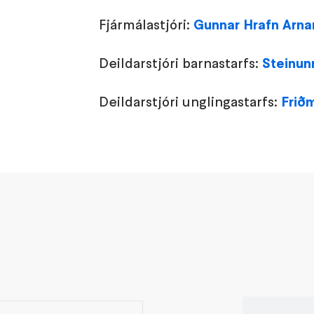
Fjármálastjóri:
Gunnar Hrafn Arna
Deildarstjóri barnastarfs:
Steinun
Deildarstjóri unglingastarfs:
Frið