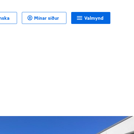
enska
Mínar síður
Valmynd