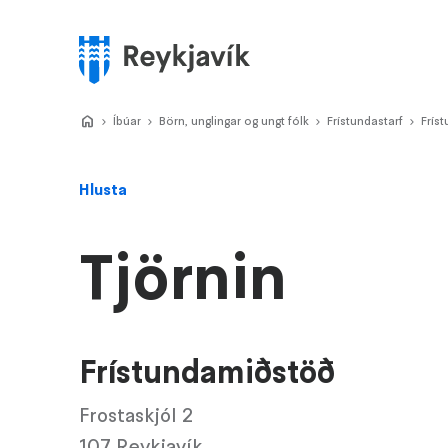
Stökkva
að
meginefni
Valmynd
Home
Íbúar
>
Börn, unglingar og ungt fólk
>
Frístundastarf
>
Frís
>
Hlusta
Tjörnin
Frístundamiðstöð
Frostaskjól 2
107 Reykjavík