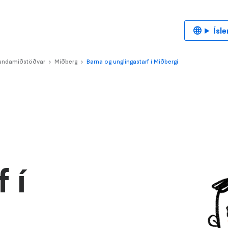
Ísl
tundamiðstöðvar
Miðberg
>
Barna og unglingastarf í Miðbergi
>
 í