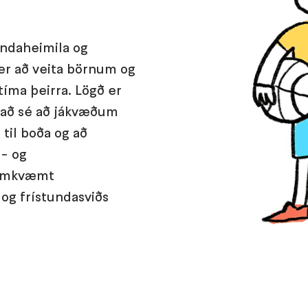
undaheimila og
 er að veita börnum og
íma þeirra. Lögð er
ðlað sé að jákvæðum
 til boða og að
a- og
 samkvæmt
g frístundasviðs