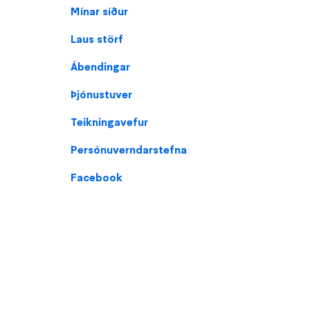
Footer
Mínar síður
Laus störf
Ábendingar
Þjónustuver
Teikningavefur
Persónuverndarstefna
Facebook