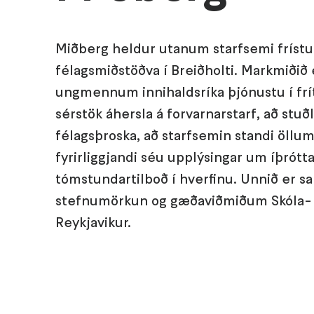
Miðberg heldur utanum starfsemi fríst
félagsmiðstöðva í Breiðholti. Markmiðið
ungmennum innihaldsríka þjónustu í frít
sérstök áhersla á forvarnarstarf, að stu
félagsþroska, að starfsemin standi öllum
fyrirliggjandi séu upplýsingar um íþrótt
tómstundartilboð í hverfinu. Unnið er
stefnumörkun og gæðaviðmiðum Skóla- o
Reykjavikur.