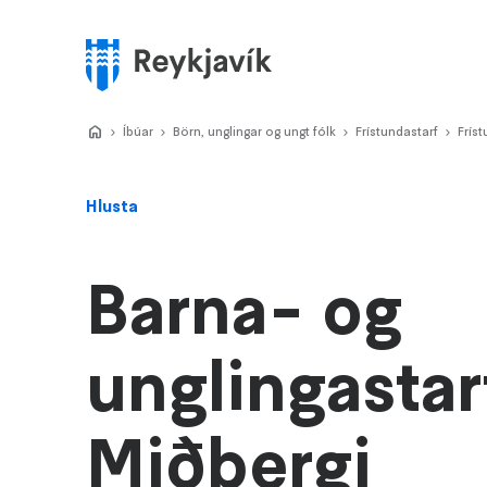
Stökkva
að
meginefni
Valmynd
Home
Íbúar
>
Börn, unglingar og ungt fólk
>
Frístundastarf
>
Frís
>
Hlusta
Barna- og
unglingastarf
Miðbergi