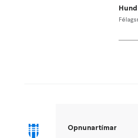
Hund
Félags
Opnunartímar