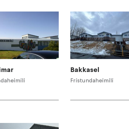
imar
Bakkasel
ndaheimili
Frístundaheimili