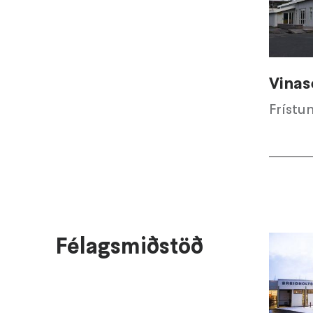
Vinas
Frístu
Félagsmiðstöð