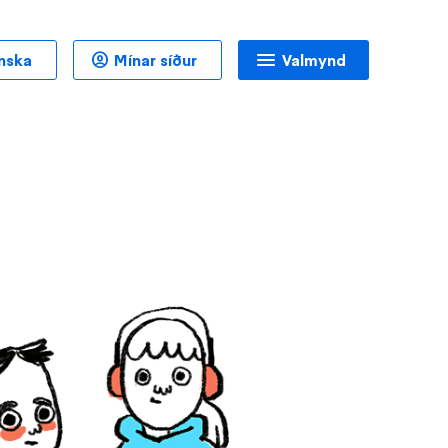
enska
Mínar síður
Valmynd