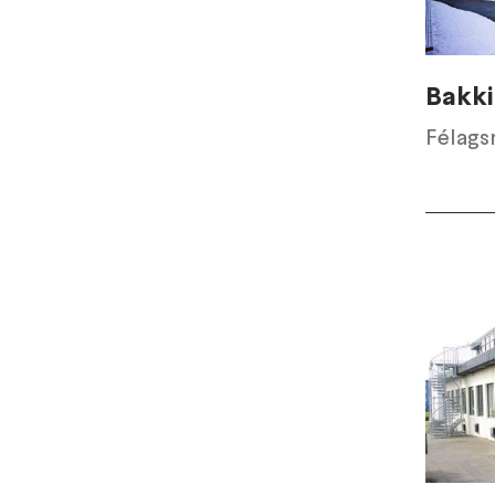
Bakk
Félags