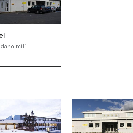
el
ndaheimili