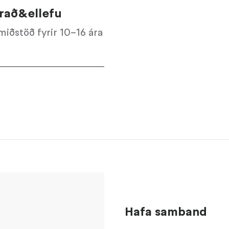
rað&ellefu
miðstöð fyrir 10–16 ára
Hafa samband