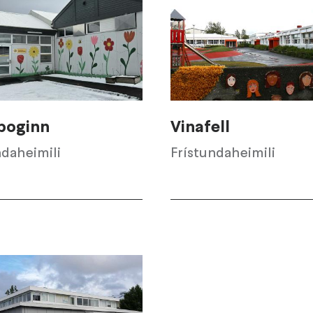
boginn
Vinafell
ndaheimili
Frístundaheimili