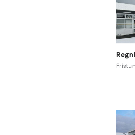
Regn
Frístu