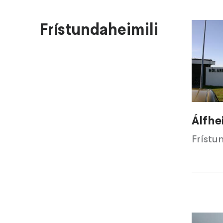
Frístundaheimili
Álfhe
Frístu