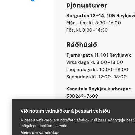
Þjónustuver
Borgartún 12–14, 105 Reykjav
Mán.–fim. kl. 8:30–16:00
Fös. kl. 8:30–14:30
Ráðhúsið
Tjarnargata 11, 101 Reykjavík
Virka daga kl. 8:00–18:00
Laugardaga kl. 10:00–18:00
Sunnudaga kl. 12:00–18:00
Kennitala Reykjavíkurborgar:
530269–7609
Við notum vafrakökur á þessari vefsíðu
Á þessu vefsvæði eru notaðar vafrakökur til þess að tryggja best
mögulegu upplifun notenda.
Meira um vafrakökur