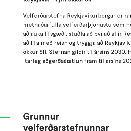
Velferðarstefna Reykjavíkurborgar er 
metnaðarfulla velferðarþjónustu sem h
að auka lífsgæði, stuðla að því að allir Re
að lifa með reisn og tryggja að Reykjavík
okkur öll. Stefnan gildir til ársins 2030. 
ítarleg aðgerðaáætlun fram til ársins 20
Grunnur
velferðarstefnunnar