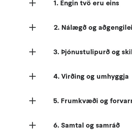
1. Engin tvö eru eins
2. Nálægð og aðgengilei
3. Þjónustulipurð og ski
4. Virðing og umhyggja
5. Frumkvæði og forvar
6. Samtal og samráð