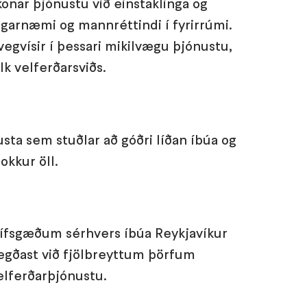
onar þjónustu við einstaklinga og
ngarnæmi og mannréttindi í fyrirrúmi.
egvísir í þessari mikilvægu þjónustu,
lk velferðarsviðs.
usta sem stuðlar að góðri líðan íbúa og
okkur öll.
lífsgæðum sérhvers íbúa Reykjavíkur
egðast við fjölbreyttum þörfum
velferðarþjónustu.