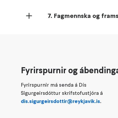
7. Fagmennska og frams
Fyrirspurnir og ábending
Fyrirspurnir má senda á Dís
Sigurgeirsdóttur skrifstofustjóra á
dis.sigurgeirsdottir@reykjavik.is
.