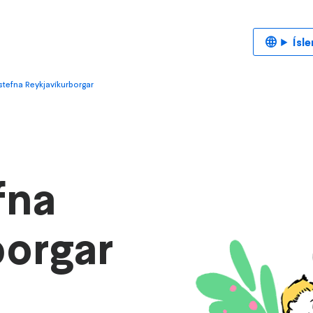
Ísl
stefna Reykjavíkurborgar
fna
borgar