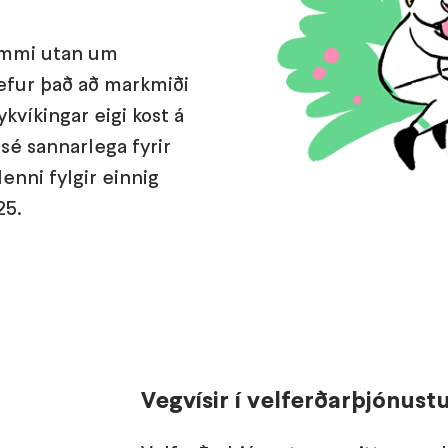
rammi utan um
efur það að markmiði
ykvíkingar eigi kost á
 sé sannarlega fyrir
Henni fylgir einnig
25.
Vegvísir í velferðarþjónust