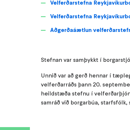
Velferðarstefna Reykjavíkurbo
Velferðarstefna Reykjavíkurb
Aðgerðaáætlun velferðarstef
Stefnan var samþykkt í borgarstjó
Unnið var að gerð hennar í tæpleg
velferðarráðs þann 20. septembe
heildstæða stefnu í velferðarþjón
samráð við borgarbúa, starfsfólk, 