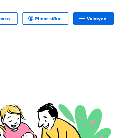
enska
Mínar síður
Valmynd