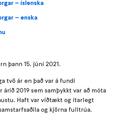
rgar – íslenska
orgar – enska
nu
rn þann 15. júní 2021.
a tvö ár en það var á fundi
r árið 2019 sem samþykkt var að móta
ustu. Haft var víðtækt og ítarlegt
samstarfsaðila og kjörna fulltrúa.