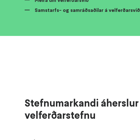
Samstarfs- og samráðsaðilar á velferðarsvið
Stefnumarkandi áherslur 
velferðarstefnu