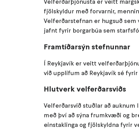
Velferðarþjónusta er veitt margsk
fjölskyldur með forvarnir, menni
Velferðarstefnan er hugsuð sem v
jafnt fyrir borgarbúa sem starfsfó
Framtíðarsýn stefnunnar
Í Reykjavík er veitt velferðarþjón
við upplifum að Reykjavík sé fyrir 
Hlutverk velferðarsviðs
Velferðarsvið stuðlar að auknum 
með því að sýna frumkvæði og br
einstaklinga og fjölskyldna fyrir 