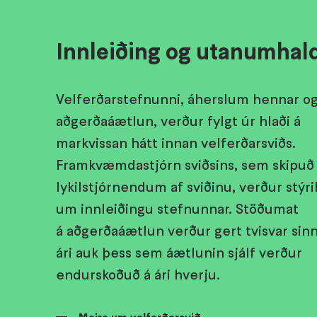
Innleiðing og utanumhal
Velferðarstefnunni, áherslum hennar o
aðgerðaáætlun, verður fylgt úr hlaði á
markvissan hátt innan velferðarsviðs.
Framkvæmdastjórn sviðsins, sem skipuð
lykilstjórnendum af sviðinu, verður stýr
um innleiðingu stefnunnar. Stöðumat
á aðgerðaáætlun verður gert tvisvar sin
ári auk þess sem áætlunin sjálf verður
endurskoðuð á ári hverju.
Meira um velferðarsvið