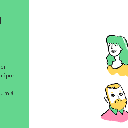
d
g
 er
ihópur
num á