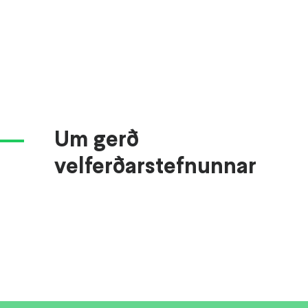
Um gerð
velferðarstefnunnar