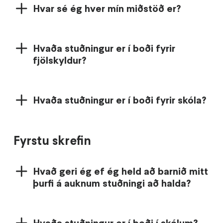
Hvar sé ég hver mín miðstöð er?
Hvaða stuðningur er í boði fyrir
fjölskyldur?
Hvaða stuðningur er í boði fyrir skóla?
Fyrstu skrefin
Hvað geri ég ef ég held að barnið mitt
þurfi á auknum stuðningi að halda?