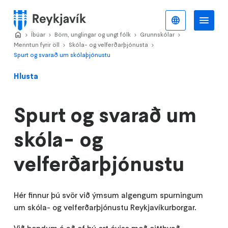
Stökkva
að
Íslenska
Va
Valmynd
meginefni
Home
Íbúar
>
Börn, unglingar og ungt fólk
>
Grunnskólar
>
>
Menntun fyrir öll
Skóla- og velferðarþjónusta
>
>
Spurt og svarað um skólaþjónustu
Hlusta
Spurt og svarað um
skóla- og
velferðarþjónustu
Hér finnur þú svör við ýmsum algengum spurningum
um skóla- og velferðarþjónustu Reykjavíkurborgar.
Við bendum á að ef þú ert óviss með eitthvað