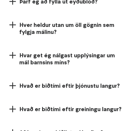
Þarf ég að fylla út eyðublöð?
Hver heldur utan um öll gögnin sem
fylgja málinu?
Hvar get ég nálgast upplýsingar um
mál barnsins míns?
Hvað er biðtími eftir þjónustu langur?
Hvað er biðtími eftir greiningu langur?