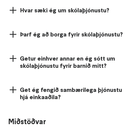
Hvar sæki ég um skólaþjónustu?
Þarf ég að borga fyrir skólaþjónustu?
Getur einhver annar en ég sótt um
skólaþjónustu fyrir barnið mitt?
Get ég fengið sambærilega þjónustu
hjá einkaaðila?
Miðstöðvar