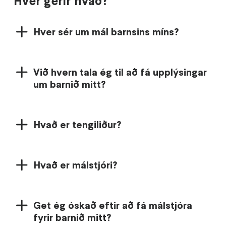
Hver gerir hvað?
Hver sér um mál barnsins míns?
Við hvern tala ég til að fá upplýsingar
um barnið mitt?
Hvað er tengiliður?
Hvað er málstjóri?
Get ég óskað eftir að fá málstjóra
fyrir barnið mitt?