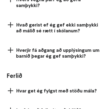
samþykki?
Hvað gerist ef ég gef ekki samþykki
að málið sé rætt í skólanum?
Hverjir fá aðgang að upplýsingum um
barnið þegar ég gef samþykki?
Ferlið
Hvar get ég fylgst með stöðu mála?