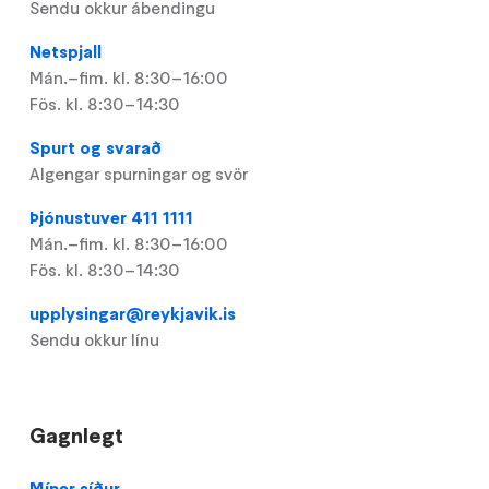
Sendu okkur ábendingu
Netspjall
Mán.–fim. kl. 8:30–16:00
Fös. kl. 8:30–14:30
Spurt og svarað
Algengar spurningar og svör
Þjónustuver 411 1111
Mán.–fim. kl. 8:30–16:00
Fös. kl. 8:30–14:30
upplysingar@reykjavik.is
Sendu okkur línu
Gagnlegt
Footer
Mínar síður