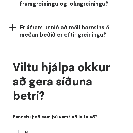
frumgreiningu og lokagreiningu?
Er áfram unnið að máli barnsins á
meðan beðið er eftir greiningu?