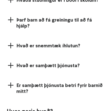
Hvaða stuðningur er í boði í skólum?
Þarf barn að fá greiningu til að fá
hjálp?
Hvað er snemmtæk íhlutun?
Hvað er samþætt þjónusta?
Er samþætt þjónusta betri fyrir barnið
mitt?