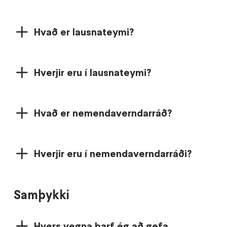
Hvað er lausnateymi?
Hverjir eru í lausnateymi?
Hvað er nemendaverndarráð?
Hverjir eru í nemendaverndarráði?
Samþykki
Hvers vegna þarf ég að gefa