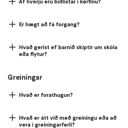
Af hverju eru biðlistar í kerfinu?
Er hægt að fá forgang?
Hvað gerist ef barnið skiptir um skóla
eða flytur?
Greiningar
Hvað er forathugun?
Hvað er átt við með greiningu eða að
vera í greiningarferli?