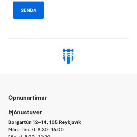
Opnunartímar
Þjónustuver
Borgartún 12–14, 105 Reykjavík
Mán.–fim. kl. 8:30–16:00
Fös. kl. 8:30–14:30