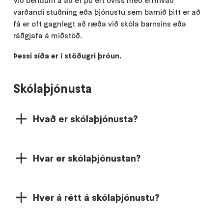
varðandi stuðning eða þjónustu sem barnið þitt er að
fá er oft gagnlegt að ræða við skóla barnsins eða
ráðgjafa á miðstöð.
Þessi síða er í stöðugri þróun.
Skólaþjónusta
Hvað er skólaþjónusta?
Hvar er skólaþjónustan?
Hver á rétt á skólaþjónustu?