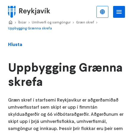
Stökkva
að
Íslenska
Va
Valmynd
meginefni
Home
Íbúar
>
Umhverfi og samgöngur
>
Græn skref
>
>
Uppbygging Grænna skrefa
Hlusta
Uppbygging Grænna
skrefa
Græn skref í starfsemi Reykjavíkur er aðgerðamiðað
umhverfisstarf sem skipt er upp í fimmtán
skylduaðgerðir og 66 viðbótaraðgerðir. Aðgerðunum er
skipt upp í þrjá umhverfisflokka, umhverfismál,
samgöngur og innkaup. Þessir þrír flokkar eru þeir sem