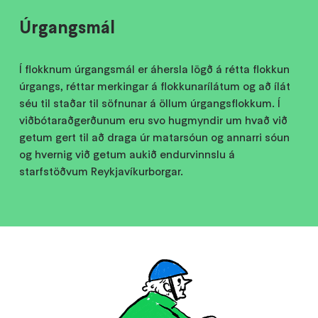
Úrgangsmál
Í flokknum úrgangsmál er áhersla lögð á rétta flokkun
úrgangs, réttar merkingar á flokkunarílátum og að ílát
séu til staðar til söfnunar á öllum úrgangsflokkum. Í
viðbótaraðgerðunum eru svo hugmyndir um hvað við
getum gert til að draga úr matarsóun og annarri sóun
og hvernig við getum aukið endurvinnslu á
starfstöðvum Reykjavíkurborgar.