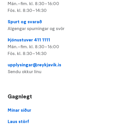
Mán.–fim. kl. 8:30–16:00
Fös. kl. 8:30–14:30
Spurt og svarað
Algengar spurningar og svör
Þjónustuver 411 1111
Mán.–fim. kl. 8:30–16:00
Fös. kl. 8:30–14:30
upplysingar@reykjavik.is
Sendu okkur línu
Gagnlegt
Footer
Mínar síður
Laus störf