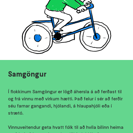
Samgöngur
Í flokkinum Samgöngur er lögð áhersla á að ferðast til
og frá vinnu með virkum hætti. Það felur í sér að ferðir
séu farnar gangandi, hjólandi, á hlaupahjóli eða í
strætó.
Vinnuveitendur geta hvatt fólk til að hvíla bílinn heima