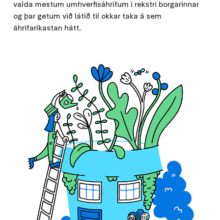
valda mestum umhverfisáhrifum í rekstri borgarinnar
og þar getum við látið til okkar taka á sem
áhrifaríkastan hátt.