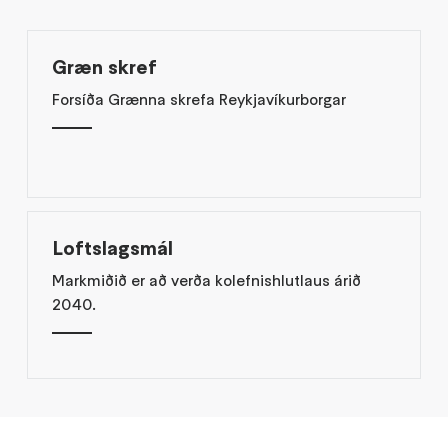
Græn skref
Forsíða Grænna skrefa Reykjavíkurborgar
Loftslagsmál
Markmiðið er að verða kolefnishlutlaus árið
2040.