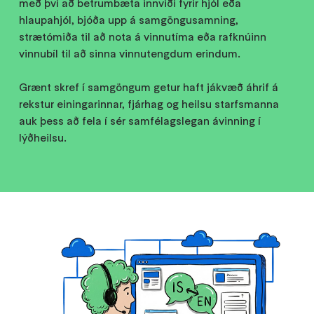
með því að betrumbæta innviði fyrir hjól eða
hlaupahjól, bjóða upp á samgöngusamning,
strætómiða til að nota á vinnutíma eða rafknúinn
vinnubíl til að sinna vinnutengdum erindum.
Grænt skref í samgöngum getur haft jákvæð áhrif á
rekstur einingarinnar, fjárhag og heilsu starfsmanna
auk þess að fela í sér samfélagslegan ávinning í
lýðheilsu.