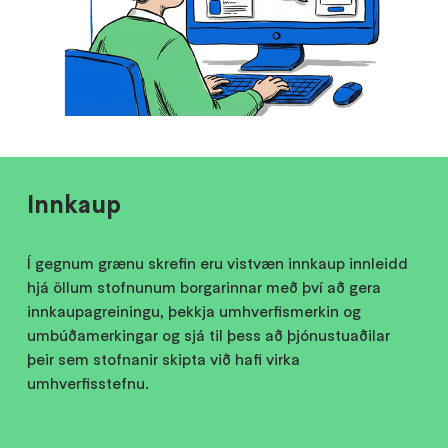
Innkaup
Í gegnum grænu skrefin eru vistvæn innkaup innleidd
hjá öllum stofnunum borgarinnar með því að gera
innkaupagreiningu, þekkja umhverfismerkin og
umbúðamerkingar og sjá til þess að þjónustuaðilar
þeir sem stofnanir skipta við hafi virka
umhverfisstefnu.