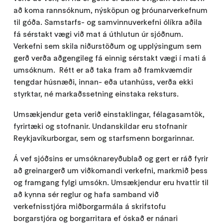
að koma rannsóknum, nýsköpun og þróunarverkefnum
til góða. Samstarfs- og samvinnuverkefni ólíkra aðila
fá sérstakt vægi við mat á úthlutun úr sjóðnum.
Verkefni sem skila niðurstöðum og upplýsingum sem
gerð verða aðgengileg fá einnig sérstakt vægi í mati á
umsóknum. Rétt er að taka fram að framkvæmdir
tengdar húsnæði, innan- eða utanhúss, verða ekki
styrktar, né markaðssetning einstaka reksturs.
Umsækjendur geta verið einstaklingar, félagasamtök,
fyrirtæki og stofnanir. Undanskildar eru stofnanir
Reykjavíkurborgar, sem og starfsmenn borgarinnar.
Á vef sjóðsins er umsóknareyðublað og gert er ráð fyrir
að greinargerð um viðkomandi verkefni, markmið þess
og framgang fylgi umsókn. Umsækjendur eru hvattir til
að kynna sér reglur og hafa samband við
verkefnisstjóra miðborgarmála á skrifstofu
borgarstjóra og borgarritara ef óskað er nánari