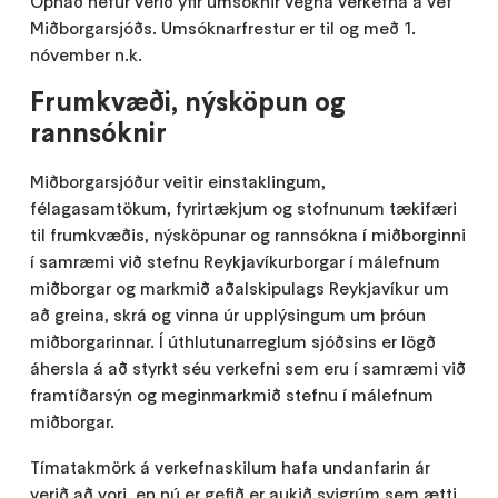
Opnað hefur verið yfir umsóknir vegna verkefna á vef
Miðborgarsjóðs. Umsóknarfrestur er til og með 1.
nóvember n.k.
Frumkvæði, nýsköpun og
rannsóknir
Miðborgarsjóður veitir einstaklingum,
félagasamtökum, fyrirtækjum og stofnunum tækifæri
til frumkvæðis, nýsköpunar og rannsókna í miðborginni
í samræmi við stefnu Reykjavíkurborgar í málefnum
miðborgar og markmið aðalskipulags Reykjavíkur um
að greina, skrá og vinna úr upplýsingum um þróun
miðborgarinnar. Í úthlutunarreglum sjóðsins er lögð
áhersla á að styrkt séu verkefni sem eru í samræmi við
framtíðarsýn og meginmarkmið stefnu í málefnum
miðborgar.
Tímatakmörk á verkefnaskilum hafa undanfarin ár
verið að vori, en nú er gefið er aukið svigrúm sem ætti