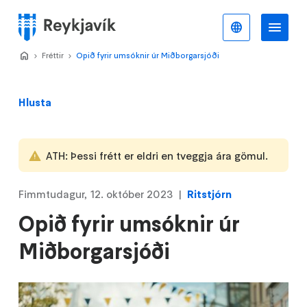
Stökkva
að
Íslenska
Va
Valmynd
meginefni
Home
Fréttir
>
Opið fyrir umsóknir úr Miðborgarsjóði
>
Hlusta
ATH: Þessi frétt er eldri en tveggja ára gömul.
Fimmtudagur, 12. október 2023
Ritstjórn
Opið fyrir umsóknir úr
Miðborgarsjóði