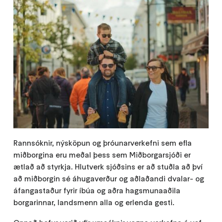
Rannsóknir, nýsköpun og þróunarverkefni sem efla
miðborgina eru meðal þess sem Miðborgarsjóði er
ætlað að styrkja. Hlutverk sjóðsins er að stuðla að því
að miðborgin sé áhugaverður og aðlaðandi dvalar- og
áfangastaður fyrir íbúa og aðra hagsmunaaðila
borgarinnar, landsmenn alla og erlenda gesti.