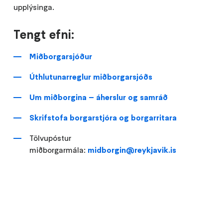
upplýsinga.
Tengt efni:
Miðborgarsjóður
Úthlutunarreglur miðborgarsjóðs
Um miðborgina – áherslur og samráð
Skrifstofa borgarstjóra og borgarritara
Tölvupóstur
miðborgarmála:
midborgin@reykjavik.is