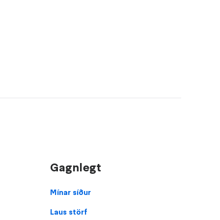
Gagnlegt
Footer
Mínar síður
Laus störf