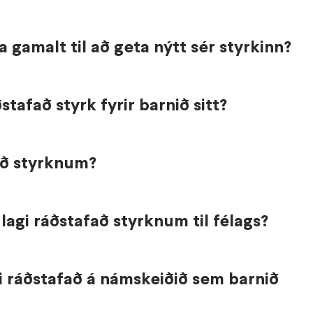
 gamalt til að geta nýtt sér styrkinn?
stafað styrk fyrir barnið sitt?
að styrknum?
lagi ráðstafað styrknum til félags?
i ráðstafað á námskeiðið sem barnið