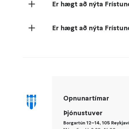
Er hægt að nýta Frístun
Er hægt að nýta Frístun
Opnunartímar
Þjónustuver
Borgartún 12–14, 105 Reykjav