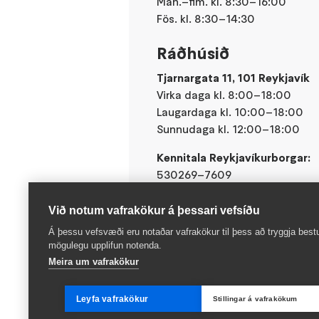
Mán.–fim. kl. 8:30–16:00
Fös. kl. 8:30–14:30
Ráðhúsið
Tjarnargata 11, 101 Reykjavík
Virka daga kl. 8:00–18:00
Laugardaga kl. 10:00–18:00
Sunnudaga kl. 12:00–18:00
Kennitala Reykjavíkurborgar:
530269–7609
Við notum vafrakökur á þessari vefsíðu
Á þessu vefsvæði eru notaðar vafrakökur til þess að tryggja best
mögulegu upplifun notenda.
Meira um vafrakökur
Leyfa vafrakökur
Stillingar á vafrakökum