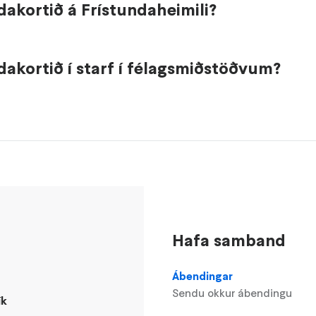
dakortið á Frístundaheimili?
dakortið í starf í félagsmiðstöðvum?
Hafa samband
Ábendingar
Sendu okkur ábendingu
ík