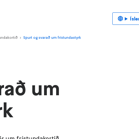
Ísl
tundakortið
Spurt og svarað um frístundastyrk
>
arað um
rk
r um frístundakortið.