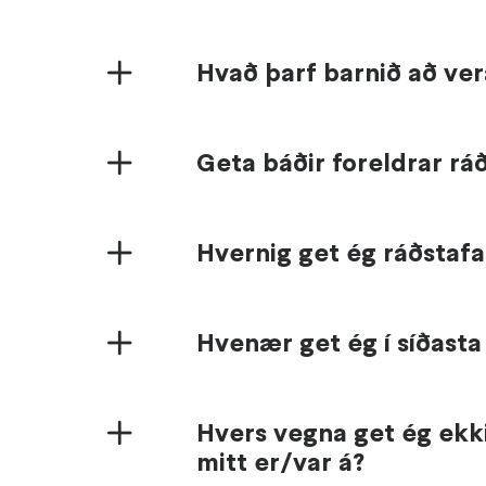
Hvað þarf barnið að vera
Geta báðir foreldrar ráð
Hvernig get ég ráðstaf
Hvenær get ég í síðasta 
Hvers vegna get ég ekk
mitt er/var á?