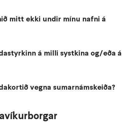
ið mitt ekki undir mínu nafni á
dastyrkinn á milli systkina og/eða á
ndakortið vegna sumarnámskeiða?
avíkurborgar