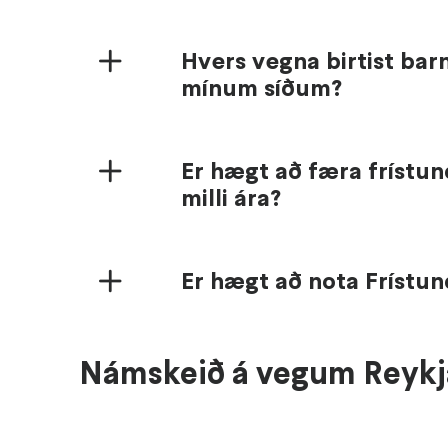
Hvers vegna birtist barn
mínum síðum?
Er hægt að færa frístun
milli ára?
Er hægt að nota Frístu
Námskeið á vegum Reykj