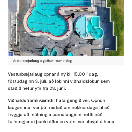
Vesturbæjarlaug á góðum sumardegi
Vesturbæjarlaug opnar á ný kl. 15.00 í dag,
föstudaginn 3. júlí, að lokinni viðhaldslokun sem
staðið hefur yfir frá 23. júní.
Viðhaldsframkvæmdir hafa gengið vel. Opnun
laugarinnar var þó frestað um nokkra daga til að
tryggja að málning á barnalauginni hefði náð
fullnægjandi þurrki áður en vatni var hleypt á hana.