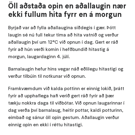
Öll aðstaða opin en aðallaugin nær
ekki fullum hita fyrr en á morgun
Byrjað var að fylla aðallaugina síðdegis í gær. Þótt
laugin sé nú full tekur tíma að hita vatnið og verður
aðallaugin því um 12°C við opnun í dag. Gert er ráð
fyrir að hún verði komin í hefðbundið hitastig á
morgun, laugardaginn 4. júlí.
Barnalaugin hefur hins vegar náð eðlilegu hitastigi og
verður tilbúin til notkunar við opnun.
Framkvæmdum við kalda pottinn er einnig lokið, þrátt
fyrir að upphaflega hafi verið gert ráð fyrir að þær
tækju nokkra daga til viðbótar. Við opnun laugarinnar í
dag verða því barnalaug, heitir pottar, kaldi potturinn,
eimbað og sánur öll opin gestum. Aðallaugin verður
einnig opin en ekki í réttu hitastigi.