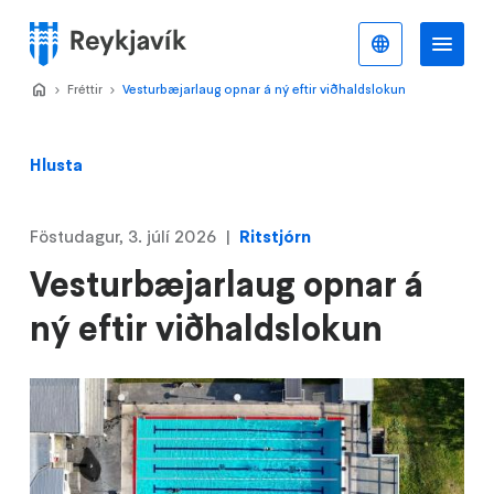
Stökkva
að
Íslenska
Va
Valmynd
meginefni
Home
Fréttir
>
Vesturbæjarlaug opnar á ný eftir viðhaldslokun
>
Hlusta
Föstudagur, 3. júlí 2026
Ritstjórn
Vesturbæjarlaug opnar á
ný eftir viðhaldslokun