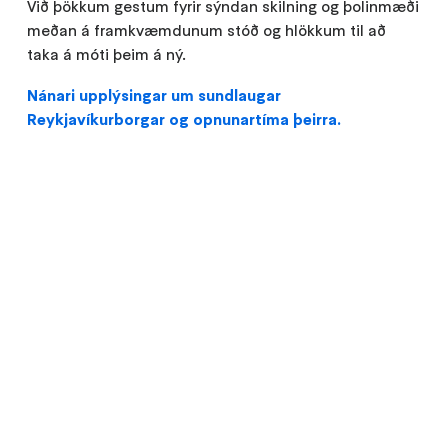
Við þökkum gestum fyrir sýndan skilning og þolinmæði
meðan á framkvæmdunum stóð og hlökkum til að
taka á móti þeim á ný.
Nánari upplýsingar um sundlaugar
Reykjavíkurborgar og opnunartíma þeirra.