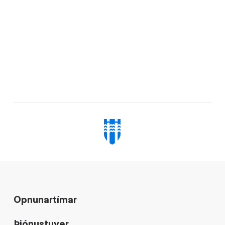
Opnunartímar
Þjónustuver