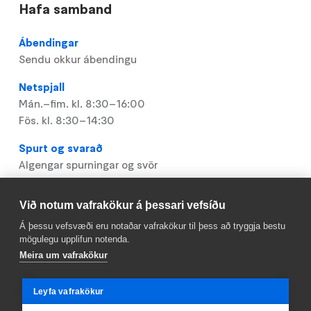
Hafa samband
Ábendingar
Sendu okkur ábendingu
Netspjall
Mán.–fim. kl. 8:30–16:00
Fös. kl. 8:30–14:30
Spurt og svarað
Algengar spurningar og svör
Þjónustuver 411 1111
Við notum vafrakökur á þessari vefsíðu
Mán.–fim. kl. 8:30–16:00
Fös. kl. 8:30–14:30
Á þessu vefsvæði eru notaðar vafrakökur til þess að tryggja bestu
mögulegu upplifun notenda.
upplysingar@reykjavik.is
Meira um vafrakökur
Sendu okkur línu
Leyfa vafrakökur