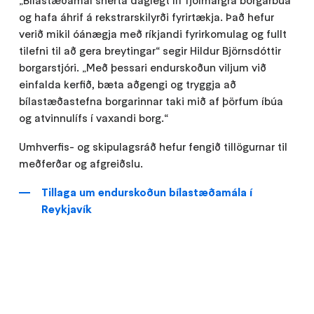
„Bílastæðamál snerta daglegt líf fjölmargra borgarbúa
og hafa áhrif á rekstrarskilyrði fyrirtækja. Það hefur
verið mikil óánægja með ríkjandi fyrirkomulag og fullt
tilefni til að gera breytingar“ segir Hildur Björnsdóttir
borgarstjóri. „Með þessari endurskoðun viljum við
einfalda kerfið, bæta aðgengi og tryggja að
bílastæðastefna borgarinnar taki mið af þörfum íbúa
og atvinnulífs í vaxandi borg.“
Umhverfis- og skipulagsráð hefur fengið tillögurnar til
meðferðar og afgreiðslu.
Tillaga um endurskoðun bílastæðamála í
Reykjavík