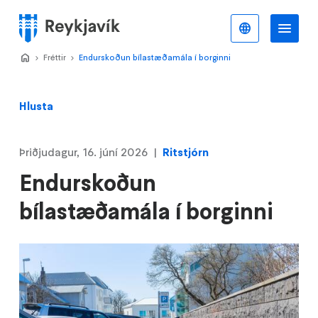
Stökkva
að
Íslenska
Va
Valmynd
meginefni
Home
Fréttir
>
Endurskoðun bílastæðamála í borginni
>
Hlusta
Þriðjudagur, 16. júní 2026
Ritstjórn
Endurskoðun
bílastæðamála í borginni