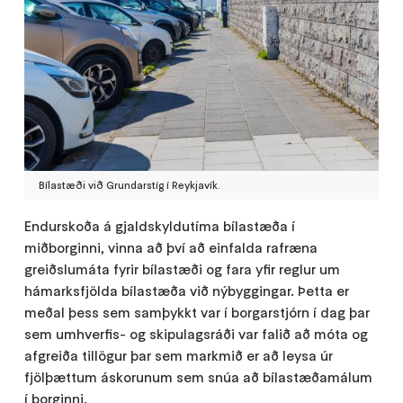
Bílastæði við Grundarstíg í Reykjavík.
Endurskoða á gjaldskyldutíma bílastæða í
miðborginni, vinna að því að einfalda rafræna
greiðslumáta fyrir bílastæði og fara yfir reglur um
hámarksfjölda bílastæða við nýbyggingar. Þetta er
meðal þess sem samþykkt var í borgarstjórn í dag þar
sem umhverfis- og skipulagsráði var falið að móta og
afgreiða tillögur þar sem markmið er að leysa úr
fjölþættum áskorunum sem snúa að bílastæðamálum
í borginni.