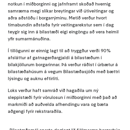
notkun í miðborginni og jafnframt skoðað hvernig
samræma megi slíkar breytingar við útiveitingar og
aðra aðstöðu í borgarrýminu. Metið verður hvort
tímabundin aðstaða fyrir veitingarekstur sem í dag
teygir sig inn á bílastæði eigi eingöngu að vera heimil
yfir sumarmánuðina.
Í tillögunni er einnig lagt til að tryggður verði 90%
afsláttur af gatnagerðargjaldi á bílastæðum í
bílakjöllurum borgarinnar. Þá verður ráðist í úrbætur á
bílastæðahúsum á vegum Bílastæðasjóðs með bættri
lýsingu og auknu eftirliti.
Loks verður haft samráð við hagaðila um ný
sleppistæði fyrir vörulosun í miðborginni með það að
markmiði að auðvelda afhendingu vara og bæta
aðgengi fyrir rekstraraðila.