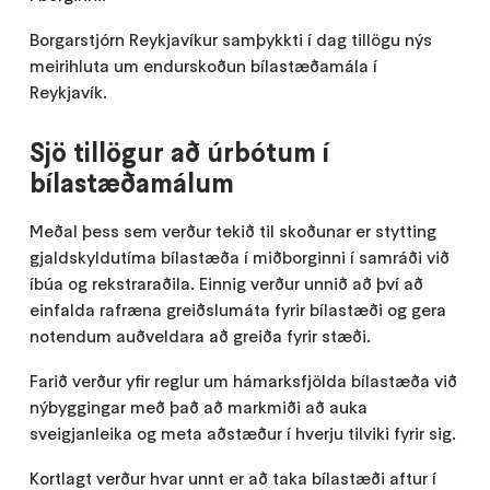
Borgarstjórn Reykjavíkur samþykkti í dag tillögu nýs
meirihluta um endurskoðun bílastæðamála í
Reykjavík.
Sjö tillögur að úrbótum í
bílastæðamálum
Meðal þess sem verður tekið til skoðunar er stytting
gjaldskyldutíma bílastæða í miðborginni í samráði við
íbúa og rekstraraðila. Einnig verður unnið að því að
einfalda rafræna greiðslumáta fyrir bílastæði og gera
notendum auðveldara að greiða fyrir stæði.
Farið verður yfir reglur um hámarksfjölda bílastæða við
nýbyggingar með það að markmiði að auka
sveigjanleika og meta aðstæður í hverju tilviki fyrir sig.
Kortlagt verður hvar unnt er að taka bílastæði aftur í