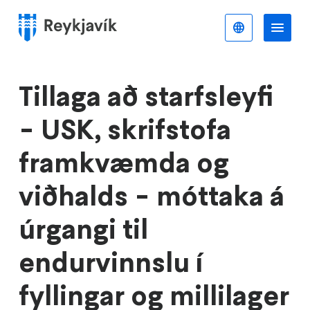
Stökkva
að
Íslenska
Va
Valmynd
meginefni
Tillaga að starfsleyfi
- USK, skrifstofa
framkvæmda og
viðhalds - móttaka á
úrgangi til
endurvinnslu í
fyllingar og millilager