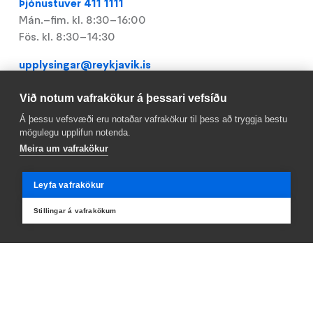
Þjónustuver 411 1111
Mán.–fim. kl. 8:30–16:00
Fös. kl. 8:30–14:30
upplysingar@reykjavik.is
Sendu okkur línu
Við notum vafrakökur á þessari vefsíðu
Á þessu vefsvæði eru notaðar vafrakökur til þess að tryggja bestu
mögulegu upplifun notenda.
Gagnlegt
Meira um vafrakökur
Footer
Mínar síður
Leyfa vafrakökur
Laus störf
Stillingar á vafrakökum
Ábendingar
Þjónustuver
Teikningavefur