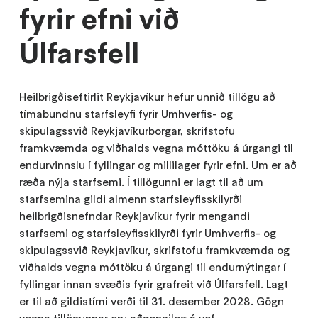
fyrir efni við
Úlfarsfell
Heilbrigðiseftirlit Reykjavíkur hefur unnið tillögu að
tímabundnu starfsleyfi fyrir Umhverfis- og
skipulagssvið Reykjavíkurborgar, skrifstofu
framkvæmda og viðhalds vegna móttöku á úrgangi til
endurvinnslu í fyllingar og millilager fyrir efni. Um er að
ræða nýja starfsemi. Í tillögunni er lagt til að um
starfsemina gildi almenn starfsleyfisskilyrði
heilbrigðisnefndar Reykjavíkur fyrir mengandi
starfsemi og starfsleyfisskilyrði fyrir Umhverfis- og
skipulagssvið Reykjavíkur, skrifstofu framkvæmda og
viðhalds vegna móttöku á úrgangi til endurnýtingar í
fyllingar innan svæðis fyrir grafreit við Úlfarsfell. Lagt
er til að gildistími verði til 31. desember 2028. Gögn
vegna tillögunnar eru aðgengileg á vef