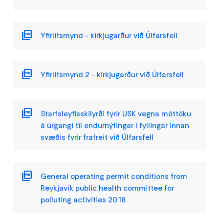
Yfirlitsmynd - kirkjugarður við Úlfarsfell
Yfirlitsmynd 2 - kirkjugarður við Úlfarsfell
Starfsleyfisskilyrði fyrir USK vegna móttöku
á úrgangi til endurnýtingar í fyllingar innan
svæðis fyrir frafreit við Úlfarsfell
General operating permit conditions from
Reykjavík public health committee for
polluting activities 2018