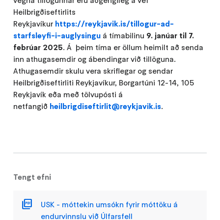
Heilbrigðiseftirlits
Reykjavíkur
https://reykjavik.is/tillogur-ad-
starfsleyfi-i-auglysingu
á tímabilinu
9. janúar til 7.
febrúar 2025
. Á þeim tíma er öllum heimilt að senda
inn athugasemdir og ábendingar við tillöguna.
Athugasemdir skulu vera skriflegar og sendar
Heilbrigðiseftirliti Reykjavíkur, Borgartúni 12-14, 105
Reykjavík eða með tölvupósti á
netfangið
heilbrigdiseftirlit@reykjavik.is
.
Tengt efni
USK - móttekin umsókn fyrir móttöku á
endurvinnslu við Úlfarsfell