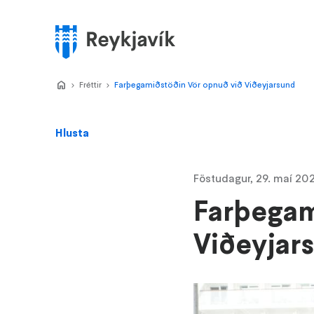
Stökkva
að
meginefni
Valmynd
Home
Fréttir
>
Farþegamiðstöðin Vör opnuð við Viðeyjarsund
>
Hlusta
Föstudagur, 29. maí 20
Farþegam
Viðeyjar