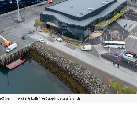
ð henni hefst nýr kafli í ferðaþjónustu á Íslandi.