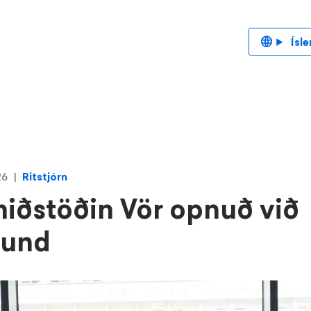
Ísle
26
Ritstjórn
iðstöðin Vör opnuð við
sund