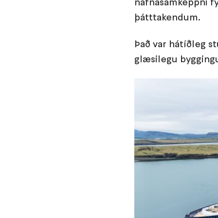
nafnasamkeppni fyr
þátttakendum.
Það var hátíðleg st
glæsilegu byggingu