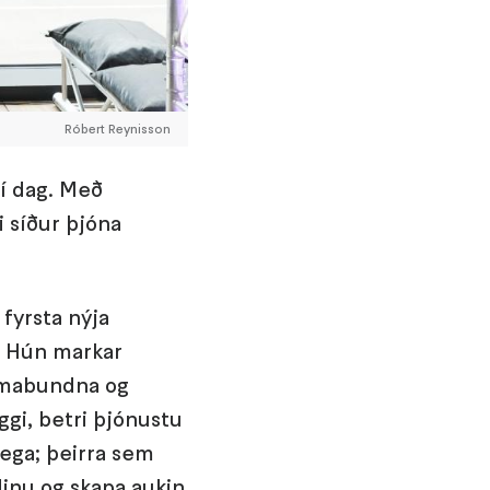
Róbert Reynisson
 í dag. Með
i síður þjóna
fyrsta nýja
5. Hún markar
tímabundna og
ggi, betri þjónustu
þega; þeirra sem
dinu og skapa aukin