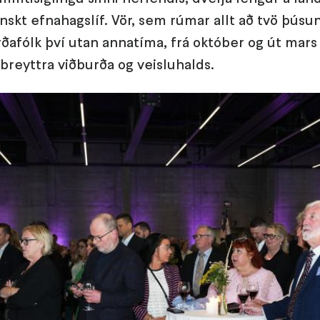
nskt efnahagslíf. Vör, sem rúmar allt að tvö þúsun
rðafólk því utan annatíma, frá október og út mars
lbreyttra viðburða og veisluhalds.