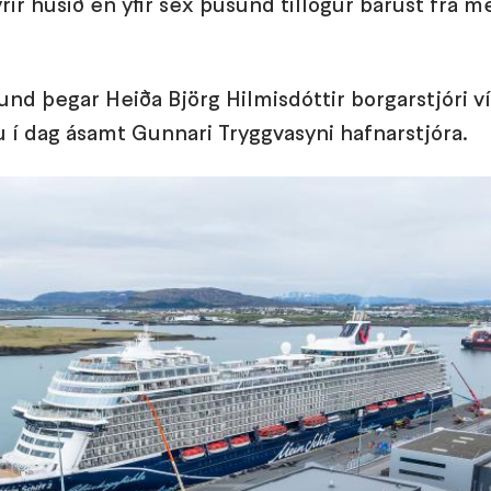
ir húsið en yfir sex þúsund tillögur bárust frá m
und þegar Heiða Björg Hilmisdóttir borgarstjóri v
 í dag ásamt Gunnari Tryggvasyni hafnarstjóra.