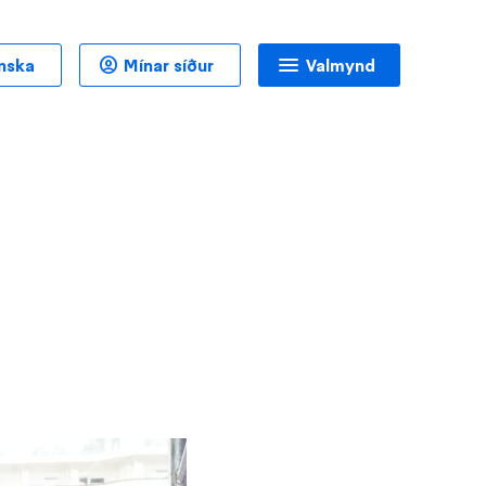
nska
Mínar síður
Valmynd