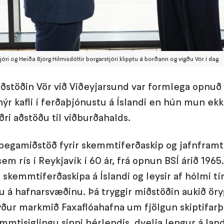
ri og Heiða Björg Hilmisdóttir borgarstjóri klipptu á borðann og vígðu Vör í dag.
ðstöðin Vör við Viðeyjarsund var formlega opnuð
ýr kafli í ferðaþjónustu á Íslandi en hún mun ekk
ri aðstöðu til viðburðahalds.
þegamiðstöð fyrir skemmtiferðaskip og jafnframt 
m rís í Reykjavík í 60 ár, frá opnun BSÍ árið 196
skemmtiferðaskipa á Íslandi og leysir af hólmi 
 á hafnarsvæðinu. Þá tryggir miðstöðin aukið öry
tyður markmið Faxaflóahafna um fjölgun skiptifar
emmtisiglingu sinni hérlendis, dvelja lengur á lan