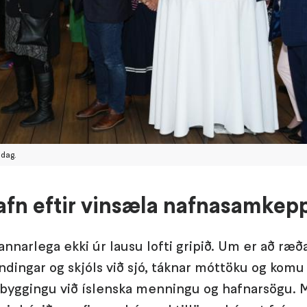
 dag.
fn eftir vinsæla nafnasamkep
annarlega ekki úr lausu lofti gripið. Um er að ræða
endingar og skjóls við sjó, táknar móttöku og kom
byggingu við íslenska menningu og hafnarsögu. M