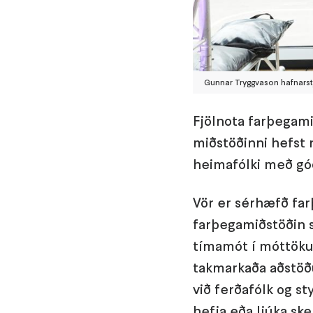
Gunnar Tryggvason hafnarstjó
Fjölnota farþegami
miðstöðinni hefst n
heimafólki með góð
Vör er sérhæfð far
farþegamiðstöðin se
tímamót í móttöku 
takmarkaða aðstöðu
við ferðafólk og s
hefja eða ljúka sk