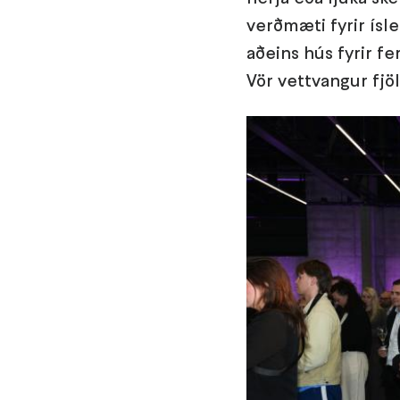
verðmæti fyrir ísle
aðeins hús fyrir fe
Vör vettvangur fjö