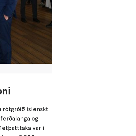
pni
 rótgróið íslenskt
u ferðalanga og
etþátttaka var í