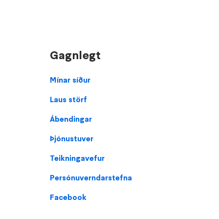
Gagnlegt
Footer
Mínar síður
Laus störf
Ábendingar
Þjónustuver
Teikningavefur
Persónuverndarstefna
Facebook