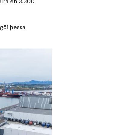
eira en 3.300
ígði þessa