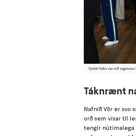
Fjöldi fólks var við vígsluna í
Táknrænt na
Nafnið Vör er svo s
orð sem vísar til l
tengir nútímalega 