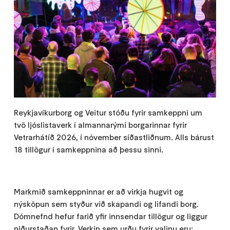
Reykjavíkurborg og Veitur stóðu fyrir samkeppni um
tvö ljóslistaverk í almannarými borgarinnar fyrir
Vetrarhátíð 2026, í nóvember síðastliðnum. Alls bárust
18 tillögur í samkeppnina að þessu sinni.
Markmið samkeppninnar er að virkja hugvit og
nýsköpun sem styður við skapandi og lifandi borg.
Dómnefnd hefur farið yfir innsendar tillögur og liggur
niðurstaðan fyrir. Verkin sem urðu fyrir valinu eru: