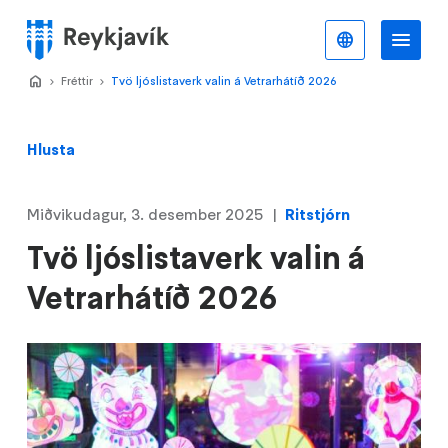
Stökkva
að
Íslenska
Va
Valmynd
meginefni
Home
Fréttir
>
Tvö ljóslistaverk valin á Vetrarhátíð 2026
>
Hlusta
Miðvikudagur, 3. desember 2025
Ritstjórn
Tvö ljóslistaverk valin á
Vetrarhátíð 2026