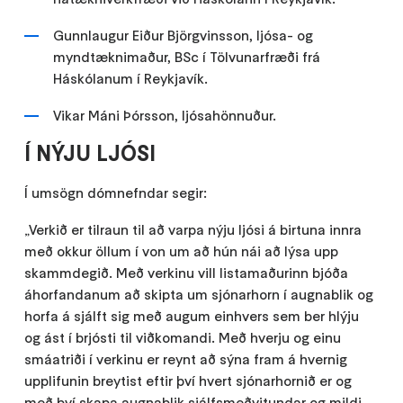
Gunnlaugur Eiður Björgvinsson, ljósa- og
myndtæknimaður, BSc í Tölvunarfræði frá
Háskólanum í Reykjavík.
Vikar Máni Þórsson, ljósahönnuður.
Í NÝJU LJÓSI
Í umsögn dómnefndar segir:
„Verkið er tilraun til að varpa nýju ljósi á birtuna innra
með okkur öllum í von um að hún nái að lýsa upp
skammdegið. Með verkinu vill listamaðurinn bjóða
áhorfandanum að skipta um sjónarhorn í augnablik og
horfa á sjálft sig með augum einhvers sem ber hlýju
og ást í brjósti til viðkomandi. Með hverju og einu
smáatriði í verkinu er reynt að sýna fram á hvernig
upplifunin breytist eftir því hvert sjónarhornið er og
með því skapa augnablik sjálfsmeðvitundar og mildi,