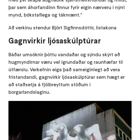
þar sem áhorfandinn finnur fyrir eigin nærveru í nýrri
mynd, bókstaflega og táknrænt.“
Að verkinu stendur Björt Sigfinnsdóttir, listakona
Gagnvirkir ljósaskúlptúrar
Báðar umsóknir þóttu vandaðar og sýndu skýrt að
hugmyndirnar væru vel ígrundaðar og raunhæfar til
útfærslu. Verkefnin eiga það sameiginlegt að vera
frístandandi, gagnvirkir ljósaskúlptúrar sem hægt er
að staðsetja á fjölbreyttum stöðum í
borgarlandslaginu.