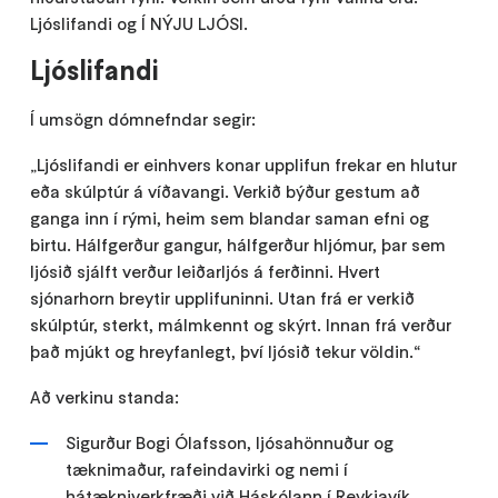
Ljóslifandi og Í NÝJU LJÓSI.
Ljóslifandi
Í umsögn dómnefndar segir:
„Ljóslifandi er einhvers konar upplifun frekar en hlutur
eða skúlptúr á víðavangi. Verkið býður gestum að
ganga inn í rými, heim sem blandar saman efni og
birtu. Hálfgerður gangur, hálfgerður hljómur, þar sem
ljósið sjálft verður leiðarljós á ferðinni. Hvert
sjónarhorn breytir upplifuninni. Utan frá er verkið
skúlptúr, sterkt, málmkennt og skýrt. Innan frá verður
það mjúkt og hreyfanlegt, því ljósið tekur völdin.“
Að verkinu standa:
Sigurður Bogi Ólafsson, ljósahönnuður og
tæknimaður, rafeindavirki og nemi í
hátækniverkfræði við Háskólann í Reykjavík.