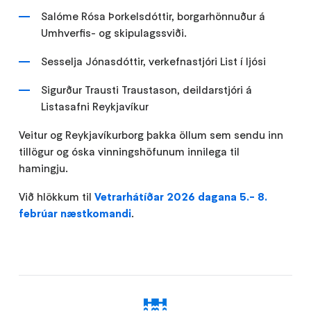
Salóme Rósa Þorkelsdóttir, borgarhönnuður á
Umhverfis- og skipulagssviði.
Sesselja Jónasdóttir, verkefnastjóri List í ljósi
Sigurður Trausti Traustason, deildarstjóri á
Listasafni Reykjavíkur
Veitur og Reykjavíkurborg þakka öllum sem sendu inn
tillögur og óska vinningshöfunum innilega til
hamingju.
Við hlökkum til
Vetrarhátíðar 2026 dagana 5.- 8.
febrúar næstkomandi
.