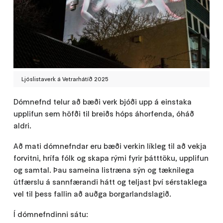
Ljóslistaverk á Vetrarhátíð 2025
Dómnefnd telur að bæði verk bjóði upp á einstaka
upplifun sem höfði til breiðs hóps áhorfenda, óháð
aldri.
Að mati dómnefndar eru bæði verkin líkleg til að vekja
forvitni, hrífa fólk og skapa rými fyrir þátttöku, upplifun
og samtal. Þau sameina listræna sýn og tæknilega
útfærslu á sannfærandi hátt og teljast því sérstaklega
vel til þess fallin að auðga borgarlandslagið.
Í dómnefndinni sátu: