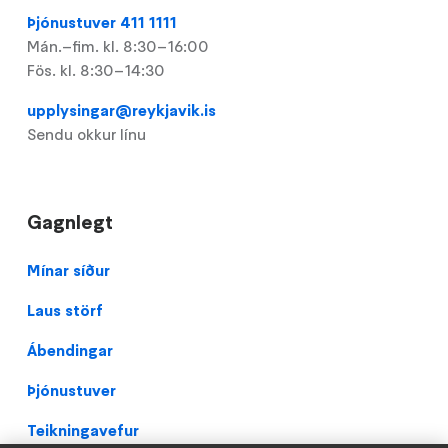
Þjónustuver 411 1111
Mán.–fim. kl. 8:30–16:00
Fös. kl. 8:30–14:30
upplysingar@reykjavik.is
Sendu okkur línu
Gagnlegt
Footer
Mínar síður
Laus störf
Ábendingar
Þjónustuver
Teikningavefur