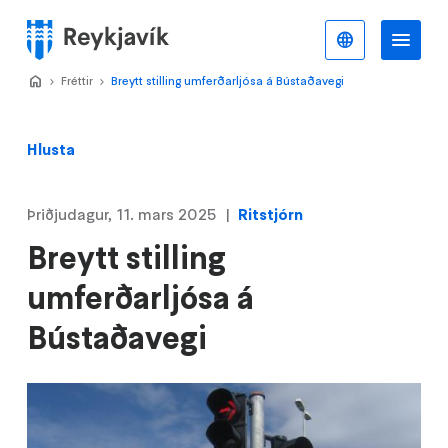
Stökkva
að
Íslenska
Va
Valmynd
meginefni
Home
Fréttir
>
Breytt stilling umferðarljósa á Bústaðavegi
>
Hlusta
Þriðjudagur, 11. mars 2025
Ritstjórn
Breytt stilling
umferðarljósa á
Bústaðavegi