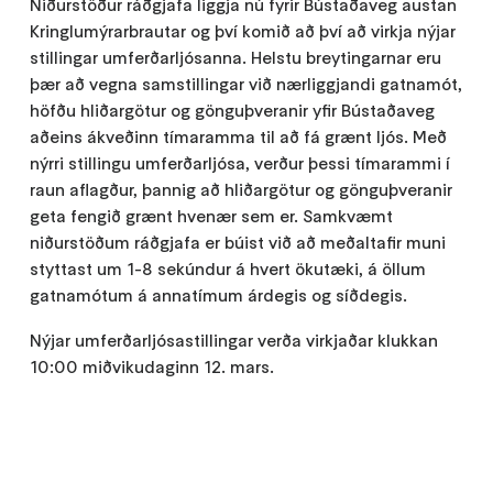
Niðurstöður ráðgjafa liggja nú fyrir Bústaðaveg austan
Kringlumýrarbrautar og því komið að því að virkja nýjar
stillingar umferðarljósanna. Helstu breytingarnar eru
þær að vegna samstillingar við nærliggjandi gatnamót,
höfðu hliðargötur og gönguþveranir yfir Bústaðaveg
aðeins ákveðinn tímaramma til að fá grænt ljós. Með
nýrri stillingu umferðarljósa, verður þessi tímarammi í
raun aflagður, þannig að hliðargötur og gönguþveranir
geta fengið grænt hvenær sem er. Samkvæmt
niðurstöðum ráðgjafa er búist við að meðaltafir muni
styttast um 1-8 sekúndur á hvert ökutæki, á öllum
gatnamótum á annatímum árdegis og síðdegis.
Nýjar umferðarljósastillingar verða virkjaðar klukkan
10:00 miðvikudaginn 12. mars.