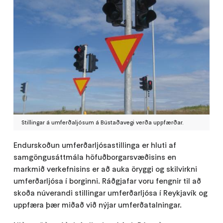
Stillingar á umferðaljósum á Bústaðavegi verða uppfærðar.
Endurskoðun umferðarljósastillinga er hluti af
samgöngusáttmála höfuðborgarsvæðisins en
markmið verkefnisins er að auka öryggi og skilvirkni
umferðarljósa í borginni. Ráðgjafar voru fengnir til að
skoða núverandi stillingar umferðarljósa í Reykjavík og
uppfæra þær miðað við nýjar umferðatalningar.