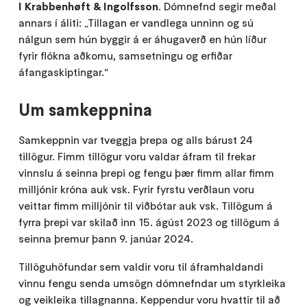
I
Krabbenhøft
& Ingolfsson
. Dómnefnd segir meðal
annars í áliti: „Tillagan er vandlega unninn og sú
nálgun sem hún byggir á er áhugaverð en hún líður
fyrir flókna aðkomu, samsetningu og erfiðar
áfangaskiptingar.“
Um samkeppnina
Samkeppnin var tveggja þrepa og alls bárust 24
tillögur. Fimm tillögur voru valdar áfram til frekar
vinnslu á seinna þrepi og fengu þær fimm allar fimm
milljónir króna auk vsk. Fyrir fyrstu verðlaun voru
veittar fimm milljónir til viðbótar auk vsk. Tillögum á
fyrra þrepi var skilað inn 15. ágúst 2023 og tillögum á
seinna þremur þann 9. janúar 2024.
Tillöguhöfundar sem valdir voru til áframhaldandi
vinnu fengu senda umsögn dómnefndar um styrkleika
og veikleika tillagnanna. Keppendur voru hvattir til að