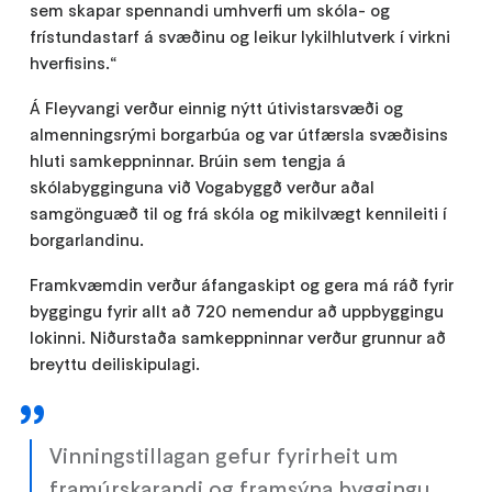
sem skapar spennandi umhverfi um skóla- og
frístundastarf á svæðinu og leikur lykilhlutverk í virkni
hverfisins.“
Á Fleyvangi verður einnig nýtt útivistarsvæði og
almenningsrými borgarbúa og var útfærsla svæðisins
hluti samkeppninnar. Brúin sem tengja á
skólabygginguna við Vogabyggð verður aðal
samgönguæð til og frá skóla og mikilvægt kennileiti í
borgarlandinu.
Framkvæmdin verður áfangaskipt og gera má ráð fyrir
byggingu fyrir allt að 720 nemendur að uppbyggingu
lokinni. Niðurstaða samkeppninnar verður grunnur að
breyttu deiliskipulagi.
Vinningstillagan gefur fyrirheit um
framúrskarandi og framsýna byggingu