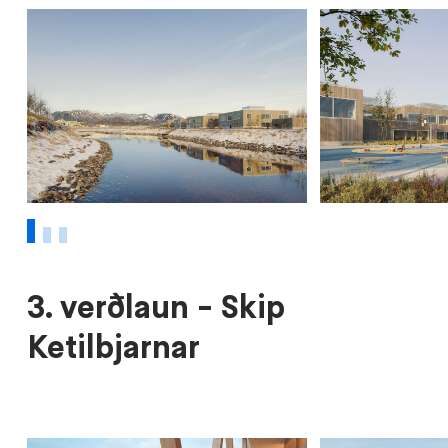
1
2
3
3. verðlaun - Skip
Ketilbjarnar