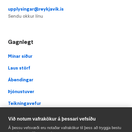
upplysingar@reykjavik.is
Sendu okkur línu
Gagnlegt
Footer
Mínar síður
Laus störf
Ábendingar
Þjónustuver
Teikningavefur
Persónuverndarstefna
Við notum vafrakökur á þessari vefsíðu
Facebook
Á þessu vefsvæði eru notaðar vafrakökur til þess að tryggja bestu