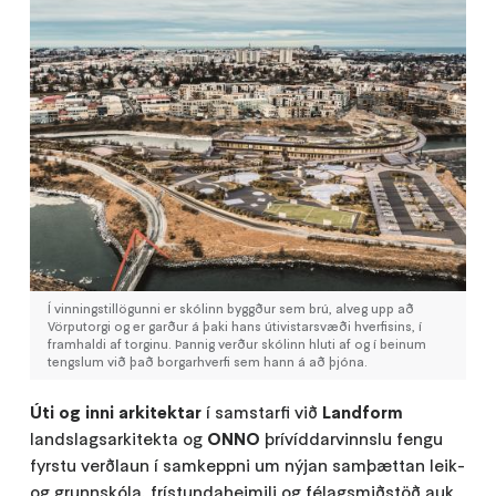
Í vinningstillögunni er skólinn byggður sem brú, alveg upp að
Vörputorgi og er garður á þaki hans útivistarsvæði hverfisins, í
framhaldi af torginu. Þannig verður skólinn hluti af og í beinum
tengslum við það borgarhverfi sem hann á að þjóna.
Úti og inni arkitektar
í samstarfi við
Landform
landslagsarkitekta og
ONNO
þrívíddarvinnslu fengu
fyrstu verðlaun í samkeppni um nýjan samþættan leik-
og grunnskóla, frístundaheimili og félagsmiðstöð auk