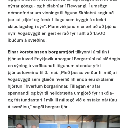
nýrrar göngu- og hjólabrúar í Fleyvangi. Í umsögn
dómnefndar um vinningstillöguna Skólabrú segir að
þar sé „djörf og fersk tillaga sem byggir á sterkri
skipulagslegri sýn“. Mannvirkjunum er ætlað að þjóna
nýrri Vogabyggð en gert er ráð fyrir allt að 1.500
íbúðum á svæðinu.
Einar Þorsteinsson borgarstjóri
tilkynnti úrslitin í
þjónustuveri Reykjavíkurborgar í Borgartúni nú síðdegis
en sýning á verðlaunatillögunum stendur yfir í
þjónustuverinu til 3. maí. „Með þessu verður til miðja í
Vogabyggð sem glæðir hverfið lífi enda eru skólarnir
hjörtun í hverfum borgarinnar. Tillagan er afar
spennandi og býr til heildstæða umgjörð fyrir skóla-
og frístundastarf í mikilli nálægð við einstaka náttúru
á svæðinu,“ sagði borgarstjóri.