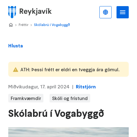
Stökkva
að
Íslenska
Va
Valmynd
meginefni
Home
Fréttir
>
Skólabrú í Vogabyggð
>
Hlusta
ATH: Þessi frétt er eldri en tveggja ára gömul.
Miðvikudagur, 17. apríl 2024
Ritstjórn
Framkvæmdir
Skóli og frístund
Skólabrú í Vogabyggð