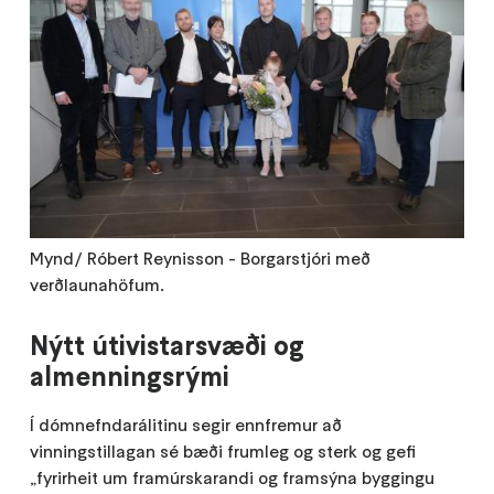
Mynd/ Róbert Reynisson - Borgarstjóri með
verðlaunahöfum.
Nýtt útivistarsvæði og
almenningsrými
Í dómnefndarálitinu segir ennfremur að
vinningstillagan sé bæði frumleg og sterk og gefi
„fyrirheit um framúrskarandi og framsýna byggingu