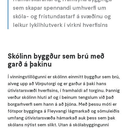
sem skapar spennandi umhverfi um
skóla- og frístundastarf á svæðinu og
leikur lykilhlutverk í virkni hverfisins
Skólinn byggður sem brú með
garð á þakinu
Í vinningstillögunni er skólinn einmitt byggður sem brú,
alveg upp að Vörputorgi og er garður á þaki hans
útivistarsvæði hverfisins, í framhaldi af torginu. Þannig
verður skólinn hluti af og í beinum tengslum við það
borgarhverfi sem hann á að þjóna. Með þessu móti er
fótspor bygginga á Fleyvangi lágmarkað og sömuleiðis
umfang útivistarsvæða hámarkað auk þess sem þak
skólans nýtist sem slíkt. Utan á skólabyggingunni