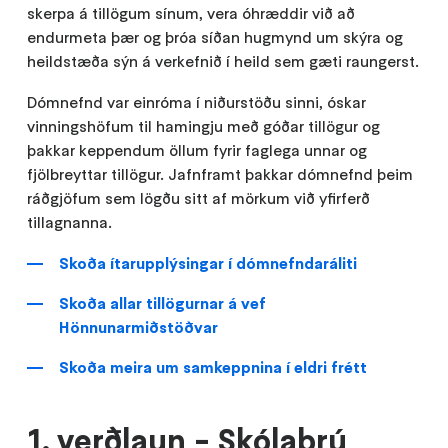
skerpa á tillögum sínum, vera óhræddir við að
endurmeta þær og þróa síðan hugmynd um skýra og
heildstæða sýn á verkefnið í heild sem gæti raungerst.
Dómnefnd var einróma í niðurstöðu sinni, óskar
vinningshöfum til hamingju með góðar tillögur og
þakkar keppendum öllum fyrir faglega unnar og
fjölbreyttar tillögur. Jafnframt þakkar dómnefnd þeim
ráðgjöfum sem lögðu sitt af mörkum við yfirferð
tillagnanna.
Skoða ítarupplýsingar í dómnefndaráliti
Skoða allar tillögurnar á vef
Hönnunarmiðstöðvar
Skoða meira um samkeppnina í eldri frétt
1. verðlaun - Skólabrú