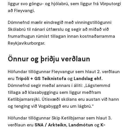
liggur svo göngu- og hjólabrú, sem liggur frá Vörputorgi
að Fleyvangi.
Dómnefnd mælir eindregið með vinningstillögunni
Skólabrú til nánari útfærslu og segir að miðað við
frumathugun rúmist tillagan innan kostnaðarramma
Reykjavíkurborgar.
Önnur og þriðju verðlaun
Höfundar tillögunnar Fleyvangur sem hlaut 2. verðlaun
eru
Trípólí + GS Teiknistofa
og
Landslag ehf.
Dómnefnd segir meðal annars í áliti: „Lágstemmd
tillaga að klasabyggingu sem liggur meðfram
Ketlibjarnarsýki. Útisvæði skólans eru austan við hann
og tenging við Vogabyggð eru um lágbrú.“
Höfundar tillögunnar Skip Ketilbjarnar sem hlaut 3.
verðlaun eru
SNA / Arkteikn
,
Landmótun
og
K-