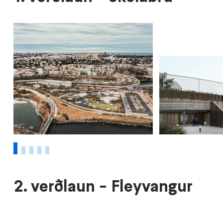
1
2
3
4
5
2. verðlaun - Fleyvangur