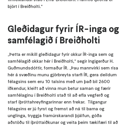
björt í Breiðholti.“
Gleðidagur fyrir ÍR-inga og
samfélagið í Breiðholti
„Þetta er mikill gleðidagur fyrir okkur ÍR-inga sem og
samfélagið okkar hér í Breiðholti,“ segir Ingigerður H.
Guðmundsdóttir, formaður ÍR. „Þau mannvirki sem rísa
hér á svæðinu munu gjörbreyta starfi ÍR, gera deildum
félagsins sem eru 10 talsins með um það bil 2600
iðkendur, kleift að vinna mun betur saman og færir
samfélaginu í Breiðholti stað til að efla vegferð og
starf íþróttahreyfingarinnar enn frekar. Tilgangur
félagsins er jú fyrst og fremst að ná til barna og
unglinga, tryggja framúrskarandi þjálfun, góða
aðstöðu til íþróttaiðkunar og veita þeim tækifæri til að