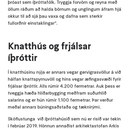
þróast sem íþróttafólk. Tryggja forvörn og reyna með
öllum ráðum að halda börnum og unglingum áfram hjá
okkur til að sjá þau vaxa og dafna sem sterkir
fullorðnir einstaklingar“.
Knatthús og frjálsar
íþróttir
Í knatthúsinu nýja er annars vegar gervigrasvöllur á við
hálfan knattspyrnuvöll og hins vegar æfingasvæði fyrir
frjálsar íþróttir. Alls rúmir 4.200 fermetrar. Auk þess er
tveggja hæða hliðarbygging meðfram suðurhlið
salarins og er hún rúmir 1.100 fermetrar. Þar verður
meðal annars búningsaðstaða og tæknirými.
Skóflustunga við íþróttahúsið sem nú er risið var tekin
í febrúar 2019. Hönnun annaðist arkitektastofan Arkís