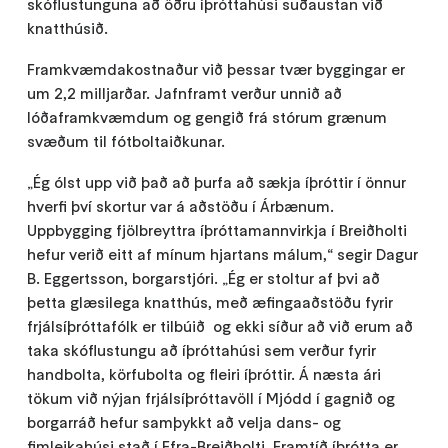
skóflustunguna að öðru íþróttahúsi suðaustan við
knatthúsið.
Framkvæmdakostnaður við þessar tvær byggingar er
um 2,2 milljarðar. Jafnframt verður unnið að
lóðaframkvæmdum og gengið frá stórum grænum
svæðum til fótboltaiðkunar.
„Ég ólst upp við það að þurfa að sækja íþróttir í önnur
hverfi því skortur var á aðstöðu í Árbænum.
Uppbygging fjölbreyttra íþróttamannvirkja í Breiðholti
hefur verið eitt af mínum hjartans málum,“ segir Dagur
B. Eggertsson, borgarstjóri. „Ég er stoltur af þvi að
þetta glæsilega knatthús, með æfingaaðstöðu fyrir
frjálsíþróttafólk er tilbúið og ekki síður að við erum að
taka skóflustungu að íþróttahúsi sem verður fyrir
handbolta, körfubolta og fleiri íþróttir. Á næsta ári
tökum við nýjan frjálsíþróttavöll í Mjódd í gagnið og
borgarráð hefur samþykkt að velja dans- og
fimleikahúsi stað í Efra-Breiðholti. Framtíð íþrótta er