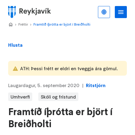
Stökkva
að
Íslenska
Va
Valmynd
meginefni
Home
Fréttir
>
Framtíð íþrótta er björt í Breiðholti
>
Hlusta
ATH: Þessi frétt er eldri en tveggja ára gömul.
Laugardagur, 5. september 2020
Ritstjórn
Umhverfi
Skóli og frístund
Framtíð íþrótta er björt í
Breiðholti