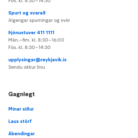
Fös. kl. 8:30–14:30
Spurt og svarað
Algengar spurningar og svör
Þjónustuver 411 1111
Mán.–fim. kl. 8:30–16:00
Fös. kl. 8:30–14:30
upplysingar@reykjavik.is
Sendu okkur línu
Gagnlegt
Footer
Mínar síður
Laus störf
Ábendingar