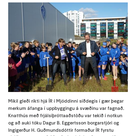
Mikil gleði ríkti hjá ÍR í Mjóddinni síðdegis í gær þegar
merkum áfanga í uppbyggingu á svæðinu var fagnað.
Knatthús með frjálsíþróttaaðstöðu var tekið í notkun
og að auki tóku Dagur B. Eggertsson borgarstjóri og
Ingigerður H. Guðmundsdóttir formaður ÍR fyrstu