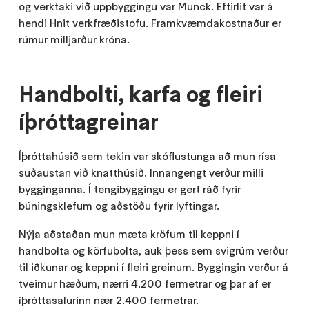
og verktaki við uppbyggingu var Munck. Eftirlit var á
hendi Hnit verkfræðistofu. Framkvæmdakostnaður er
rúmur milljarður króna.
Handbolti, karfa og fleiri
íþróttagreinar
Íþróttahúsið sem tekin var skóflustunga að mun rísa
suðaustan við knatthúsið. Innangengt verður milli
bygginganna. Í tengibyggingu er gert ráð fyrir
búningsklefum og aðstöðu fyrir lyftingar.
Nýja aðstaðan mun mæta kröfum til keppni í
handbolta og körfubolta, auk þess sem svigrúm verður
til iðkunar og keppni í fleiri greinum. Byggingin verður á
tveimur hæðum, nærri 4.200 fermetrar og þar af er
íþróttasalurinn nær 2.400 fermetrar.