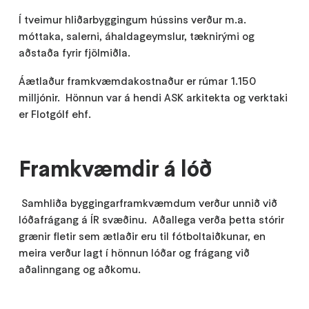
Í tveimur hliðarbyggingum hússins verður m.a.
móttaka, salerni, áhaldageymslur, tæknirými og
aðstaða fyrir fjölmiðla.
Áætlaður framkvæmdakostnaður er rúmar 1.150
milljónir. Hönnun var á hendi ASK arkitekta og verktaki
er Flotgólf ehf.
Framkvæmdir á lóð
Samhliða byggingarframkvæmdum verður unnið við
lóðafrágang á ÍR svæðinu. Aðallega verða þetta stórir
grænir fletir sem ætlaðir eru til fótboltaiðkunar, en
meira verður lagt í hönnun lóðar og frágang við
aðalinngang og aðkomu.