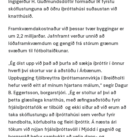
Ingigerður H. Guðmundsdóttir formaður ÍR fyrstu
skóflustunguna að öðru íþróttahúsi suðaustan við
knatthúsið.
Framkvæmdakostnaður við þessar tvær byggingar er
um 2,2 milljarðar. Jafnframt verður unnið að
lóðaframkvæmdum og gengið frá stórum grænum
svæðum til fótboltaiðkunar.
„Ég ólst upp við það að þurfa að sækja íþróttir í önnur
hverfi því skortur var á aðstöðu í Árbænum.
Uppbygging fjölbreyttra íþróttamannvirkja í Breiðholti
hefur verið eitt af mínum hjartans málum,“ segir Dagur
B. Eggertsson, borgarstjóri. „Ég er stoltur af þvi að
þetta glæsilega knatthús, með æfingaaðstöðu fyrir
frjálsíþróttafólk er tilbúið og ekki síður að við erum að
taka skóflustungu að íþróttahúsi sem verður fyrir
handbolta, körfubolta og fleiri íþróttir. Á næsta ári
tökum við nýjan frjálsíþróttavöll í Mjódd í gagnið og
borgarráð hefur samþykkt að velja dans- og