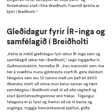
fimleikahúsi stað í Efra-Breiðholti. Framtíð íþrótta er
björt í Breiðholti.“
Gleðidagur fyrir ÍR-inga og
samfélagið í Breiðholti
„Þetta er mikill gleðidagur fyrir okkur ÍR-inga sem og
samfélagið okkar hér í Breiðholti,“ segir Ingigerður H.
Guðmundsdóttir, formaður ÍR. „Þau mannvirki sem rísa
hér á svæðinu munu gjörbreyta starfi ÍR, gera deildum
félagsins sem eru 10 talsins með um það bil 2600
iðkendur, kleift að vinna mun betur saman og færir
samfélaginu í Breiðholti stað til að efla vegferð og
starf íþróttahreyfingarinnar enn frekar. Tilgangur
félagsins er jú fyrst og fremst að ná til barna og
unglinga, tryggja framúrskarandi þjálfun, góða