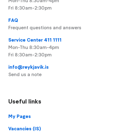
Mon-Thu 8:30am-4pm
Fri 8:30am-2:30pm
FAQ
Frequent questions and answers
Service Center 411 1111
Mon-Thu 8:30am-4pm
Fri 8:30am-2:30pm
info@reykjavik.is
Send us a note
Useful links
Footer
My Pages
Vacancies (IS)