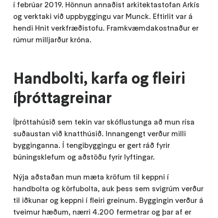
í febrúar 2019. Hönnun annaðist arkitektastofan Arkís
og verktaki við uppbyggingu var Munck. Eftirlit var á
hendi Hnit verkfræðistofu. Framkvæmdakostnaður er
rúmur milljarður króna.
Handbolti, karfa og fleiri
íþróttagreinar
Íþróttahúsið sem tekin var skóflustunga að mun rísa
suðaustan við knatthúsið. Innangengt verður milli
bygginganna. Í tengibyggingu er gert ráð fyrir
búningsklefum og aðstöðu fyrir lyftingar.
Nýja aðstaðan mun mæta kröfum til keppni í
handbolta og körfubolta, auk þess sem svigrúm verður
til iðkunar og keppni í fleiri greinum. Byggingin verður á
tveimur hæðum, nærri 4.200 fermetrar og þar af er