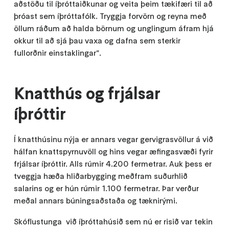
aðstöðu til íþróttaiðkunar og veita þeim tækifæri til að
þróast sem íþróttafólk. Tryggja forvörn og reyna með
öllum ráðum að halda börnum og unglingum áfram hjá
okkur til að sjá þau vaxa og dafna sem sterkir
fullorðnir einstaklingar“.
Knatthús og frjálsar
íþróttir
Í knatthúsinu nýja er annars vegar gervigrasvöllur á við
hálfan knattspyrnuvöll og hins vegar æfingasvæði fyrir
frjálsar íþróttir. Alls rúmir 4.200 fermetrar. Auk þess er
tveggja hæða hliðarbygging meðfram suðurhlið
salarins og er hún rúmir 1.100 fermetrar. Þar verður
meðal annars búningsaðstaða og tæknirými.
Skóflustunga við íþróttahúsið sem nú er risið var tekin