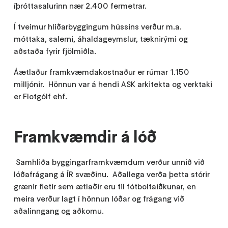
íþróttasalurinn nær 2.400 fermetrar.
Í tveimur hliðarbyggingum hússins verður m.a.
móttaka, salerni, áhaldageymslur, tæknirými og
aðstaða fyrir fjölmiðla.
Áætlaður framkvæmdakostnaður er rúmar 1.150
milljónir. Hönnun var á hendi ASK arkitekta og verktaki
er Flotgólf ehf.
Framkvæmdir á lóð
Samhliða byggingarframkvæmdum verður unnið við
lóðafrágang á ÍR svæðinu. Aðallega verða þetta stórir
grænir fletir sem ætlaðir eru til fótboltaiðkunar, en
meira verður lagt í hönnun lóðar og frágang við
aðalinngang og aðkomu.