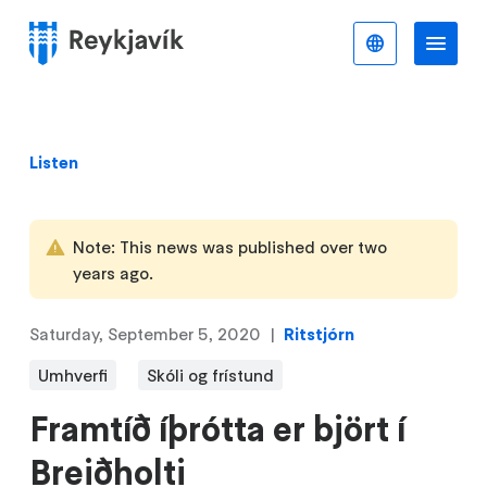
Skip
to
English
Me
Menu
main
content
Listen
Note: This news was published over two
years ago.
Saturday, September 5, 2020
Ritstjórn
Umhverfi
Skóli og frístund
Framtíð íþrótta er björt í
Breiðholti