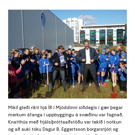
Mikil gleði ríkti hjá ÍR í Mjóddinni síðdegis í gær þegar
merkum áfanga í uppbyggingu á svæðinu var fagnað.
Knatthús með frjálsíþróttaaðstöðu var tekið í notkun
og að auki tóku Dagur B. Eggertsson borgarstjóri og