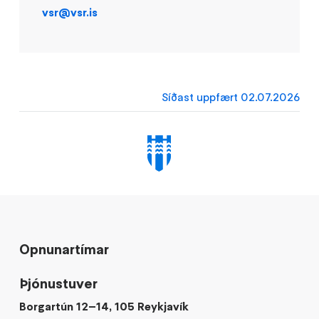
vsr@vsr.is
Síðast uppfært 02.07.2026
Opnunartímar
Þjónustuver
Borgartún 12–14, 105 Reykjavík