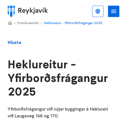
Stökkva
að
Íslenska
Va
Valmynd
meginefni
Home
Framkvæmdir
>
Heklureitur - Yfirborðsfrágangur 2025
>
Hlusta
Heklureitur -
Yfirborðsfrágangur
2025
Yfirborðsfrágangur við nýjar byggingar á Heklureit
við Laugaveg 168 og 170.