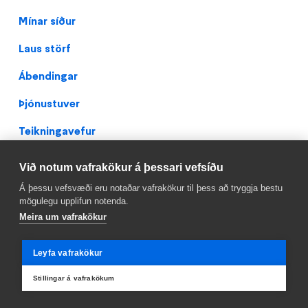
Footer
Mínar síður
Laus störf
Ábendingar
Þjónustuver
Teikningavefur
Persónuverndarstefna
Við notum vafrakökur á þessari vefsíðu
Facebook
Á þessu vefsvæði eru notaðar vafrakökur til þess að tryggja bestu
mögulegu upplifun notenda.
Meira um vafrakökur
Leyfa vafrakökur
Stillingar á vafrakökum