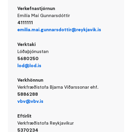
Verkefnastjórnun
Emilía Maí Gunnarsdóttir
4111111
emilia.mai.gunnarsdottir@reykjavik.is
Verktaki
Lóðaþjónustan
5680250
lod@lod.is
Verkhönnun
Verkfræðistofa Bjarna Viðarssonar ehf.
5886288
vbv@vbv.is
Eftirlit
Verkfræðistofa Reykjavíkur
5370234