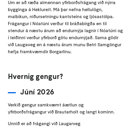
Um er að ræða almennan yfirborðsfrágang við nýrra
bygginga á Heklureit. Má þar nefna hellulögn,
malbikun, niðursetningu kantsteins og ljósastólpa.
Frágangur í Nóatúni verður til bráðabirgða en til
stendur á næstu árum að endurnýja lagnir í Nóatúni og
í leiðinni verður yfirborð götu endurnýjað. Sama gildir
við Laugaveg en á næstu árum munu Betri Samgöngur
hefja framkvæmdir Borgarlínu.
Hvernig gengur?
Júní 2026
Verkið gengur samkvæmt áætlun og
yfirborðsfrágangur við Brautarholt og langt kominn.
Unnið er að frágangi við Laugarveg