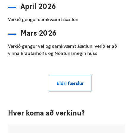
Apríl 2026
Verkið gengur samkvæmt áætlun
Mars 2026
Verkið gengur vel og samkvæmt áætlun, verið er að
vinna Brautarholts og Nóatúnsmegin húss
Eldri færslur
Hver koma að verkinu?