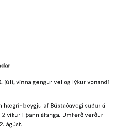
mdar
 júlí, vinna gengur vel og lýkur vonandi
un hægri-beygju af Bústaðavegi suður á
r 2 vikur í þann áfanga. Umferð verður
2. ágúst.