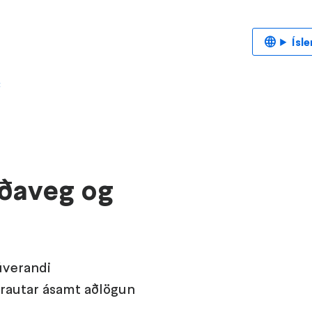
Ísl
t
ðaveg og
úverandi
rautar ásamt aðlögun