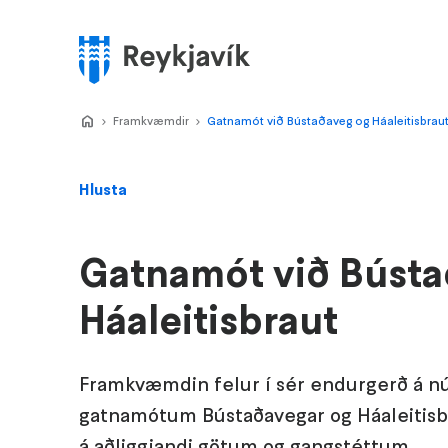
Stökkva
að
meginefni
Valmynd
Home
Framkvæmdir
>
Gatnamót við Bústaðaveg og Háaleitisbrau
>
Hlusta
Gatnamót við Bústa
Háaleitisbraut
Framkvæmdin felur í sér endurgerð á n
gatnamótum Bústaðavegar og Háaleitisb
á aðliggjandi götum og gangstéttum.