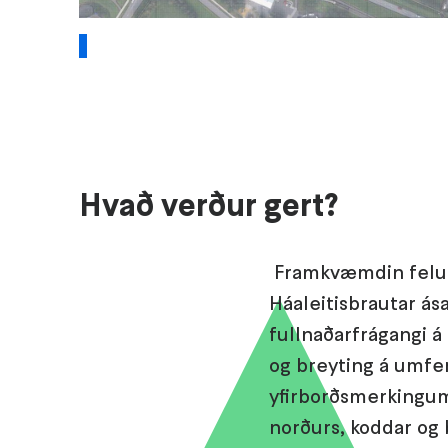
1
Hvað verður gert?
Framkvæmdin felur
Háaleitisbrautar á
fullnaðarfrágangi 
og breyting á umfe
yfirborðsmerkingum.
norðurs, koddar og 