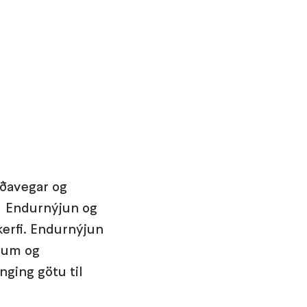
ðavegar og
. Endurnýjun og
erfi. Endurnýjun
jum og
ging götu til