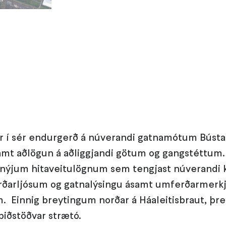
 í sér endurgerð á núverandi gatnamótum Bústa
samt aðlögun á aðliggjandi götum og gangstéttum
á nýjum hitaveitulögnum sem tengjast núverandi k
rðarljósum og gatnalýsingu ásamt umferðarmerk
 Einnig breytingum norðar á Háaleitisbraut, þren
biðstöðvar strætó.