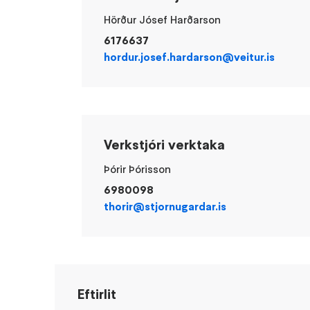
Hörður Jósef Harðarson
6176637
hordur.josef.hardarson@veitur.is
Verkstjóri verktaka
Þórir Þórisson
6980098
thorir@stjornugardar.is
Eftirlit