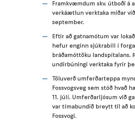
Framkvæmdum skv. útboði á a
verkáætlun verktaka miðar við
september.
Eftir að gatnamótum var lokað 
hefur enginn sjúkrabíll í forga
bráðamóttöku landspítalans. Þ
undirbúningi verktaka fyrir þ
Töluverð umferðarteppa myndað
Fossvogsveg sem stóð hvað hæ
11. júlí. Umferðarljósum við
var tímabundið breytt til að 
Fossvogi.