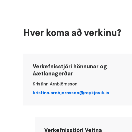
Hver koma að verkinu?
Verkefnisstjóri hönnunar og
áætlanagerðar
Kristinn Arnbjörnsson
kristinn.arnbjornsson@reykjavik.is
Verkefnisstjóri Veitna