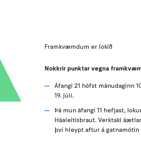
Framkvæmdum er lokið
Nokkrir punktar vegna framkvæ
Áfangi 21 hófst mánudaginn 10.
19. júlí.
Þá mun áfangi 11 hefjast, lok
Háaleitisbraut. Verktaki áætla
því hleypt aftur á gatnamótin 