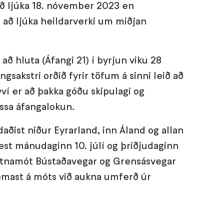
ð ljúka 18. nóvember 2023 en
 að ljúka heildarverki um miðjan
að hluta (Áfangi 21) í byrjun viku 28
ngsakstri orðið fyrir töfum á sinni leið að
ví er að þakka góðu skipulagi og
essa áfangalokun.
ist niður Eyrarland, inn Áland og allan
st mánudaginn 10. júlí og þriðjudaginn
 gatnamót Bústaðavegar og Grensásvegar
komast á móts við aukna umferð úr