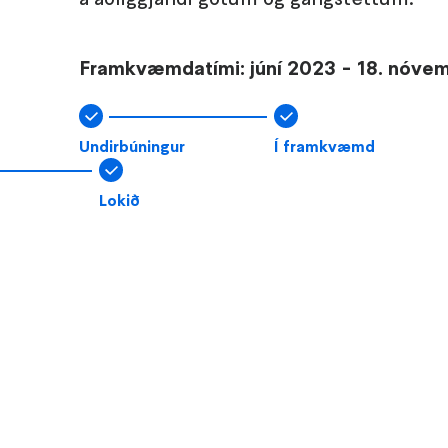
Framkvæmdatími: júní 2023 - 18. nóve
Undirbúningur
Í framkvæmd
Lokið