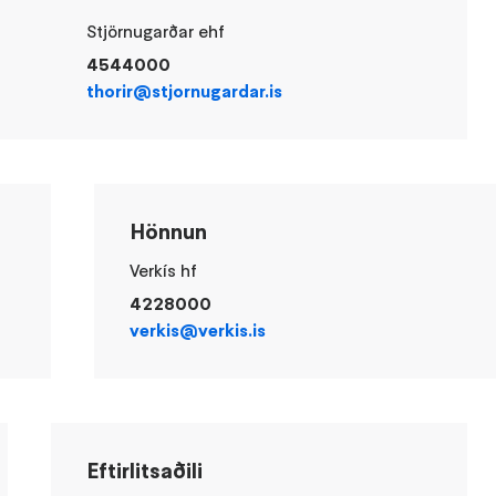
Stjörnugarðar ehf
4544000
thorir@stjornugardar.is
Hönnun
Verkís hf
4228000
verkis@verkis.is
Eftirlitsaðili