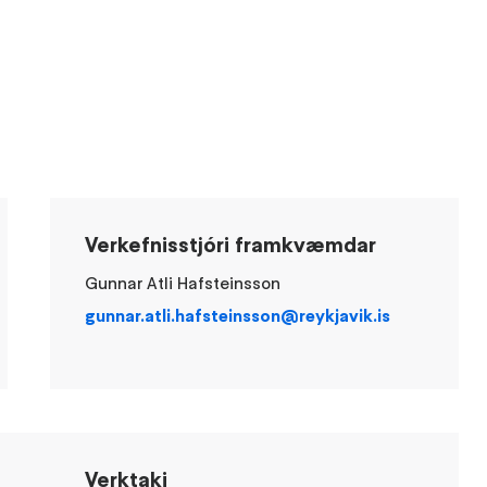
Verkefnisstjóri framkvæmdar
Gunnar Atli Hafsteinsson
gunnar.atli.hafsteinsson@reykjavik.is
Verktaki