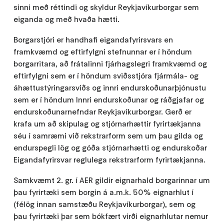
sinni með réttindi og skyldur Reykjavíkurborgar sem
eiganda og með hvaða hætti.
Borgarstjóri er handhafi eigandafyrirsvars en
framkvæmd og eftirfylgni stefnunnar er í höndum
borgarritara, að frátalinni fjárhagslegri framkvæmd og
eftirfylgni sem er í höndum sviðsstjóra fjármála- og
áhættustýringarsviðs og innri endurskoðunarþjónustu
sem er í höndum Innri endurskoðunar og ráðgjafar og
endurskoðunarnefndar Reykjavíkurborgar. Gerð er
krafa um að skipulag og stjórnarhættir fyrirtækjanna
séu í samræmi við rekstrarform sem um þau gilda og
endurspegli lög og góða stjórnarhætti og endurskoðar
Eigandafyrirsvar reglulega rekstrarform fyrirtækjanna.
Samkvæmt 2. gr. í AER gildir eignarhald borgarinnar um
þau fyrirtæki sem borgin á a.m.k. 50% eignarhlut í
(félög innan samstæðu Reykjavíkurborgar), sem og
þau fyrirtæki þar sem bókfært virði eignarhlutar nemur