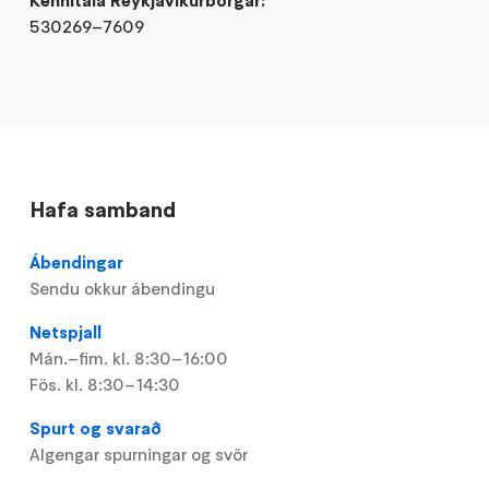
Kennitala Reykjavíkurborgar:
530269–7609
Hafa samband
Ábendingar
Sendu okkur ábendingu
Netspjall
Mán.–fim. kl. 8:30–16:00
Fös. kl. 8:30–14:30
Spurt og svarað
Algengar spurningar og svör