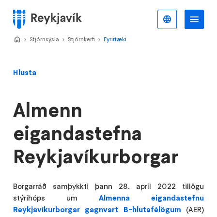
Stökkva
að
Íslenska
Va
Valmynd
meginefni
Home
Stjórnsýsla
>
Stjórnkerfi
>
Fyrirtæki
>
Hlusta
Almenn
eigandastefna
Reykjavíkurborgar
Borgarráð samþykkti þann 28. apríl 2022 tillögu
stýrihóps um
Almenna eigandastefnu
Reykjavíkurborgar gagnvart B-hlutafélögum
(AER)