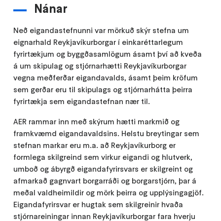
Nánar
Neð eigandastefnunni var mörkuð skýr stefna um
eignarhald Reykjavíkurborgar í einkaréttarlegum
fyrirtækjum og byggðasamlögum ásamt því að kveða
á um skipulag og stjórnarhætti Reykjavíkurborgar
vegna meðferðar eigandavalds, ásamt þeim kröfum
sem gerðar eru til skipulags og stjórnarhátta þeirra
fyrirtækja sem eigandastefnan nær til.
AER rammar inn með skýrum hætti markmið og
framkvæmd eigandavaldsins. Helstu breytingar sem
stefnan markar eru m.a. að Reykjavíkurborg er
formlega skilgreind sem virkur eigandi og hlutverk,
umboð og ábyrgð eigandafyrirsvars er skilgreint og
afmarkað gagnvart borgarráði og borgarstjórn, þar á
meðal valdheimildir og mörk þeirra og upplýsingagjöf.
Eigandafyrirsvar er hugtak sem skilgreinir hvaða
stjórnareiningar innan Reykjavíkurborgar fara hverju