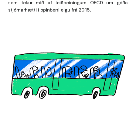
sem tekur mið af leiðbeiningum OECD um góða
stjórnarhætti í opinberri eigu frá 2015.