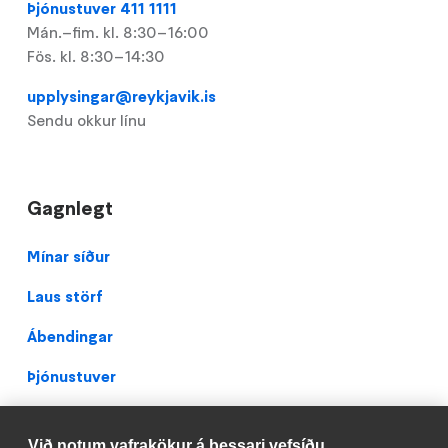
Þjónustuver 411 1111
Mán.–fim. kl. 8:30–16:00
Fös. kl. 8:30–14:30
upplysingar@reykjavik.is
Sendu okkur línu
Gagnlegt
Footer
Mínar síður
Laus störf
Ábendingar
Þjónustuver
Teikningavefur
Við notum vafrakökur á þessari vefsíðu