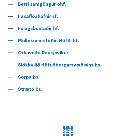
Betri samgöngur ohf.
Faxaflóahafnir sf.
Félagsbústaðir hf.
Malbikunarstöðin Höfði hf.
Orkuveita Reykjavíkur
Slökkvilið Höfuðborgarsvæðisins bs.
Sorpa bs.
Strætó bs.