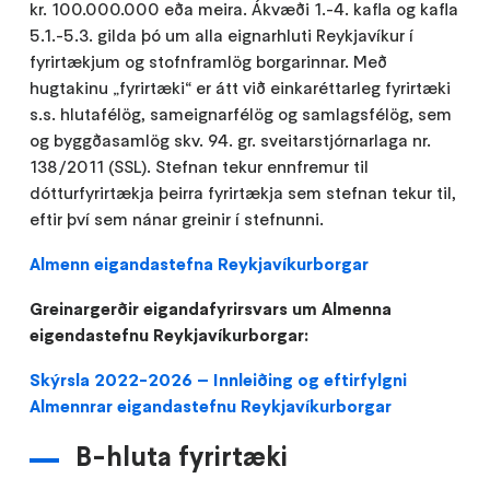
kr. 100.000.000 eða meira. Ákvæði 1.-4. kafla og kafla
5.1.-5.3. gilda þó um alla eignarhluti Reykjavíkur í
fyrirtækjum og stofnframlög borgarinnar. Með
hugtakinu „fyrirtæki“ er átt við einkaréttarleg fyrirtæki
s.s. hlutafélög, sameignarfélög og samlagsfélög, sem
og byggðasamlög skv. 94. gr. sveitarstjórnarlaga nr.
138/2011 (SSL). Stefnan tekur ennfremur til
dótturfyrirtækja þeirra fyrirtækja sem stefnan tekur til,
eftir því sem nánar greinir í stefnunni.
Almenn eigandastefna Reykjavíkurborgar
Greinargerðir eigandafyrirsvars um Almenna
eigendastefnu Reykjavíkurborgar:
Skýrsla 2022-2026 – Innleiðing og eftirfylgni
Almennrar eigandastefnu Reykjavíkurborgar
B-hluta fyrirtæki