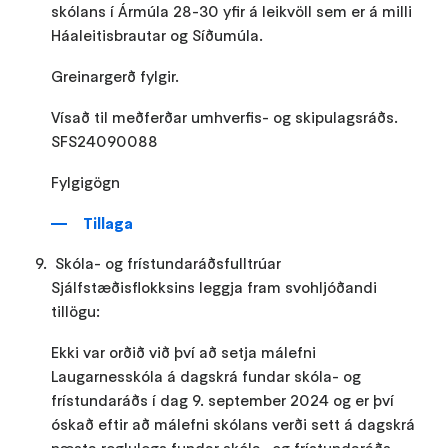
skólans í Ármúla 28-30 yfir á leikvöll sem er á milli
Háaleitisbrautar og Síðumúla.
Greinargerð fylgir.
Vísað til meðferðar umhverfis- og skipulagsráðs.
SFS24090088
Fylgigögn
Tillaga
Skóla- og frístundaráðsfulltrúar
Sjálfstæðisflokksins leggja fram svohljóðandi
tillögu:
Ekki var orðið við því að setja málefni
Laugarnesskóla á dagskrá fundar skóla- og
frístundaráðs í dag 9. september 2024 og er því
óskað eftir að málefni skólans verði sett á dagskrá
næsta reglulegs fundar skóla- og frístundaráðs.