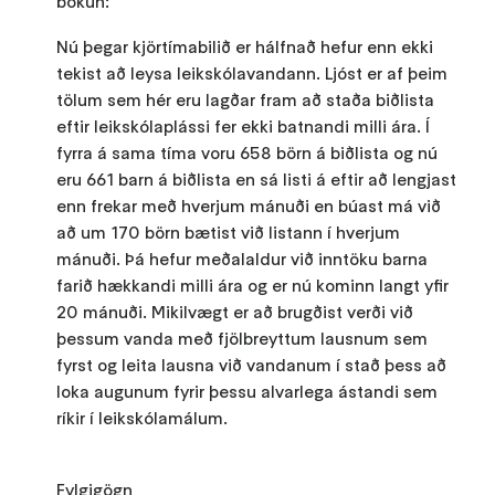
bókun:
Nú þegar kjörtímabilið er hálfnað hefur enn ekki
tekist að leysa leikskólavandann. Ljóst er af þeim
tölum sem hér eru lagðar fram að staða biðlista
eftir leikskólaplássi fer ekki batnandi milli ára. Í
fyrra á sama tíma voru 658 börn á biðlista og nú
eru 661 barn á biðlista en sá listi á eftir að lengjast
enn frekar með hverjum mánuði en búast má við
að um 170 börn bætist við listann í hverjum
mánuði. Þá hefur meðalaldur við inntöku barna
farið hækkandi milli ára og er nú kominn langt yfir
20 mánuði. Mikilvægt er að brugðist verði við
þessum vanda með fjölbreyttum lausnum sem
fyrst og leita lausna við vandanum í stað þess að
loka augunum fyrir þessu alvarlega ástandi sem
ríkir í leikskólamálum.
Fylgigögn