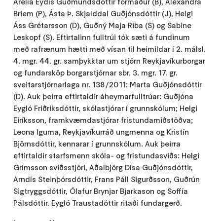
Árelía Eydís Guðmundsdóttir formaður (B), Alexandra
Briem (P), Ásta Þ. Skjalddal Guðjónsdóttir (J), Helgi
Áss Grétarsson (D), Guðný Maja Riba (S) og Sabine
Leskopf (S). Eftirtalinn fulltrúi tók sæti á fundinum
með rafrænum hætti með vísan til heimildar í 2. málsl.
4. mgr. 44. gr. samþykktar um stjórn Reykjavíkurborgar
og fundarsköp borgarstjórnar sbr. 3. mgr. 17. gr.
sveitarstjórnarlaga nr. 138/2011: Marta Guðjónsdóttir
(D). Auk þeirra eftirtaldir áheyrnarfulltrúar: Guðjóna
Eygló Friðriksdóttir, skólastjórar í grunnskólum; Helgi
Eiríksson, framkvæmdastjórar frístundamiðstöðva;
Leona Iguma, Reykjavíkurráð ungmenna og Kristín
Björnsdóttir, kennarar í grunnskólum. Auk þeirra
eftirtaldir starfsmenn skóla- og frístundasviðs: Helgi
Grímsson sviðsstjóri, Aðalbjörg Dísa Guðjónsdóttir,
Arndís Steinþórsdóttir, Frans Páll Sigurðsson, Guðrún
Sigtryggsdóttir, Ólafur Brynjar Bjarkason og Soffía
Pálsdóttir. Eygló Traustadóttir ritaði fundargerð.