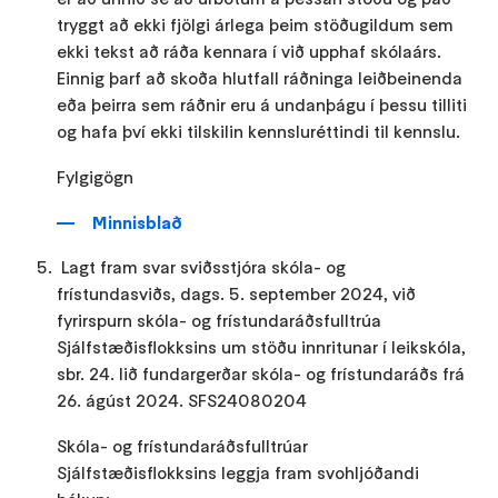
tryggt að ekki fjölgi árlega þeim stöðugildum sem
ekki tekst að ráða kennara í við upphaf skólaárs.
Einnig þarf að skoða hlutfall ráðninga leiðbeinenda
eða þeirra sem ráðnir eru á undanþágu í þessu tilliti
og hafa því ekki tilskilin kennsluréttindi til kennslu.
Fylgigögn
Minnisblað
Lagt fram svar sviðsstjóra skóla- og
frístundasviðs, dags. 5. september 2024, við
fyrirspurn skóla- og frístundaráðsfulltrúa
Sjálfstæðisflokksins um stöðu innritunar í leikskóla,
sbr. 24. lið fundargerðar skóla- og frístundaráðs frá
26. ágúst 2024. SFS24080204
Skóla- og frístundaráðsfulltrúar
Sjálfstæðisflokksins leggja fram svohljóðandi