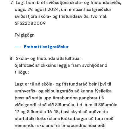
Lagt fram bréf sviðsstjóra skóla- og frístundasviðs,
dags. 29. ágúst 2024, um embættisafgreiðslur
sviðsstjóra skóla- og frístundasviðs, tvö mál.
SFS22080009
Fylgigögn
Embættisafgreiðslur
Skóla- og frístundaráðsfulltrúar
Sjálfstæðisflokksins leggja fram svohljóðandi
tillögu:
Lagt er til að skóla- og frístundaráð beini því til
umhverfis- og skipulagsráðs að kanna fýsileika
þess að setja upp tímabundna gangbraut á
viðeigandi stað við Síðumúla, t.d. á milli Síðumúla
17 og Síðumúla 16-18, í því skyni að auðvelda
starfsfólki leikskólans Brákarborgar að fara með
nemendur skólans frá tímabundnu húsnæði