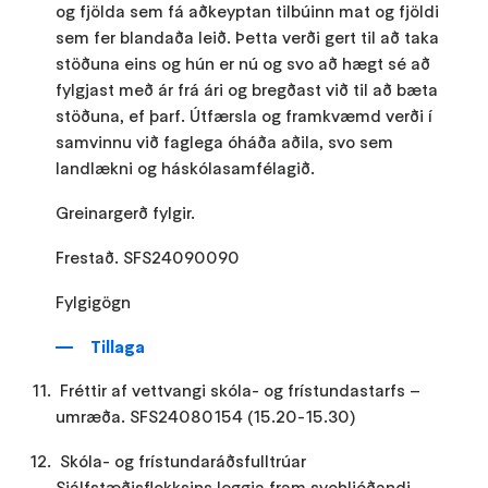
og fjölda sem fá aðkeyptan tilbúinn mat og fjöldi
sem fer blandaða leið. Þetta verði gert til að taka
stöðuna eins og hún er nú og svo að hægt sé að
fylgjast með ár frá ári og bregðast við til að bæta
stöðuna, ef þarf. Útfærsla og framkvæmd verði í
samvinnu við faglega óháða aðila, svo sem
landlækni og háskólasamfélagið.
Greinargerð fylgir.
Frestað. SFS24090090
Fylgigögn
Tillaga
Fréttir af vettvangi skóla- og frístundastarfs –
umræða. SFS24080154 (15.20-15.30)
Skóla- og frístundaráðsfulltrúar
Sjálfstæðisflokksins leggja fram svohljóðandi