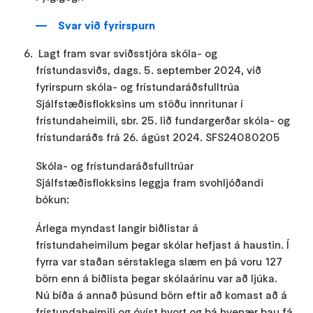
Svar við fyrirspurn
Lagt fram svar sviðsstjóra skóla- og
frístundasviðs, dags. 5. september 2024, við
fyrirspurn skóla- og frístundaráðsfulltrúa
Sjálfstæðisflokksins um stöðu innritunar í
frístundaheimili, sbr. 25. lið fundargerðar skóla- og
frístundaráðs frá 26. ágúst 2024. SFS24080205
Skóla- og frístundaráðsfulltrúar
Sjálfstæðisflokksins leggja fram svohljóðandi
bókun:
Árlega myndast langir biðlistar á
frístundaheimilum þegar skólar hefjast á haustin. Í
fyrra var staðan sérstaklega slæm en þá voru 127
börn enn á biðlista þegar skólaárinu var að ljúka.
Nú bíða á annað þúsund börn eftir að komast að á
frístundaheimili og óvíst hvort og þá hvenær þau fá