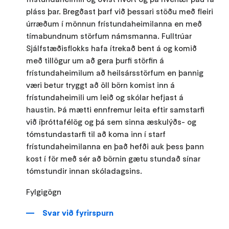
pláss þar. Bregðast þarf við þessari stöðu með fleiri
úrræðum í mönnun frístundaheimilanna en með
tímabundnum störfum námsmanna. Fulltrúar
Sjálfstæðisflokks hafa ítrekað bent á og komið
með tillögur um að gera þurfi störfin á
frístundaheimilum að heilsársstörfum en þannig
væri betur tryggt að öll börn komist inn á
frístundaheimili um leið og skólar hefjast á
haustin. Þá mætti ennfremur leita eftir samstarfi
við íþróttafélög og þá sem sinna æskulýðs- og
tómstundastarfi til að koma inn í starf
frístundaheimilanna en það hefði auk þess þann
kost í för með sér að börnin gætu stundað sínar
tómstundir innan skóladagsins.
Fylgigögn
Svar við fyrirspurn