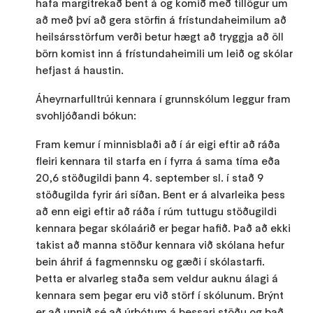
hafa margítrekað bent á og komið með tillögur um
að með því að gera störfin á frístundaheimilum að
heilsársstörfum verði betur hægt að tryggja að öll
börn komist inn á frístundaheimili um leið og skólar
hefjast á haustin.
Áheyrnarfulltrúi kennara í grunnskólum leggur fram
svohljóðandi bókun:
Fram kemur í minnisblaði að í ár eigi eftir að ráða
fleiri kennara til starfa en í fyrra á sama tíma eða
20,6 stöðugildi þann 4. september sl. í stað 9
stöðugilda fyrir ári síðan. Bent er á alvarleika þess
að enn eigi eftir að ráða í rúm tuttugu stöðugildi
kennara þegar skólaárið er þegar hafið. Það að ekki
takist að manna stöður kennara við skólana hefur
bein áhrif á fagmennsku og gæði í skólastarfi.
Þetta er alvarleg staða sem veldur auknu álagi á
kennara sem þegar eru við störf í skólunum. Brýnt
er að unnið sé að úrbótum á þessari stöðu og það