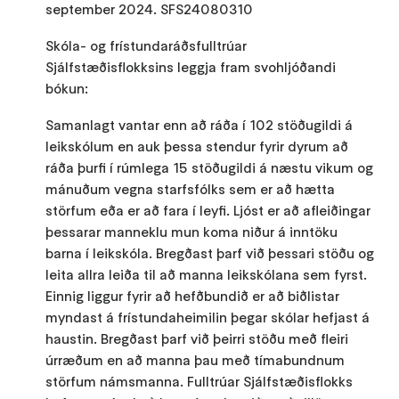
september 2024. SFS24080310
Skóla- og frístundaráðsfulltrúar
Sjálfstæðisflokksins leggja fram svohljóðandi
bókun:
Samanlagt vantar enn að ráða í 102 stöðugildi á
leikskólum en auk þessa stendur fyrir dyrum að
ráða þurfi í rúmlega 15 stöðugildi á næstu vikum og
mánuðum vegna starfsfólks sem er að hætta
störfum eða er að fara í leyfi. Ljóst er að afleiðingar
þessarar manneklu mun koma niður á inntöku
barna í leikskóla. Bregðast þarf við þessari stöðu og
leita allra leiða til að manna leikskólana sem fyrst.
Einnig liggur fyrir að hefðbundið er að biðlistar
myndast á frístundaheimilin þegar skólar hefjast á
haustin. Bregðast þarf við þeirri stöðu með fleiri
úrræðum en að manna þau með tímabundnum
störfum námsmanna. Fulltrúar Sjálfstæðisflokks