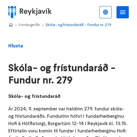
Stökkva
að
Íslenska
Va
Valmynd
meginefni
Home
Fundargerðir
>
Skóla- og frístundaráð - Fundur nr. 279
>
Hlusta
Skóla- og frístundaráð -
Fundur nr. 279
Skóla- og frístundaráð
Ár 2024, 9. september var haldinn 279. fundur skóla-
og frístundaráðs. Fundurinn hófst í fundarherberginu
Hofi á Höfðatorgi, Borgartúni 12-14 í Reykjavík kl. 13.15.
Eftirtalin voru komin til fundar í fundarherberginu Hofi: