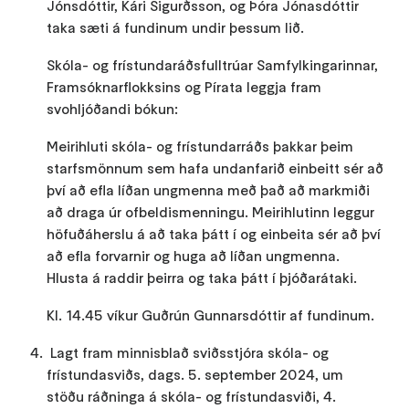
Jónsdóttir, Kári Sigurðsson, og Þóra Jónasdóttir
taka sæti á fundinum undir þessum lið.
Skóla- og frístundaráðsfulltrúar Samfylkingarinnar,
Framsóknarflokksins og Pírata leggja fram
svohljóðandi bókun:
Meirihluti skóla- og frístundarráðs þakkar þeim
starfsmönnum sem hafa undanfarið einbeitt sér að
því að efla líðan ungmenna með það að markmiði
að draga úr ofbeldismenningu. Meirihlutinn leggur
höfuðáherslu á að taka þátt í og einbeita sér að því
að efla forvarnir og huga að líðan ungmenna.
Hlusta á raddir þeirra og taka þátt í þjóðarátaki.
Kl. 14.45 víkur Guðrún Gunnarsdóttir af fundinum.
Lagt fram minnisblað sviðsstjóra skóla- og
frístundasviðs, dags. 5. september 2024, um
stöðu ráðninga á skóla- og frístundasviði, 4.