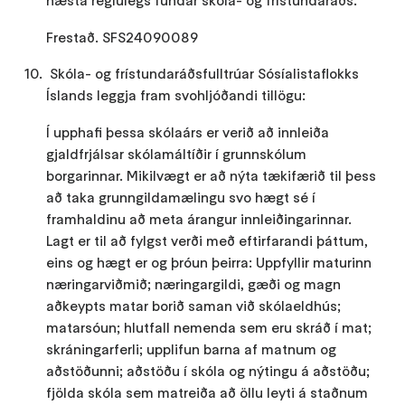
Frestað. SFS24090089
Skóla- og frístundaráðsfulltrúar Sósíalistaflokks
Íslands leggja fram svohljóðandi tillögu:
Í upphafi þessa skólaárs er verið að innleiða
gjaldfrjálsar skólamáltíðir í grunnskólum
borgarinnar. Mikilvægt er að nýta tækifærið til þess
að taka grunngildamælingu svo hægt sé í
framhaldinu að meta árangur innleiðingarinnar.
Lagt er til að fylgst verði með eftirfarandi þáttum,
eins og hægt er og þróun þeirra: Uppfyllir maturinn
næringarviðmið; næringargildi, gæði og magn
aðkeypts matar borið saman við skólaeldhús;
matarsóun; hlutfall nemenda sem eru skráð í mat;
skráningarferli; upplifun barna af matnum og
aðstöðunni; aðstöðu í skóla og nýtingu á aðstöðu;
fjölda skóla sem matreiða að öllu leyti á staðnum