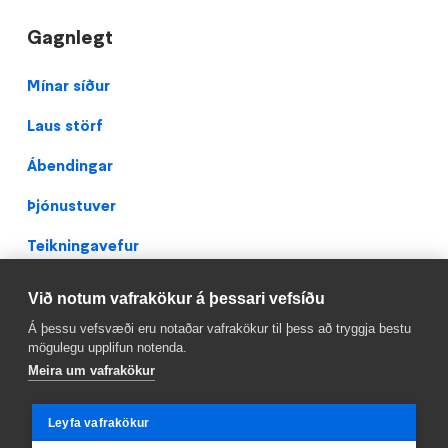
Gagnlegt
Footer
Mínar síður
Laus störf
Ábendingar
Þjónustuver
Teikningavefur
Persónuverndarstefna
Við notum vafrakökur á þessari vefsíðu
Facebook
Á þessu vefsvæði eru notaðar vafrakökur til þess að tryggja bestu
mögulegu upplifun notenda.
Meira um vafrakökur
Leyfa vafrakökur