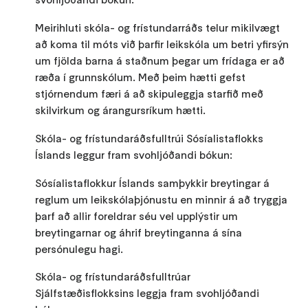
Meirihluti skóla- og frístundarráðs telur mikilvægt
að koma til móts við þarfir leikskóla um betri yfirsýn
um fjölda barna á staðnum þegar um frídaga er að
ræða í grunnskólum. Með þeim hætti gefst
stjórnendum færi á að skipuleggja starfið með
skilvirkum og árangursríkum hætti.
Skóla- og frístundaráðsfulltrúi Sósíalistaflokks
Íslands leggur fram svohljóðandi bókun:
Sósíalistaflokkur Íslands samþykkir breytingar á
reglum um leikskólaþjónustu en minnir á að tryggja
þarf að allir foreldrar séu vel upplýstir um
breytingarnar og áhrif breytinganna á sína
persónulegu hagi.
Skóla- og frístundaráðsfulltrúar
Sjálfstæðisflokksins leggja fram svohljóðandi