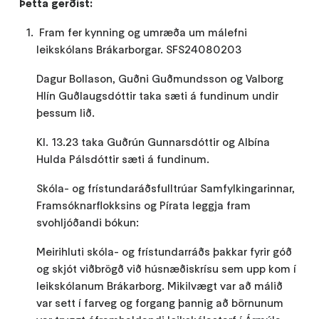
Þetta gerðist:
Fram fer kynning og umræða um málefni
leikskólans Brákarborgar. SFS24080203
Dagur Bollason, Guðni Guðmundsson og Valborg
Hlín Guðlaugsdóttir taka sæti á fundinum undir
þessum lið.
Kl. 13.23 taka Guðrún Gunnarsdóttir og Albína
Hulda Pálsdóttir sæti á fundinum.
Skóla- og frístundaráðsfulltrúar Samfylkingarinnar,
Framsóknarflokksins og Pírata leggja fram
svohljóðandi bókun:
Meirihluti skóla- og frístundarráðs þakkar fyrir góð
og skjót viðbrögð við húsnæðiskrísu sem upp kom í
leikskólanum Brákarborg. Mikilvægt var að málið
var sett í farveg og forgang þannig að börnunum