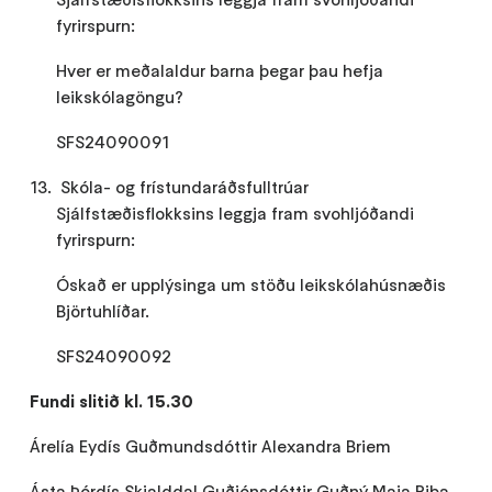
fyrirspurn:
Hver er meðalaldur barna þegar þau hefja
leikskólagöngu?
SFS24090091
Skóla- og frístundaráðsfulltrúar
Sjálfstæðisflokksins leggja fram svohljóðandi
fyrirspurn:
Óskað er upplýsinga um stöðu leikskólahúsnæðis
Björtuhlíðar.
SFS24090092
Fundi slitið kl. 15.30
Árelía Eydís Guðmundsdóttir Alexandra Briem
Ásta Þórdís Skjalddal Guðjónsdóttir Guðný Maja Riba