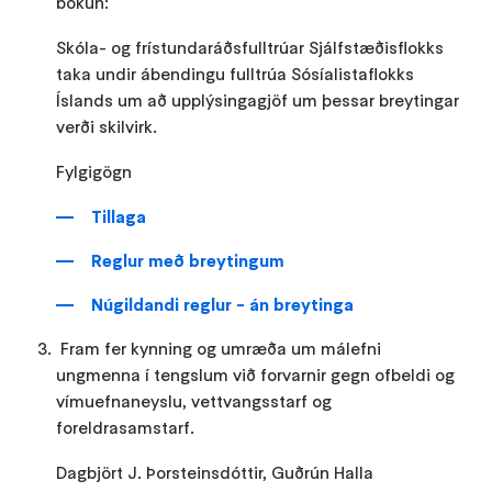
bókun:
Skóla- og frístundaráðsfulltrúar Sjálfstæðisflokks
taka undir ábendingu fulltrúa Sósíalistaflokks
Íslands um að upplýsingagjöf um þessar breytingar
verði skilvirk.
Fylgigögn
Tillaga
Reglur með breytingum
Núgildandi reglur - án breytinga
Fram fer kynning og umræða um málefni
ungmenna í tengslum við forvarnir gegn ofbeldi og
vímuefnaneyslu, vettvangsstarf og
foreldrasamstarf.
Dagbjört J. Þorsteinsdóttir, Guðrún Halla