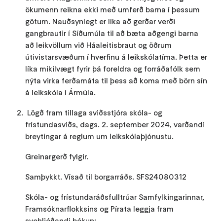
ökumenn reikna ekki með umferð barna í þessum
götum. Nauðsynlegt er líka að gerðar verði
gangbrautir í Síðumúla til að bæta aðgengi barna
að leikvöllum við Háaleitisbraut og öðrum
útivistarsvæðum í hverfinu á leikskólatíma. Þetta er
líka mikilvægt fyrir þá foreldra og forráðafólk sem
nýta virka ferðamáta til þess að koma með börn sín
á leikskóla í Ármúla.
Lögð fram tillaga sviðsstjóra skóla- og
frístundasviðs, dags. 2. september 2024, varðandi
breytingar á reglum um leikskólaþjónustu.
Greinargerð fylgir.
Samþykkt. Vísað til borgarráðs. SFS24080312
Skóla- og frístundaráðsfulltrúar Samfylkingarinnar,
Framsóknarflokksins og Pírata leggja fram
svohljóðandi bókun: