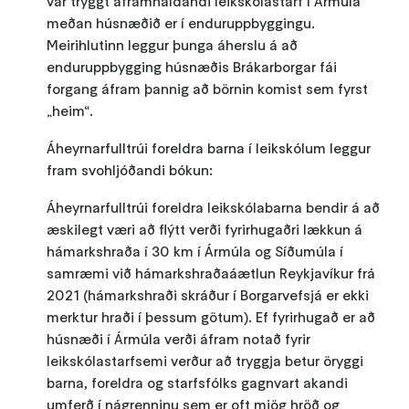
var tryggt áframhaldandi leikskólastarf í Ármúla
meðan húsnæðið er í enduruppbyggingu.
Meirihlutinn leggur þunga áherslu á að
enduruppbygging húsnæðis Brákarborgar fái
forgang áfram þannig að börnin komist sem fyrst
„heim“.
Áheyrnarfulltrúi foreldra barna í leikskólum leggur
fram svohljóðandi bókun:
Áheyrnarfulltrúi foreldra leikskólabarna bendir á að
æskilegt væri að flýtt verði fyrirhugaðri lækkun á
hámarkshraða í 30 km í Ármúla og Síðumúla í
samræmi við hámarkshraðaáætlun Reykjavíkur frá
2021 (hámarkshraði skráður í Borgarvefsjá er ekki
merktur hraði í þessum götum). Ef fyrirhugað er að
húsnæði í Ármúla verði áfram notað fyrir
leikskólastarfsemi verður að tryggja betur öryggi
barna, foreldra og starfsfólks gagnvart akandi
umferð í nágrenninu sem er oft mjög hröð og