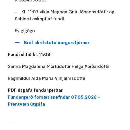
- Kl. 11:07 víkja Magnea Gná Jóhannsdóttir og
Sabine Leskopf af fundi.
Fylgigögn
Bréf skrifstofu borgarstjórnar
Fundi slitið kl. 11:08
Sanna Magdalena Mörtudottir Helga Þórðardóttir
Ragnhildur Alda María Vilhjálmsdóttir
PDF útgáfa fundargerðar
Fundargerð forsætisnefndar 07.05.2026 -
Prentvæn útgáfa