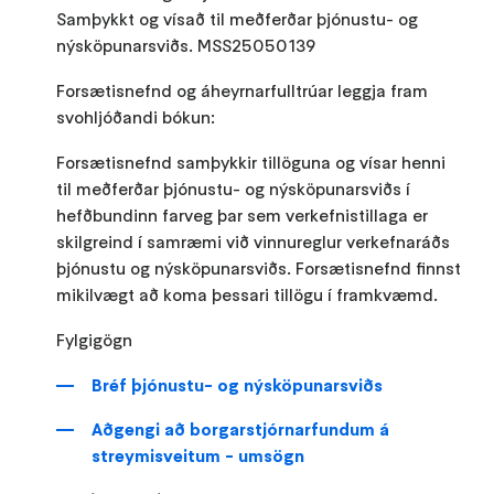
Samþykkt og vísað til meðferðar þjónustu- og
nýsköpunarsviðs. MSS25050139
Forsætisnefnd og áheyrnarfulltrúar leggja fram
svohljóðandi bókun:
Forsætisnefnd samþykkir tillöguna og vísar henni
til meðferðar þjónustu- og nýsköpunarsviðs í
hefðbundinn farveg þar sem verkefnistillaga er
skilgreind í samræmi við vinnureglur verkefnaráðs
þjónustu og nýsköpunarsviðs. Forsætisnefnd finnst
mikilvægt að koma þessari tillögu í framkvæmd.
Fylgigögn
Bréf þjónustu- og nýsköpunarsviðs
Aðgengi að borgarstjórnarfundum á
streymisveitum - umsögn