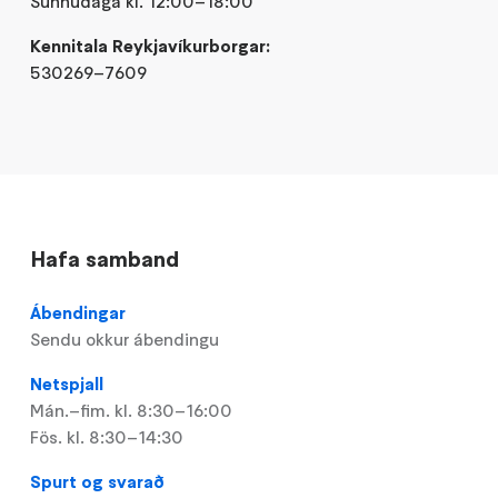
Sunnudaga kl. 12:00–18:00
Kennitala Reykjavíkurborgar:
530269–7609
Hafa samband
Ábendingar
Sendu okkur ábendingu
Netspjall
Mán.–fim. kl. 8:30–16:00
Fös. kl. 8:30–14:30
Spurt og svarað