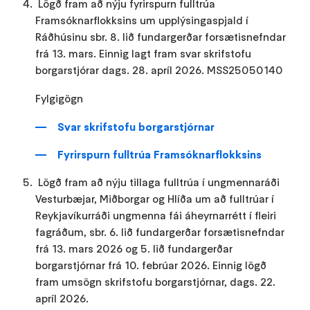
Lögð fram að nýju fyrirspurn fulltrúa
Framsóknarflokksins um upplýsingaspjald í
Ráðhúsinu sbr. 8. lið fundargerðar forsætisnefndar
frá 13. mars. Einnig lagt fram svar skrifstofu
borgarstjórar dags. 28. apríl 2026. MSS25050140
Fylgigögn
Svar skrifstofu borgarstjórnar
Fyrirspurn fulltrúa Framsóknarflokksins
Lögð fram að nýju tillaga fulltrúa í ungmennaráði
Vesturbæjar, Miðborgar og Hlíða um að fulltrúar í
Reykjavíkurráði ungmenna fái áheyrnarrétt í fleiri
fagráðum, sbr. 6. lið fundargerðar forsætisnefndar
frá 13. mars 2026 og 5. lið fundargerðar
borgarstjórnar frá 10. febrúar 2026. Einnig lögð
fram umsögn skrifstofu borgarstjórnar, dags. 22.
apríl 2026.