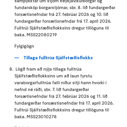
samþykktar um stjórn Reykjavíkurborgar og
fundarsköp borgarstjórnar, sbr. 8. lið fundargerðar
forsætisnefndar frá 27. febrúar 2026 og 10. lið
fundargerðar forsætisnefndar frá 17. apríl 2026.
Fulltrúi Sjálfstæðisflokksins dregur tillöguna til
baka. MSS22080219
Fylgigögn
Tillaga fulltrúa Sjálfstæðisflokks
Lögð fram að nýja tillaga fulltrúa
Sjálfstæðisflokksins um að laun fyrstu
varaborgarfulltrúa falli niður sitji hann hvorki í
nefnd né ráði, sbr. 7. lið fundargerðar
forsætisnefndar frá 27. febrúar 2026 og 11. lið
fundargerðar forsæstisnefndar frá 17. apríl 2026.
Fulltrúi Sjálfstæðisflokksins dregur tillöguna til
baka. MSS23010278