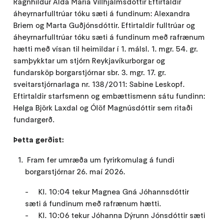
Ragnhildur Alda María Villhjálmsdóttir Eftirtaldir
áheyrnarfulltrúar tóku sæti á fundinum: Alexandra
Briem og Marta Guðjónsdóttir. Eftirtaldir fulltrúar og
áheyrnarfulltrúar tóku sæti á fundinum með rafrænum
hætti með vísan til heimildar í 1. málsl. 1. mgr. 54. gr.
samþykktar um stjórn Reykjavíkurborgar og
fundarsköp borgarstjórnar sbr. 3. mgr. 17. gr.
sveitarstjórnarlaga nr. 138/2011: Sabine Leskopf.
Eftirtaldir starfsmenn og embættismenn sátu fundinn:
Helga Björk Laxdal og Ólöf Magnúsdóttir sem ritaði
fundargerð.
Þetta gerðist:
Fram fer umræða um fyrirkomulag á fundi
borgarstjórnar 26. maí 2026.
- Kl. 10:04 tekur Magnea Gná Jóhannsdóttir
sæti á fundinum með rafrænum hætti.
- Kl. 10:06 tekur Jóhanna Dýrunn Jónsdóttir sæti