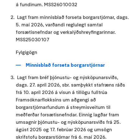
á fundinum. MSS26010032
Lagt fram minnisblað forseta borgarstjórnar, dags.
5. maí 2026, varðandi reglulegt samtal
forsætisnefndar og verkalýðshreyfingarinnar.
MSS25030107
Fylgigögn
Minnisblað forseta borgarstjórnar
Lagt fram bréf þjónustu- og nýsköpunarsviðs,
dags. 27. apríl 2026, sbr. samþykkt stafræns ráðs
frá 10. apríl 2026 á vísun á tillögu fulltrúa
Framsóknarflokksins um aðgengi að
borgarstjórnarfundum á streymisveitum til
meðferðar forsætisnefndar. Einnig lagðar fram
umsagnir þjónustu- og nýsköpunarsviðs frá 25.
ágúst 2025 og 17. febrúar 2026 og umsögn
skrifstofu borgarstjórnar frá 6. maí 2026.