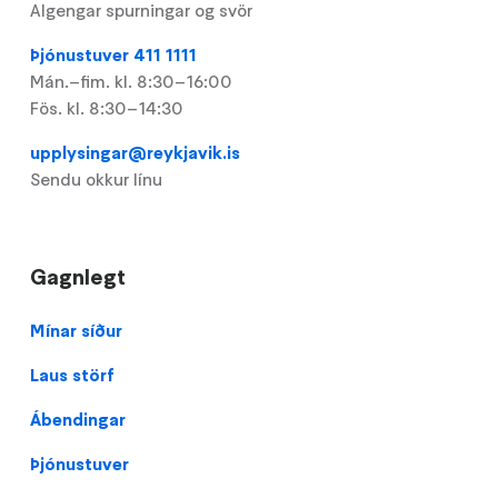
Algengar spurningar og svör
Þjónustuver 411 1111
Mán.–fim. kl. 8:30–16:00
Fös. kl. 8:30–14:30
upplysingar@reykjavik.is
Sendu okkur línu
Gagnlegt
Footer
Mínar síður
Laus störf
Ábendingar
Þjónustuver