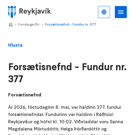
Stökkva
að
Íslenska
Va
Valmynd
meginefni
Home
Fundargerðir
>
Forsætisnefnd - Fundur nr. 377
>
Hlusta
Forsætisnefnd - Fundur nr.
377
Forsætisnefnd
Ár 2026, föstudaginn 8. maí, var haldinn 377. fundur
forsætisnefndar. Fundurinn var haldinn í Ráðhúsi
Reykjavíkur og hófst kl. 10:02. Viðstaddar voru Sanna
Magdalena Mörtudóttir, Helga Þórðardóttir og