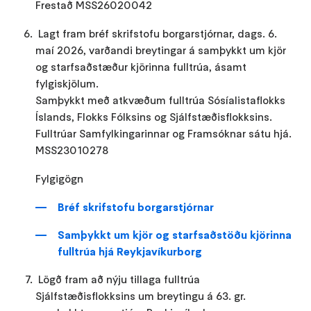
Frestað MSS26020042
Lagt fram bréf skrifstofu borgarstjórnar, dags. 6.
maí 2026, varðandi breytingar á samþykkt um kjör
og starfsaðstæður kjörinna fulltrúa, ásamt
fylgiskjölum.
Samþykkt með atkvæðum fulltrúa Sósíalistaflokks
Íslands, Flokks Fólksins og Sjálfstæðisflokksins.
Fulltrúar Samfylkingarinnar og Framsóknar sátu hjá.
MSS23010278
Fylgigögn
Bréf skrifstofu borgarstjórnar
Samþykkt um kjör og starfsaðstöðu kjörinna
fulltrúa hjá Reykjavíkurborg
Lögð fram að nýju tillaga fulltrúa
Sjálfstæðisflokksins um breytingu á 63. gr.