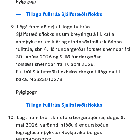
Fylgigögn
Tillaga fulltrúa Sjálfstæðisflokks
Lögð fram að nýju tillaga fulltrúa
Sjálfstæðisflokksins um breytingu á III. kafla
samþykktar um kjör og starfsaðstæður kjörinna
fulltrúa, sbr. 4. lið fundargerðar forsætisnefndar frá
30. janúar 2026 og 9. lið fundargerðar
forsæstisnefndar frá 17. apríl 2026.
Fulltrúi Sjálfstæðisflokksins dregur tillöguna til
baka. MSS23010278
Fylgigögn
Tillaga fulltrúa Sjálfstæðisflokks
Lagt fram bréf skrifstofu borgarstjórnar, dags. 8.
maí 2026, varðandi stöðu á endurskoðun
lögreglusamþykktar Reykjavíkurborgar.
MSS24090007