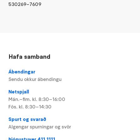
530269–7609
Hafa samband
Ábendingar
Sendu okkur ábendingu
Netspjall
Mán.–fim. kl. 8:30–16:00
Fös. kl. 8:30–14:30
Spurt og svarað
Algengar spurningar og svör
Þjónustuver 411 1111