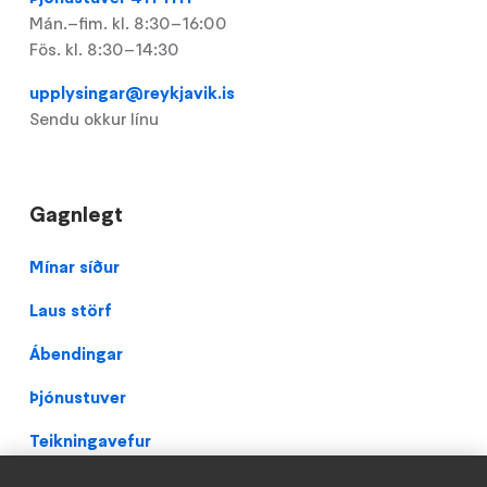
Mán.–fim. kl. 8:30–16:00
Fös. kl. 8:30–14:30
upplysingar@reykjavik.is
Sendu okkur línu
Gagnlegt
Footer
Mínar síður
Laus störf
Ábendingar
Þjónustuver
Teikningavefur
Persónuverndarstefna