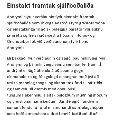
Einstakt framtak sjálfboðaliða
Andrými hlýtur verðlaunin fyrir einstakt framtak
sjálfboðaliða sem útvega aðstöðu fyrir grasrótarhópa
og einstaklinga til að skipuleggja baráttu fyrir auknu
jafnrétti og frelsi jaðarsettra hópa. Elí Hörpu- og
Önundarbur tók við verðlaununum fyrir hönd
Andrýmis.
Elí þakkaði fyrir verðlaunin og sagði þau mikilvæg fyrir
Andrými og þá mikilvægu vinnu sem þar fer fram. „Í
andrými er lögð áhersla á að sporna gegn
einmanaleika og félagslegri einangrun með því að
rækta mannleg tengsl og skapa tækifæri til þátttöku
og samveru til dæmis með opnu húsi,
tungumálakennslu, sjálfskipulögðum stuðningshópum
og ýmiskonar námskeiðum. Samfélagið í andrými
samanstendur af ótal mismunandi samfélagshópum
sem hefðu mögulega aldrei fengið tækifæri til að