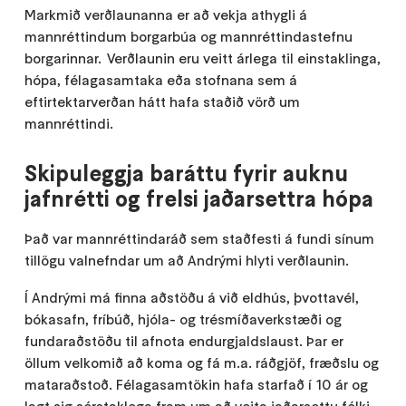
Markmið verðlaunanna er að vekja athygli á
mannréttindum borgarbúa og mannréttindastefnu
borgarinnar. Verðlaunin eru veitt árlega til einstaklinga,
hópa, félagasamtaka eða stofnana sem á
eftirtektarverðan hátt hafa staðið vörð um
mannréttindi.
Skipuleggja baráttu fyrir auknu
jafnrétti og frelsi jaðarsettra hópa
Það var mannréttindaráð sem staðfesti á fundi sínum
tillögu valnefndar um að Andrými hlyti verðlaunin.
Í Andrými má finna aðstöðu á við eldhús, þvottavél,
bókasafn, fríbúð, hjóla- og trésmíðaverkstæði og
fundaraðstöðu til afnota endurgjaldslaust. Þar er
öllum velkomið að koma og fá m.a. ráðgjöf, fræðslu og
mataraðstoð. Félagasamtökin hafa starfað í 10 ár og