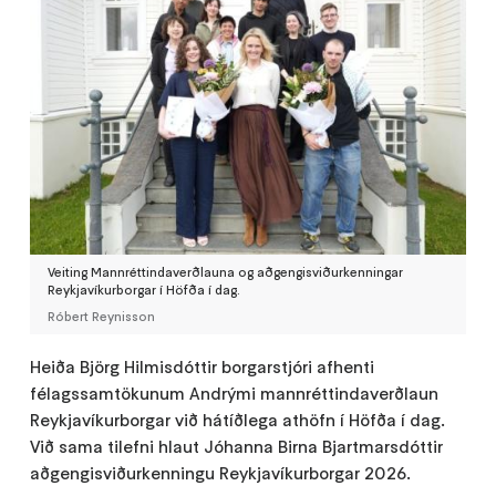
Veiting Mannréttindaverðlauna og aðgengisviðurkenningar
Reykjavíkurborgar í Höfða í dag.
Róbert Reynisson
Heiða Björg Hilmisdóttir borgarstjóri afhenti
félagssamtökunum Andrými mannréttindaverðlaun
Reykjavíkurborgar við hátíðlega athöfn í Höfða í dag.
Við sama tilefni hlaut Jóhanna Birna Bjartmarsdóttir
aðgengisviðurkenningu Reykjavíkurborgar 2026.