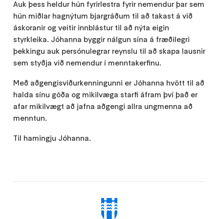
Auk þess heldur hún fyrirlestra fyrir nemendur þar sem
hún miðlar hagnýtum bjargráðum til að takast á við
áskoranir og veitir innblástur til að nýta eigin
styrkleika. Jóhanna byggir nálgun sína á fræðilegri
þekkingu auk persónulegrar reynslu til að skapa lausnir
sem styðja við nemendur í menntakerfinu.
Með aðgengisviðurkenningunni er Jóhanna hvött til að
halda sínu góða og mikilvæga starfi áfram því það er
afar mikilvægt að jafna aðgengi allra ungmenna að
menntun.
Til hamingju Jóhanna.