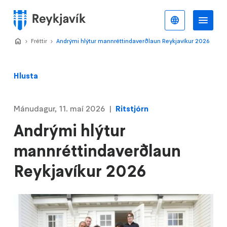
Stökkva
að
Íslenska
Va
Valmynd
meginefni
Home
Fréttir
>
Andrými hlýtur mannréttindaverðlaun Reykjavíkur 2026
>
Hlusta
Mánudagur, 11. maí 2026
Ritstjórn
Andrými hlýtur
mannréttindaverðlaun
Reykjavíkur 2026