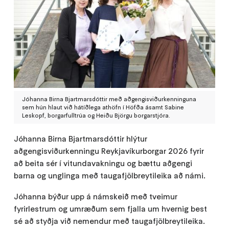
Jóhanna Birna Bjartmarsdóttir með aðgengisviðurkenninguna
sem hún hlaut við hátíðlega athöfn í Höfða ásamt Sabine
Leskopf, borgarfulltrúa og Heiðu Björgu borgarstjóra.
Jóhanna Birna Bjartmarsdóttir hlýtur
aðgengisviðurkenningu Reykjavíkurborgar 2026 fyrir
að beita sér í vitundavakningu og bættu aðgengi
barna og unglinga með taugafjölbreytileika að námi.
Jóhanna býður upp á námskeið með tveimur
fyrirlestrum og umræðum sem fjalla um hvernig best
sé að styðja við nemendur með taugafjölbreytileika.