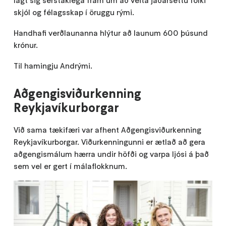
lagt sig sérstaklega fram um að veita jaðarsettu fólki
skjól og félagsskap í öruggu rými.
Handhafi verðlaunanna hlýtur að launum 600 þúsund
krónur.
Til hamingju Andrými.
Aðgengisviðurkenning
Reykjavíkurborgar
Við sama tækifæri var afhent Aðgengisviðurkenning
Reykjavíkurborgar. Viðurkenningunni er ætlað að gera
aðgengismálum hærra undir höfði og varpa ljósi á það
sem vel er gert í málaflokknum.