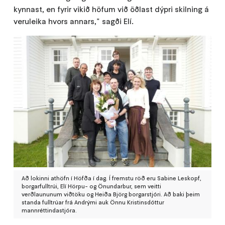
kynnast, en fyrir vikið höfum við öðlast dýpri skilning á
veruleika hvors annars," sagði Elí.
Að lokinni athöfn í Höfða í dag. Í fremstu röð eru Sabine Leskopf,
borgarfulltrúi, Elí Hörpu- og Önundarbur, sem veitti
verðlaununum viðtöku og Heiða Björg borgarstjóri. Að baki þeim
standa fulltrúar frá Andrými auk Önnu Kristinsdóttur
mannréttindastjóra.