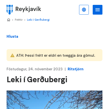
Stökkva
að
Íslenska
Va
Valmynd
meginefni
Home
Fréttir
>
Leki í Gerðubergi
>
Hlusta
ATH: Þessi frétt er eldri en tveggja ára gömul.
Föstudagur, 24. nóvember 2023
Ritstjórn
Leki í Gerðubergi