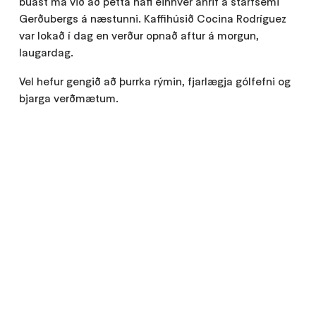
búast má við að þetta hafi einhver áhrif á starfsemi
Gerðubergs á næstunni. Kaffihúsið Cocina Rodríguez
var lokað í dag en verður opnað aftur á morgun,
laugardag.
Vel hefur gengið að þurrka rýmin, fjarlægja gólfefni og
bjarga verðmætum.