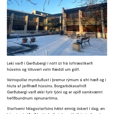
Leki varð í Gerðubergi í nótt út frá loftræstikerfi
hússins og töluvert vatn flæddi um gólf.
Vatnspollar mynduðust í þremur rýmum á efri hæð og í
hluta af jarðhæð hússins. Borgarbókasafnið
Gerðubergi varð ekki fyrir tjóni og er opið samkvæmt
hefðbundnum opnunartíma.
Starfsemi félagsstarfsins hélst einnig óskert í dag, en