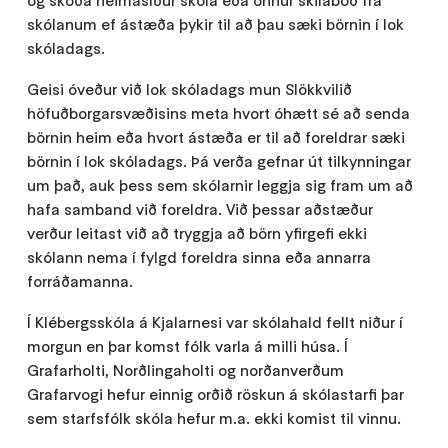
og skoða heimasíður skóla eða önnur skilaboð frá
skólanum ef ástæða þykir til að þau sæki börnin í lok
skóladags.
Geisi óveður við lok skóladags mun Slökkvilið
höfuðborgarsvæðisins meta hvort óhætt sé að senda
börnin heim eða hvort ástæða er til að foreldrar sæki
börnin í lok skóladags. Þá verða gefnar út tilkynningar
um það, auk þess sem skólarnir leggja sig fram um að
hafa samband við foreldra. Við þessar aðstæður
verður leitast við að tryggja að börn yfirgefi ekki
skólann nema í fylgd foreldra sinna eða annarra
forráðamanna.
Í Klébergsskóla á Kjalarnesi var skólahald fellt niður í
morgun en þar komst fólk varla á milli húsa. Í
Grafarholti, Norðlingaholti og norðanverðum
Grafarvogi hefur einnig orðið röskun á skólastarfi þar
sem starfsfólk skóla hefur m.a. ekki komist til vinnu.