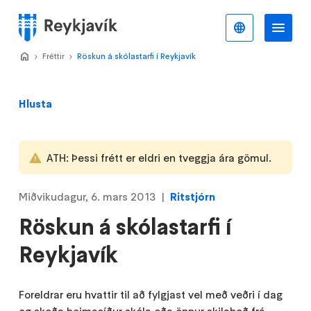
Stökkva
að
Íslenska
Va
Valmynd
meginefni
Home
Fréttir
>
Röskun á skólastarfi í Reykjavík
>
Hlusta
ATH: Þessi frétt er eldri en tveggja ára gömul.
Miðvikudagur, 6. mars 2013
Ritstjórn
Röskun á skólastarfi í
Reykjavík
Foreldrar eru hvattir til að fylgjast vel með veðri í dag