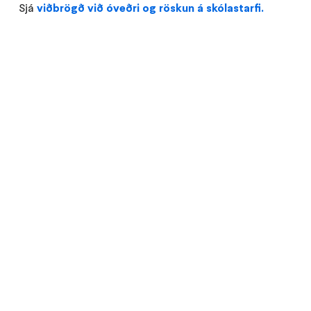
Sjá
viðbrögð við óveðri og röskun á skólastarfi.