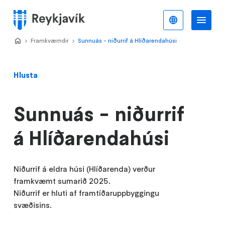
Stökkva
að
Íslenska
Va
Valmynd
meginefni
Home
Framkvæmdir
>
Sunnuás - niðurrif á Hlíðarendahúsi
>
Hlusta
Sunnuás - niðurrif
á Hlíðarendahúsi
Niðurrif á eldra húsi (Hlíðarenda) verður
framkvæmt sumarið 2025.
Niðurrif er hluti af framtíðaruppbyggingu
svæðisins.