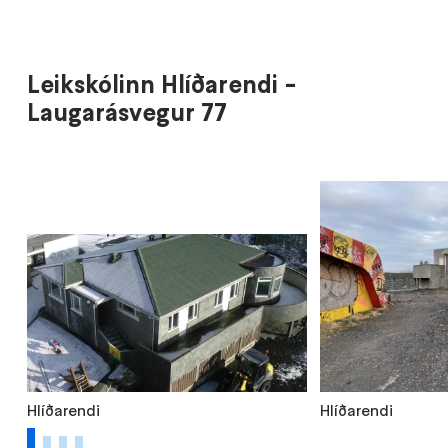
Leikskólinn Hlíðarendi -
Laugarásvegur 77
Hlíðarendi
Hlíðarendi
1
2
3
4