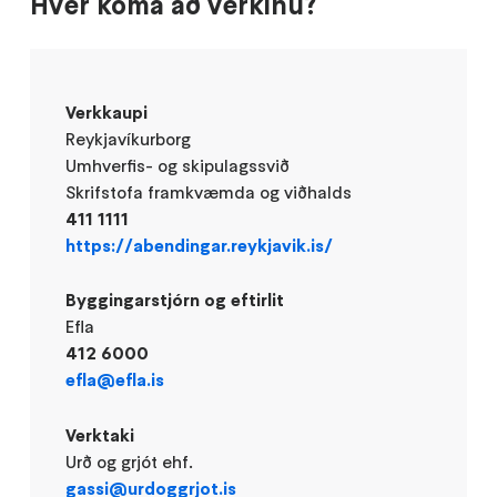
Hver koma að verkinu?
Verkkaupi
Reykjavíkurborg
Umhverfis- og skipulagssvið
Skrifstofa framkvæmda og viðhalds
411 1111
https://abendingar.reykjavik.is/
Byggingarstjórn og eftirlit
Efla
412 6000
efla@efla.is
Verktaki
Urð og grjót ehf.
gassi@urdoggrjot.is