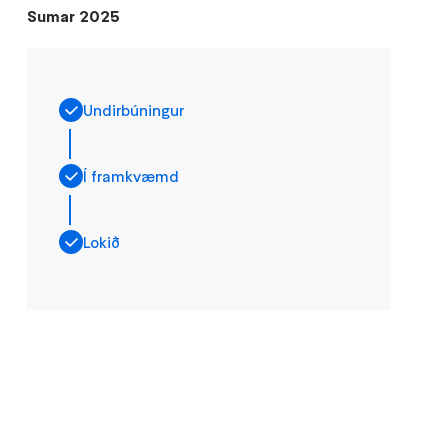
Sumar 2025
Undirbúningur
Í framkvæmd
Lokið