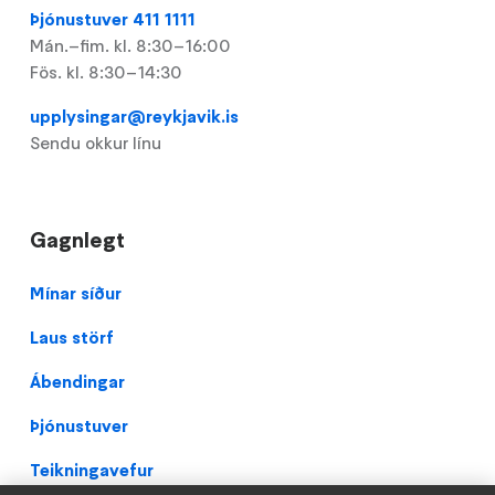
Þjónustuver 411 1111
Mán.–fim. kl. 8:30–16:00
Fös. kl. 8:30–14:30
upplysingar@reykjavik.is
Sendu okkur línu
Gagnlegt
Footer
Mínar síður
Laus störf
Ábendingar
Þjónustuver
Teikningavefur