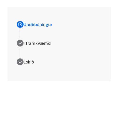
Undirbúningur
Í framkvæmd
Lokið