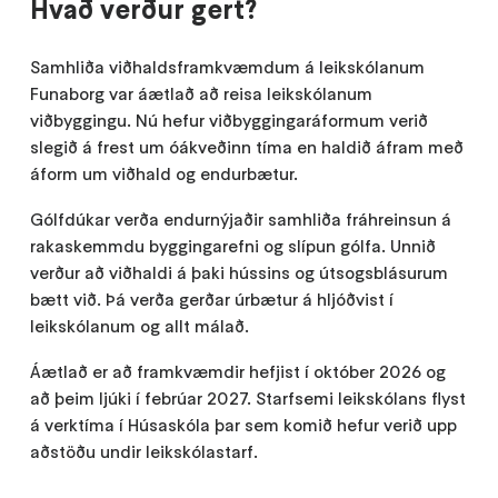
Hvað verður gert?
Samhliða viðhaldsframkvæmdum á leikskólanum
Funaborg var áætlað að reisa leikskólanum
viðbyggingu. Nú hefur viðbyggingaráformum verið
slegið á frest um óákveðinn tíma en haldið áfram með
áform um viðhald og endurbætur.
Gólfdúkar verða endurnýjaðir samhliða fráhreinsun á
rakaskemmdu byggingarefni og slípun gólfa. Unnið
verður að viðhaldi á þaki hússins og útsogsblásurum
bætt við. Þá verða gerðar úrbætur á hljóðvist í
leikskólanum og allt málað.
Áætlað er að framkvæmdir hefjist í október 2026 og
að þeim ljúki í febrúar 2027. Starfsemi leikskólans flyst
á verktíma í Húsaskóla þar sem komið hefur verið upp
aðstöðu undir leikskólastarf.