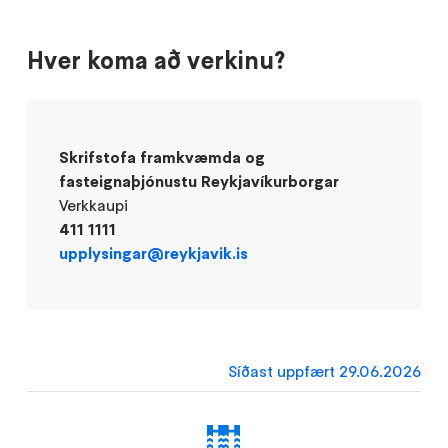
Hver koma að verkinu?
Skrifstofa framkvæmda og
fasteignaþjónustu Reykjavíkurborgar
Verkkaupi
411 1111
upplysingar@reykjavik.is
Síðast uppfært 29.06.2026