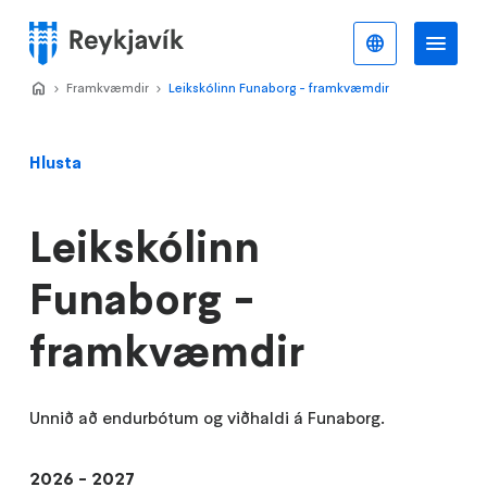
Stökkva
að
Íslenska
Va
Valmynd
meginefni
Home
Framkvæmdir
>
Leikskólinn Funaborg - framkvæmdir
>
Hlusta
Leikskólinn
Funaborg -
framkvæmdir
Unnið að endurbótum og viðhaldi á Funaborg.
2026 - 2027