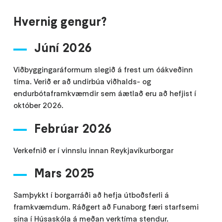
Hvernig gengur?
Júní 2026
Viðbyggingaráformum slegið á frest um óákveðinn
tíma. Verið er að undirbúa viðhalds- og
endurbótaframkvæmdir sem áætlað eru að hefjist í
október 2026.
Febrúar 2026
Verkefnið er í vinnslu innan Reykjavíkurborgar
Mars 2025
Samþykkt í borgarráði að hefja útboðsferli á
framkvæmdum. Ráðgert að Funaborg færi starfsemi
sína í Húsaskóla á meðan verktíma stendur.