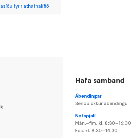
síðu fyrir athafnalífið
Hafa samband
Ábendingar
Sendu okkur ábendingu
ík
Netspjall
Mán.–fim. kl. 8:30–16:00
Fös. kl. 8:30–14:30