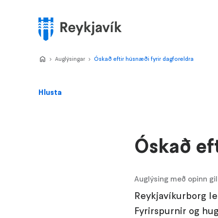
Stökkva
að
meginefni
Valmynd
Home
Auglýsingar
>
Óskað eftir húsnæði fyrir dagforeldra
>
Hlusta
Óskað eft
Auglýsing með opinn gi
Reykjavíkurborg le
Fyrirspurnir og hu