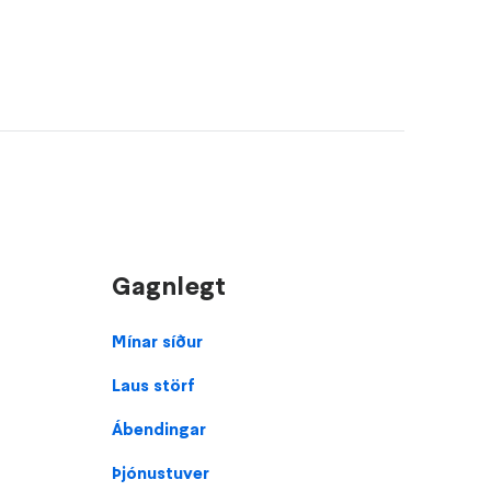
Gagnlegt
Footer
Mínar síður
Laus störf
Ábendingar
Þjónustuver