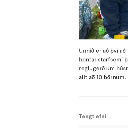
Unnið er að því að
hentar starfsemi þ
reglugerð um húsn
allt að 10 börnum. 
Tengt efni