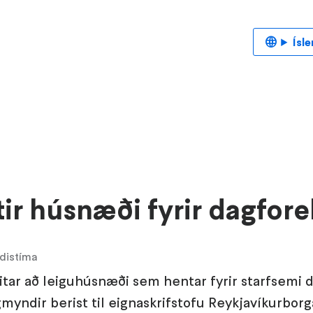
Ísl
ir húsnæði fyrir dagfore
ldistíma
itar að leiguhúsnæði sem hentar fyrir starfsemi 
gmyndir berist til eignaskrifstofu Reykjavíkurborg