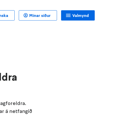
enska
Mínar síður
Valmynd
ldra
dagforeldra.
ar á netfangið