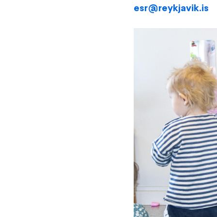
esr@reykjavik.is