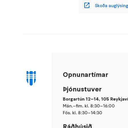
Skoða auglýsinga
Opnunartímar
Þjónustuver
Borgartún 12–14, 105 Reykjav
Mán.–fim. kl. 8:30–16:00
Fös. kl. 8:30–14:30
Ráðhúsið