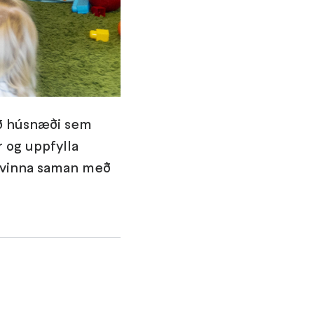
 að húsnæði sem
 og uppfylla
r vinna saman með