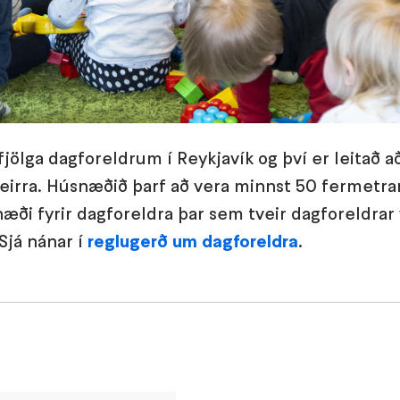
 fjölga dagforeldrum í Reykjavík og því er leitað
eirra. Húsnæðið þarf að vera minnst 50 fermetrar
æði fyrir dagforeldra þar sem tveir dagforeldra
Sjá nánar í
reglugerð um dagforeldra
.