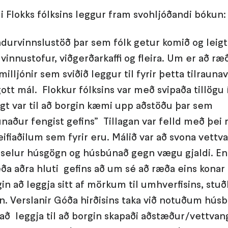
i Flokks fólksins leggur fram svohljóðandi bókun:
urvinnslustöð þar sem fólk getur komið og leigt 
vinnustofur, viðgerðarkaffi og fleira. Um er að ræ
illjónir sem sviðið leggur til fyrir þetta tilrauna
ott mál. Flokkur fólksins var með svipaða tillögu 
agt var til að borgin kæmi upp aðstöðu þar sem
aður fengist gefins” Tillagan var felld með þei
fiaðilum sem fyrir eru. Málið var að svona vettvang
selur húsgögn og húsbúnað gegn vægu gjaldi. En 
ða aðra hluti gefins að um sé að ræða eins konar
in að leggja sitt af mörkum til umhverfisins, stu
n. Verslanir Góða hirðisins taka við notuðum húsbú
 að leggja til að borgin skapaði aðstæður/vettva