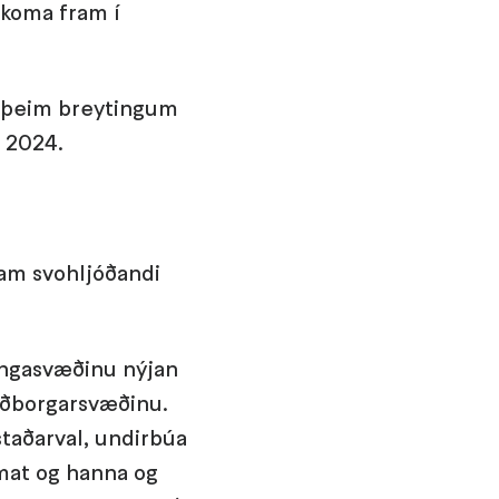
 koma fram í
eð þeim breytingum
í 2024.
ram svohljóðandi
ingasvæðinu nýjan
fuðborgarsvæðinu.
taðarval, undirbúa
smat og hanna og