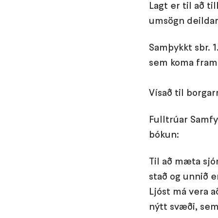
Lagt er til að 
umsögn deildars
Samþykkt sbr. 1
sem koma fram í
Vísað til borg
Fulltrúar Samfy
bókun:
Til að mæta sj
stað og unnið e
Ljóst má vera a
nýtt svæði, sem