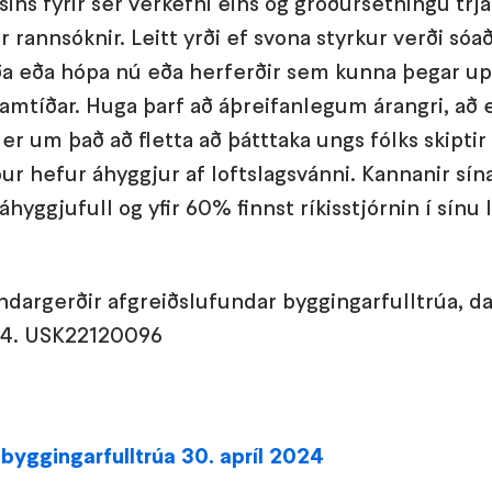
sins fyrir sér verkefni eins og gróðursetningu trj
 rannsóknir. Leitt yrði ef svona styrkur verði sóa
a eða hópa nú eða herferðir sem kunna þegar upp
framtíðar. Huga þarf að áþreifanlegum árangri, að ei
 um það að fletta að þátttaka ungs fólks skiptir 
ur hefur áhyggjur af loftslagsvánni. Kannanir s
yggjufull og yfir 60% finnst ríkisstjórnin í sínu l
dargerðir afgreiðslufundar byggingarfulltrúa, da
024. USK22120096
byggingarfulltrúa 30. apríl 2024