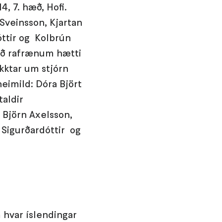
4, 7. hæð, Hofi.
 Sveinsson, Kjartan
óttir og Kolbrún
með rafrænum hætti
þykktar um stjórn
eimild: Dóra Björt
taldir
 Björn Axelsson,
 Sigurðardóttir og
hvar íslendingar