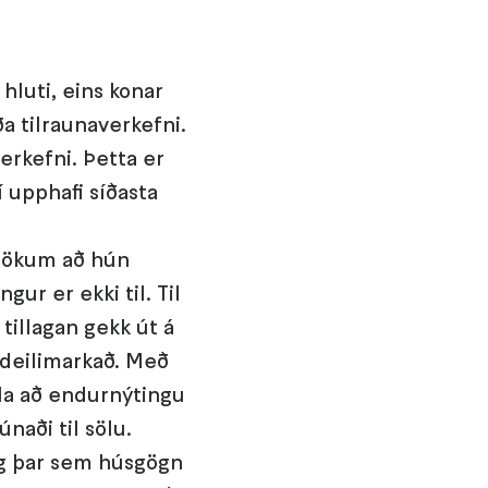
hluti, eins konar
ða tilraunaverkefni.
verkefni. Þetta er
í upphafi síðasta
 rökum að hún
ur er ekki til. Til
tillagan gekk út á
 deilimarkað. Með
ðla að endurnýtingu
naði til sölu.
ng þar sem húsgögn