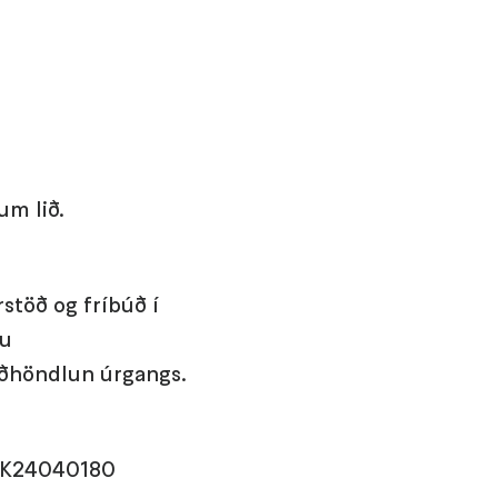
um lið.
stöð og fríbúð í
gu
ðhöndlun úrgangs.
USK24040180