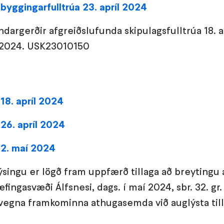
byggingarfulltrúa 23. apríl 2024
dargerðir afgreiðslufunda skipulagsfulltrúa 18. ap
 2024. USK23010150
18. apríl 2024
26. apríl 2024
 2. maí 2024
ýsingu er lögð fram uppfærð tillaga að breytingu 
fingasvæði Álfsnesi, dags. í maí 2024, sbr. 32. gr.
egna framkominna athugasemda við auglýsta till