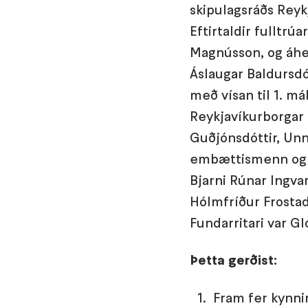
skipulagsráðs Reykj
Eftirtaldir fulltrú
Magnússon, og áhey
Áslaugar Baldursdó
með vísan til 1. mál
Reykjavíkurborgar 
Guðjónsdóttir, Unnu
embættismenn og að
Bjarni Rúnar Ingva
Hólmfríður Frostad
Fundarritari var G
Þetta gerðist:
Fram fer kynni