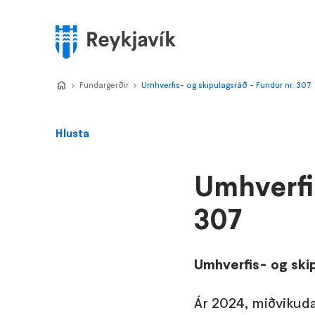
Stökkva
að
meginefni
Valmynd
Home
Fundargerðir
>
Umhverfis- og skipulagsráð - Fundur nr. 307
>
Hlusta
Umhverfis
307
Umhverfis- og ski
Ár 2024, miðvikuda