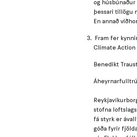
og húsbúnaður f
þessari tillögu
En annað viðhor
Fram fer kynni
Climate Action
Benedikt Traus
Áheyrnarfulltrú
Reykjavíkurborg
stofna loftslags
fá styrk er ával
góða fyrir fjöl