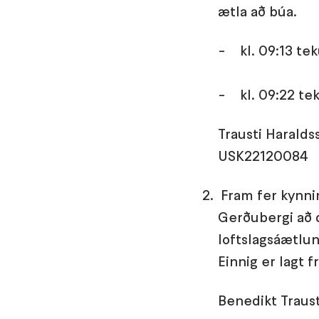
ætla að búa.
- kl. 09:13 tek
- kl. 09:22 te
Trausti Haralds
USK22120084
Fram fer kynni
Gerðubergi að d
loftslagsáætlu
Einnig er lagt f
Benedikt Traus