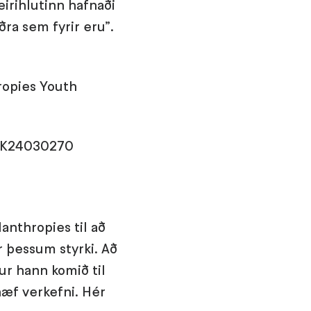
irihlutinn hafnaði
ðra sem fyrir eru”.
ropies Youth
USK24030270
anthropies til að
ar þessum styrki. Að
tur hann komið til
hæf verkefni. Hér