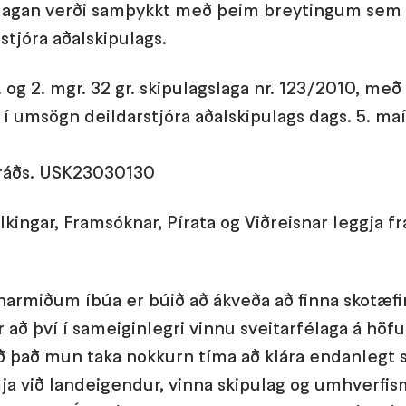
tillagan verði samþykkt með þeim breytingum sem
tjóra aðalskipulags.
. og 2. mgr. 32 gr. skipulagslaga nr. 123/2010, m
 umsögn deildarstjóra aðalskipulags dags. 5. ma
arráðs. USK23030130
lkingar, Framsóknar, Pírata og Viðreisnar leggja f
ónarmiðum íbúa er búið að ákveða að finna skotæf
r að því í sameiginlegri vinnu sveitarfélaga á hö
ð það mun taka nokkurn tíma að klára endanlegt s
ja við landeigendur, vinna skipulag og umhverfi