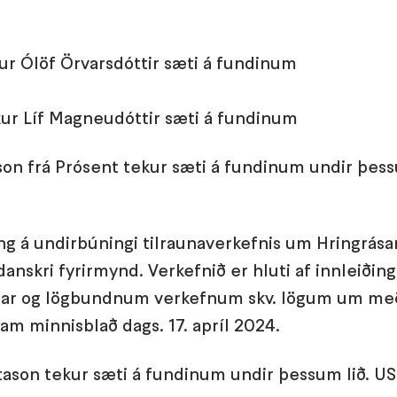
ur Ólöf Örvarsdóttir sæti á fundinum
kur Líf Magneudóttir sæti á fundinum
son frá Prósent tekur sæti á fundinum undir þess
ng á undirbúningi tilraunaverkefnis um Hringrásar
anskri fyrirmynd. Verkefnið er hluti af innleiðin
nar og lögbundnum verkefnum skv. lögum um me
ram minnisblað dags. 17. apríl 2024.
tason tekur sæti á fundinum undir þessum lið. 