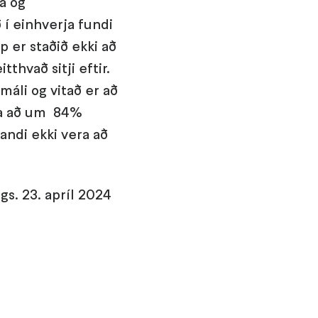
áa og
ð í einhverja fundi
 er staðið ekki að
tthvað sitji eftir.
máli og vitað er að
ína að um 84%
andi ekki vera að
gs. 23. apríl 2024