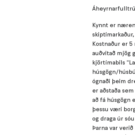
Áheyrnarfulltrú
Kynnt er nærend
skiptimarkaður, 
Kostnaður er 5 m
auðvitað mjög g
kjörtímabils “L
húsgögn/húsbún
ógnaði þeim drei
er aðstaða sem 
að fá húsgögn e
þessu væri borg
og draga úr sóu
Þarna var verið