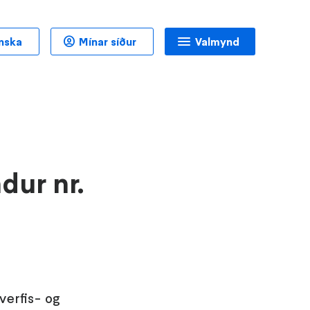
nska
Mínar síður
Valmynd
dur nr.
verfis- og