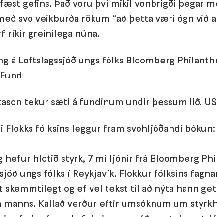
æst gefins. Það voru því mikil vonbrigði þegar me
 með svo veikburða rökum “að þetta væri ógn við a
f ríkir greinilega núna.
ng á Loftslagssjóð ungs fólks Bloomberg Philanth
 Fund
tason tekur sæti á fundinum undir þessum lið. 
i Flokks fólksins leggur fram svohljóðandi bókun:
 hefur hlotið styrk, 7 milljónir frá Bloomberg Phil
sjóð ungs fólks í Reykjavík. Flokkur fólksins fagn
lt skemmtilegt og ef vel tekst til að nýta hann ge
da manns. Kallað verður eftir umsóknum um styrk