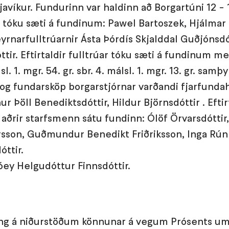
avíkur. Fundurinn var haldinn að Borgartúni 12 - 1
ar tóku sæti á fundinum: Pawel Bartoszek, Hjálmar
rnarfulltrúarnir Ásta Þórdís Skjalddal Guðjónsd
ttir. Eftirtaldir fulltrúar tóku sæti á fundinum 
sl. 1. mgr. 54. gr. sbr. 4. málsl. 1. mgr. 13. gr. sam
og fundarsköp borgarstjórnar varðandi fjarfundah
r Þöll Benediktsdóttir, Hildur Björnsdóttir . Eftir
rir starfsmenn sátu fundinn: Ólöf Örvarsdóttir,
rsson, Guðmundur Benedikt Friðriksson, Inga Rún
óttir.
lóey Helgudóttur Finnsdóttir.
ng á niðurstöðum könnunar á vegum Prósents um 