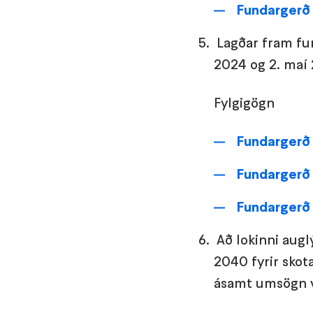
Fundargerð 
Lagðar fram fun
2024 og 2. maí
Fylgigögn
Fundargerð 
Fundargerð 
Fundargerð
Að lokinni augl
2040 fyrir skotæ
ásamt umsögn v