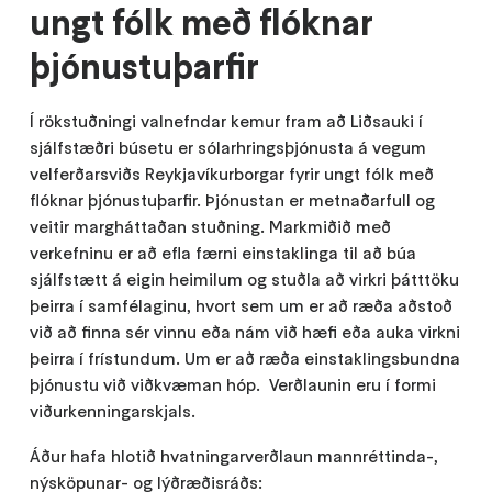
ungt fólk með flóknar
þjónustuþarfir
Í rökstuðningi valnefndar kemur fram að Liðsauki í
sjálfstæðri búsetu
er sólarhringsþjónusta á vegum
velferðarsviðs Reykjavíkurborgar fyrir ungt fólk með
flóknar þjónustuþarfir. Þjónustan er metnaðarfull og
veitir margháttaðan stuðning. Markmiðið með
verkefninu er að efla færni einstaklinga til að búa
sjálfstætt á eigin heimilum og stuðla að virkri þátttöku
þeirra í samfélaginu, hvort sem um er að ræða aðstoð
við að finna sér vinnu eða nám við hæfi eða auka virkni
þeirra í frístundum. Um er að ræða einstaklingsbundna
þjónustu við viðkvæman hóp. Verðlaunin eru í formi
viðurkenningarskjals.
Áður hafa hlotið hvatningarverðlaun mannréttinda-,
nýsköpunar- og lýðræðisráðs: