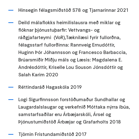
Hinsegin félagsmiðstöð S78 og Tjarnarinnar 2021
Deild málaflokks heimilislausra með miklar og
flóknar þjónustuþarfir: Vettvangs- og
ráðgjafarteymi (VoR),Tæknilæsi fyrir fullorðna,
félagsstarf fullorðinna: Rannveig Ernudóttir,
Huginn Þór Jóhannsson og Francesco Barbaccia,
Brúarsmiðir Miðju máls og Læsis: Magdalena E.
Andrésdóttir, Kriselle Lou Souson Jónsdóttir og
Salah Karim 2020
Réttindaráð Hagaskóla 2019
Logi Sigurfinnsson forstöðumaður Sundhallar og
Laugardalslaugar og verkefnið Móttaka nýrra íbúa,
samstarfsaðilar eru Árbæjarskóli, Ársel og
Þjónustumiðstöð Árbæjar og Grafarholts 2018
Tjörnin Frístundamiðstöð 2017