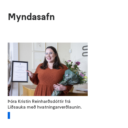
Myndasafn
Þóra Kristín Reinharðsdóttir frá
Liðsauka með hvatningarverðlaunin.
1