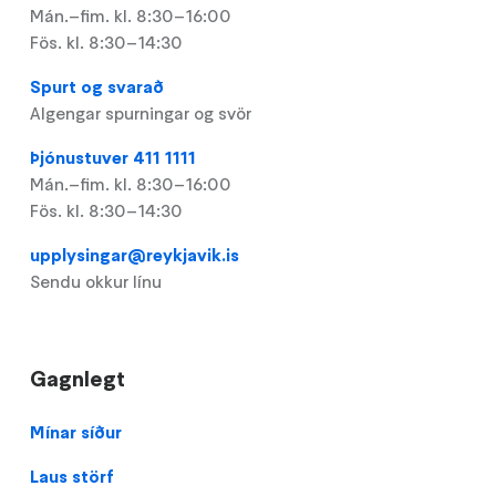
Mán.–fim. kl. 8:30–16:00
Fös. kl. 8:30–14:30
Spurt og svarað
Algengar spurningar og svör
Þjónustuver 411 1111
Mán.–fim. kl. 8:30–16:00
Fös. kl. 8:30–14:30
upplysingar@reykjavik.is
Sendu okkur línu
Gagnlegt
Footer
Mínar síður
Laus störf