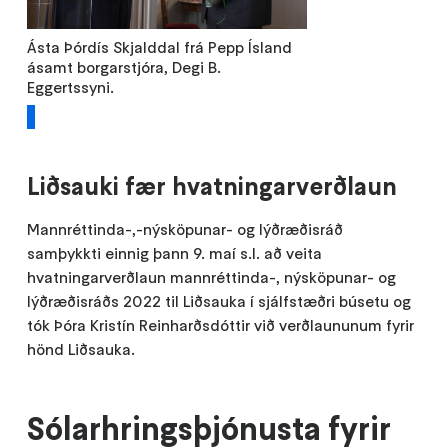
Ásta Þórdís Skjalddal frá Pepp Ísland
ásamt borgarstjóra, Degi B.
Eggertssyni.
1
Liðsauki fær hvatningarverðlaun
Mannréttinda-,-nýsköpunar- og lýðræðisráð
samþykkti einnig þann 9. maí s.l. að veita
hvatningarverðlaun mannréttinda-, nýsköpunar- og
lýðræðisráðs 2022 til Liðsauka í sjálfstæðri búsetu
og
tók Þóra Kristín Reinharðsdóttir við verðlaununum fyrir
hönd Liðsauka.
Sólarhringsþjónusta fyrir