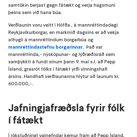
samtökin berjast gegn fátækt og verja hagsmuni
þeirra sem við hana búa.
Verðlaunin voru veitt í Höfða , á mannréttindadegi
Reykjavíkurborgar, en markmið dagsins er að vekja
athygli á mannréttindum borgarbúa og
mannréttindastefnu borgarinnar
. Það var
mannréttinda,- nýsköpunar- og lýðræðisráð sem
samþykkti á fundi sínum þann 9. maí s.l. að Pepp
Ísland, grasrót fólks í fátækt yrði vinningshafi
ársins. Handhafi verðlaunanna hlýtur að launum kr.
600.000,-.
Jafningjafræðsla fyrir fólk
í fátækt
Í rökstuðningi valnefndar kemur fram að Pepp Ísland,