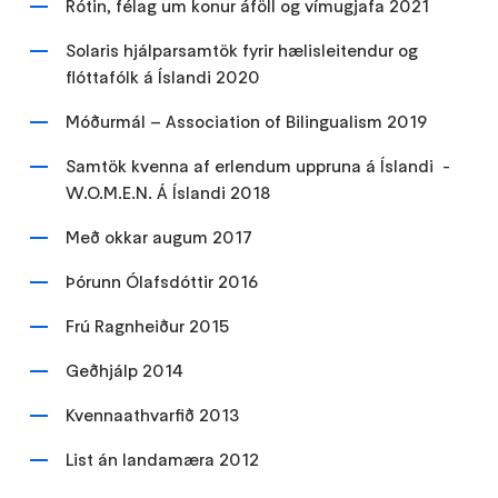
Rótin, félag um konur áföll og vímugjafa 2021
Solaris hjálparsamtök fyrir hælisleitendur og
flóttafólk á Íslandi 2020
Móðurmál – Association of Bilingualism 2019
Samtök kvenna af erlendum uppruna á Íslandi -
W.O.M.E.N. Á Íslandi 2018
Með okkar augum 2017
Þórunn Ólafsdóttir 2016
Frú Ragnheiður 2015
Geðhjálp 2014
Kvennaathvarfið 2013
List án landamæra 2012