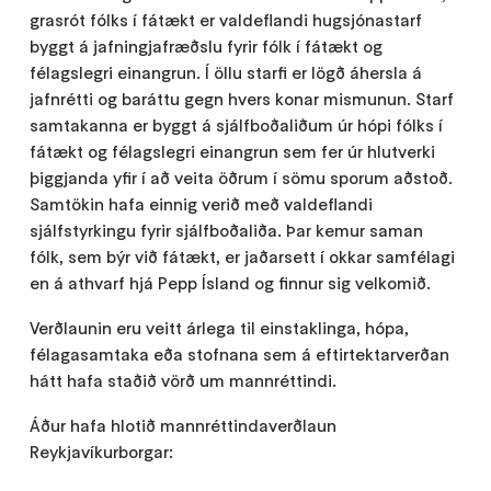
grasrót fólks í fátækt er valdeflandi hugsjónastarf
byggt á jafningjafræðslu fyrir fólk í fátækt og
félagslegri einangrun. Í öllu starfi er lögð áhersla á
jafnrétti og baráttu gegn hvers konar mismunun. Starf
samtakanna er byggt á sjálfboðaliðum úr hópi fólks í
fátækt og félagslegri einangrun sem fer úr hlutverki
þiggjanda yfir í að veita öðrum í sömu sporum aðstoð.
Samtökin hafa einnig verið með valdeflandi
sjálfstyrkingu fyrir sjálfboðaliða. Þar kemur saman
fólk, sem býr við fátækt, er jaðarsett í okkar samfélagi
en á athvarf hjá Pepp Ísland og finnur sig velkomið.
Verðlaunin eru veitt árlega til einstaklinga, hópa,
félagasamtaka eða stofnana sem á eftirtektarverðan
hátt hafa staðið vörð um mannréttindi.
Áður hafa hlotið mannréttindaverðlaun
Reykjavíkurborgar: