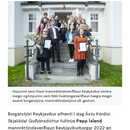
Hópurinn sem hlaut mannréttindaverðlaun Reykjavíkur vinstra
megin og hópurinn sem fékk hvatningarverðlaun hægra megin
ásamt borgarstjóra, mannréttindastjóra ofl. gestum.
Borgarstjóri Reykjavíkur afhenti í dag Ástu Þórdísi
Skjalddal Guðjónsdóttur fulltrúa
Pepp Ísland
mannréttindaverðlaun Reykjavíkurborgar 2022 en