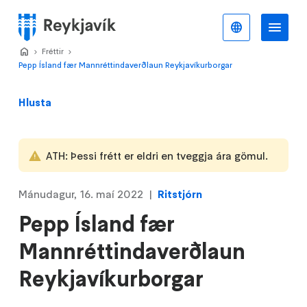
Stökkva
að
Íslenska
Va
Valmynd
meginefni
Home
Fréttir
>
>
Pepp Ísland fær Mannréttindaverðlaun Reykjavíkurborgar
Hlusta
ATH: Þessi frétt er eldri en tveggja ára gömul.
Mánudagur, 16. maí 2022
Ritstjórn
Pepp Ísland fær
Mannréttindaverðlaun
Reykjavíkurborgar