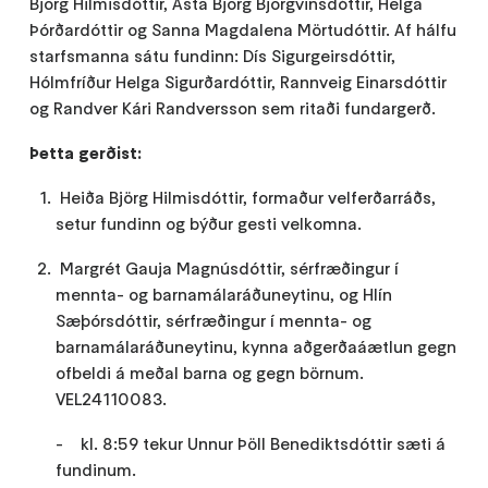
Björg Hilmisdóttir, Ásta Björg Björgvinsdóttir, Helga
Þórðardóttir og Sanna Magdalena Mörtudóttir. Af hálfu
starfsmanna sátu fundinn: Dís Sigurgeirsdóttir,
Hólmfríður Helga Sigurðardóttir, Rannveig Einarsdóttir
og Randver Kári Randversson sem ritaði fundargerð.
Þetta gerðist:
Heiða Björg Hilmisdóttir, formaður velferðarráðs,
setur fundinn og býður gesti velkomna.
Margrét Gauja Magnúsdóttir, sérfræðingur í
mennta- og barnamálaráðuneytinu, og Hlín
Sæþórsdóttir, sérfræðingur í mennta- og
barnamálaráðuneytinu, kynna aðgerðaáætlun gegn
ofbeldi á meðal barna og gegn börnum.
VEL24110083.
- kl. 8:59 tekur Unnur Þöll Benediktsdóttir sæti á
fundinum.