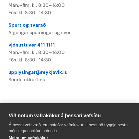
Mán.–fim. kl. 8:30–16:00
Fös. kl. 8:30–14:30
Spurt og svarað
Algengar spurningar og svör
Þjónustuver 411 1111
Mán.–fim. kl. 8:30–16:00
Fös. kl. 8:30–14:30
upplysingar@reykjavik.is
Sendu okkur línu
Gagnlegt
Við notum vafrakökur á þessari vefsíðu
Footer
Mínar síður
Á þessu vefsvæði eru notaðar vafrakökur til þess að tryggja bestu
mögulegu upplifun notenda.
Laus störf
Meira um vafrakökur