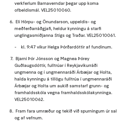
verkferlum Barnaverndar þegar upp koma
ofbeldismál. VEL25010060.
Elí Hörpu- og Önundarson, uppeldis- og
meðferðarráðgjafi, heldur kynningu á starfi
unglingasmiðjanna Stígs og Traðar. VEL25010061.
- kl. 9:47 víkur Helga Þórðardóttir af fundinum.
Bjarni Þór Jónsson og Magnea Þórey
Guðlaugsdóttir, fulltrúar í Reykjavíkurráði
ungmenna og í ungmennaráði Árbæjar og Holta,
halda kynningu á tillögu fulltrúa í ungmennaráði
Árbæjar og Holta um aukið samstarf grunn- og
framhaldsskóla vegna framhaldsskólakynninga.
VEL25010062.
Fram fara umræður og tekið við spurningum úr sal
og af vefnum.