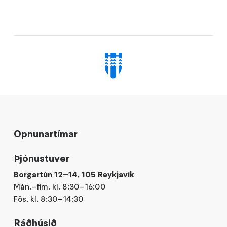
Opnunartímar
Þjónustuver
Borgartún 12–14, 105 Reykjavík
Mán.–fim. kl. 8:30–16:00
Fös. kl. 8:30–14:30
Ráðhúsið