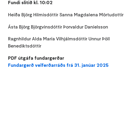
Fundi slitið kl. 10:02
Heiða Björg Hilmisdóttir Sanna Magdalena Mörtudottir
Ásta Björg Björgvinsdóttir Þorvaldur Daníelsson
Ragnhildur Alda María Vilhjálmsdóttir Unnur Þöll
Benediktsdóttir
PDF útgáfa fundargerðar
Fundargerð velferðarráðs frá 31. janúar 2025