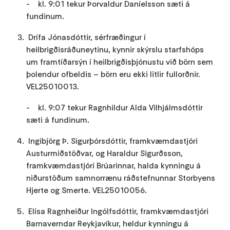
- kl. 9:01 tekur Þorvaldur Daníelsson sæti á
fundinum.
Drífa Jónasdóttir, sérfræðingur í
heilbrigðisráðuneytinu, kynnir skýrslu starfshóps
um framtíðarsýn í heilbrigðisþjónustu við börn sem
þolendur ofbeldis – börn eru ekki litlir fullorðnir.
VEL25010013.
- kl. 9:07 tekur Ragnhildur Alda Vilhjálmsdóttir
sæti á fundinum.
Ingibjörg Þ. Sigurþórsdóttir, framkvæmdastjóri
Austurmiðstöðvar, og Haraldur Sigurðsson,
framkvæmdastjóri Brúarinnar, halda kynningu á
niðurstöðum samnorrænu ráðstefnunnar Storbyens
Hjerte og Smerte. VEL25010056.
Elísa Ragnheiður Ingólfsdóttir, framkvæmdastjóri
Barnaverndar Reykjavíkur, heldur kynningu á