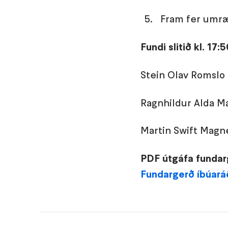
Fram fer umræ
Fundi slitið kl. 17:
Stein Olav Romslo
Ragnhildur Alda Ma
Martin Swift Magn
PDF útgáfa fundar
Fundargerð íbúaráð