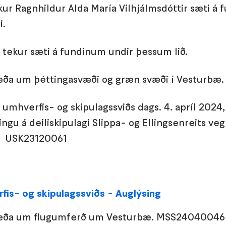
kur Ragnhildur Alda María Vilhjálmsdóttir sæti 
i.
 tekur sæti á fundinum undir þessum lið.
ða um þéttingasvæði og græn svæði í Vesturb
 umhverfis- og skipulagssviðs dags. 4. apríl 2024
ingu á deiliskipulagi Slippa- og Ellingsenreits veg
ð. USK23120061
fis- og skipulagssviðs - Auglýsing
æða um flugumferð um Vesturbæ. MSS24040046