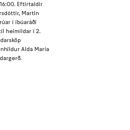
6:00. Eftirtaldir
sdóttir, Martin
rúar í íbúaráði
 heimildar í 2.
ndarsköp
agnhildur Alda María
ndargerð.