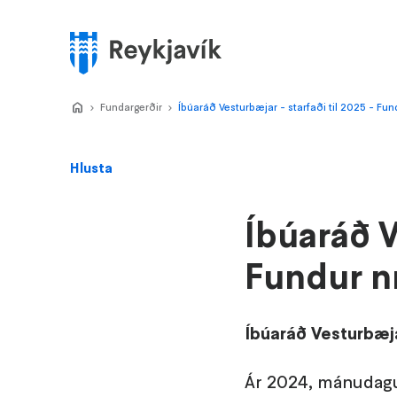
Stökkva
að
meginefni
Valmynd
Home
Fundargerðir
>
Íbúaráð Vesturbæjar - starfaði til 2025 - Fun
>
Hlusta
Íbúaráð V
Fundur nr
Íbúaráð Vesturbæja
Ár 2024, mánudagur