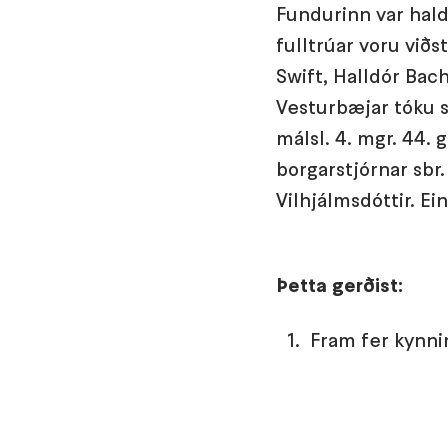
Fundurinn var haldi
fulltrúar voru við
Swift, Halldór Bach
Vesturbæjar tóku s
málsl. 4. mgr. 44.
borgarstjórnar sbr.
Vilhjálmsdóttir. Ei
Þetta gerðist:
Fram fer kynni