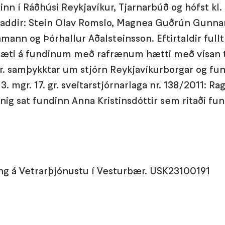
nn í Ráðhúsi Reykjavíkur, Tjarnarbúð og hófst kl. 1
staddir: Stein Olav Romslo, Magnea Guðrún Gunnar
mann og Þórhallur Aðalsteinsson. Eftirtaldir fullt
æti á fundinum með rafrænum hætti með vísan til
 gr. samþykktar um stjórn Reykjavíkurborgar og fu
 3. mgr. 17. gr. sveitarstjórnarlaga nr. 138/2011: R
nnig sat fundinn Anna Kristinsdóttir sem ritaði fu
ng á Vetrarþjónustu í Vesturbær. USK23100191