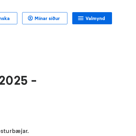
enska
Mínar síður
Valmynd
 2025 -
esturbæjar.