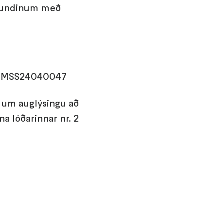
á fundinum með
æ. MSS24040047
, um auglýsingu að
na lóðarinnar nr. 2