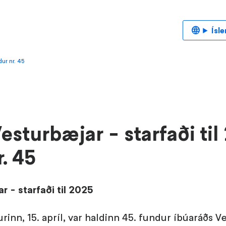
Ísl
dur nr. 45
esturbæjar - starfaði til
. 45
r - starfaði til 2025
inn, 15. apríl, var haldinn 45. fundur íbúaráðs V