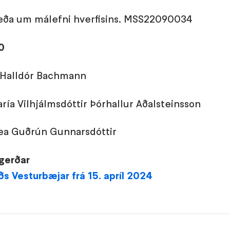
ða um málefni hverfisins. MSS22090034
50
 Halldór Bachmann
ría Vilhjálmsdóttir Þórhallur Aðalsteinsson
ea Guðrún Gunnarsdóttir
gerðar
s Vesturbæjar frá 15. apríl 2024