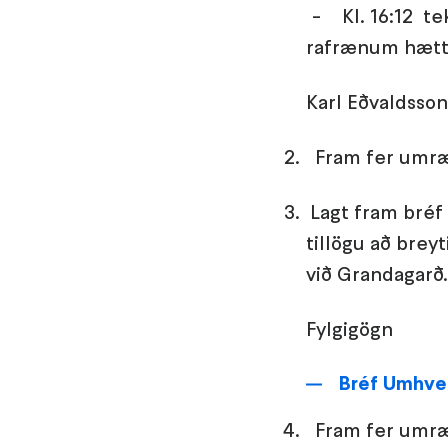
- Kl. 16:12 te
rafrænum hætt
Karl Eðvaldsson
Fram fer umræ
Lagt fram bréf
tillögu að breyt
við Grandagar
Fylgigögn
Bréf Umhver
Fram fer umr