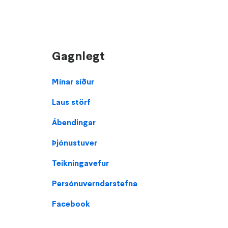
Gagnlegt
Footer
Mínar síður
Laus störf
Ábendingar
Þjónustuver
Teikningavefur
Persónuverndarstefna
Facebook